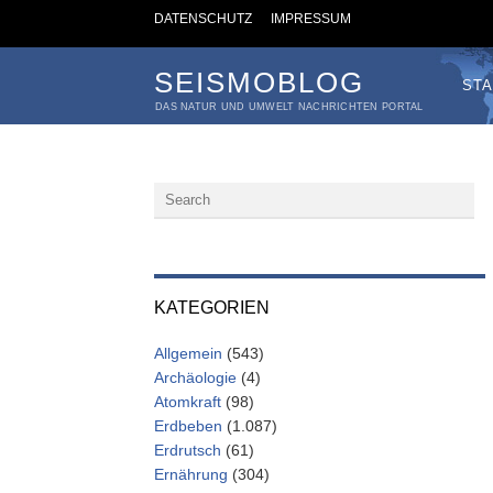
DATENSCHUTZ
IMPRESSUM
SEISMOBLOG
STA
DAS NATUR UND UMWELT NACHRICHTEN PORTAL
KATEGORIEN
Allgemein
(543)
Archäologie
(4)
Atomkraft
(98)
Erdbeben
(1.087)
Erdrutsch
(61)
Ernährung
(304)