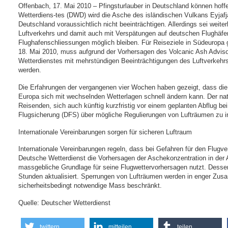
Offenbach, 17. Mai 2010 – Pfingsturlauber in Deutschland können hof
Wetterdiens-tes (DWD) wird die Asche des isländischen Vulkans Eyjafjal
Deutschland voraussichtlich nicht beeinträchtigen. Allerdings sei weite
Luftverkehrs und damit auch mit Verspätungen auf deutschen Flughäfe
Flughafenschliessungen möglich bleiben. Für Reiseziele in Südeurop
18. Mai 2010, muss aufgrund der Vorhersagen des Volcanic Ash Advis
Wetterdienstes mit mehrstündigen Beeinträchtigungen des Luftverkeh
werden.
Die Erfahrungen der vergangenen vier Wochen haben gezeigt, dass die 
Europa sich mit wechselnden Wetterlagen schnell ändern kann. Der nati
Reisenden, sich auch künftig kurzfristig vor einem geplanten Abflug b
Flugsicherung (DFS) über mögliche Regulierungen von Lufträumen zu i
Internationale Vereinbarungen sorgen für sicheren Luftraum
Internationale Vereinbarungen regeln, dass bei Gefahren für den Flugv
Deutsche Wetterdienst die Vorhersagen der Aschekonzentration in de
massgebliche Grundlage für seine Flugwettervorhersagen nutzt. Desse
Stunden aktualisiert. Sperrungen von Lufträumen werden in enger Z
sicherheitsbedingt notwendige Mass beschränkt.
Quelle: Deutscher Wetterdienst
twittern
mitteilen
teilen