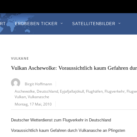
RT
ERDBEBEN TICKER
SATELLITENBILDER
VULKANE
Vulkan Aschewolke: Voraussichtlich kaum Gefahren dur
Birgit Hoffmann
Aschewolke
,
Deutschland
,
Eyjafjallajökull
,
Flughäfen
,
Flugverkehr
,
Flugw
Vulkan
,
Vulkanasche
Montag, 17 Mai, 2010
Deutscher Wetterdienst zum Flugverkehr in Deutschland
Voraussichtlich kaum Gefahren durch Vulkanasche an Pfingsten