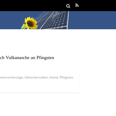
ch Vulkanasche an Pfingsten
ettervorhersage
,
Gletschervulkan
,
Island
,
Pfingsten
,