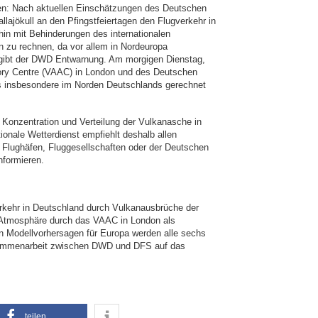
fen: Nach aktuellen Einschätzungen des Deutschen
lajökull an den Pfingstfeiertagen den Flugverkehr in
rhin mit Behinderungen des internationalen
n zu rechnen, da vor allem in Nordeuropa
a gibt der DWD Entwarnung. Am morgigen Dienstag,
ory Centre (VAAC) in London und des Deutschen
rs insbesondere im Norden Deutschlands gerechnet
Konzentration und Verteilung der Vulkanasche in
onale Wetterdienst empfiehlt deshalb allen
ei Flughäfen, Fluggesellschaften oder der Deutschen
nformieren.
erkehr in Deutschland durch Vulkanausbrüche der
r Atmosphäre durch das VAAC in London als
n Modellvorhersagen für Europa werden alle sechs
usammenarbeit zwischen DWD und DFS auf das
teilen