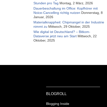
Stunden pro Tag
Montag, 2 März, 2026
Dauerbeschallung im Office: Kopfhörer mit
Noice-Cancelling richtig nutzen
Donnerstag, 8
Januar, 2026
Materialknappheit: Chipmangel in der Industrie
nimmt zu
Mittwoch, 29 Oktober, 2025
Wie digital ist Deutschland? – Bitkom-
Dataverse jetzt neu am Start
Mittwoch, 22
Oktober, 2025
BLOGROLL
Blogging Inside