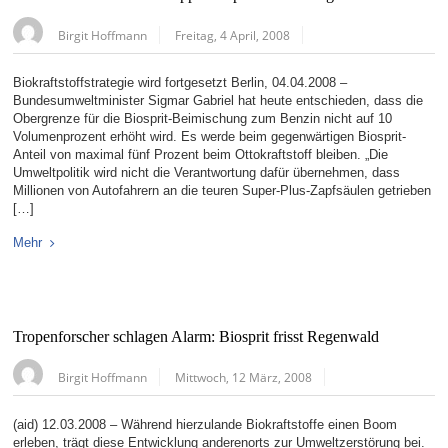
Birgit Hoffmann
Freitag, 4 April, 2008
Biokraftstoffstrategie wird fortgesetzt Berlin, 04.04.2008 –
Bundesumweltminister Sigmar Gabriel hat heute entschieden, dass die
Obergrenze für die Biosprit-Beimischung zum Benzin nicht auf 10
Volumenprozent erhöht wird. Es werde beim gegenwärtigen Biosprit-
Anteil von maximal fünf Prozent beim Ottokraftstoff bleiben. „Die
Umweltpolitik wird nicht die Verantwortung dafür übernehmen, dass
Millionen von Autofahrern an die teuren Super-Plus-Zapfsäulen getrieben
[…]
Mehr
Tropenforscher schlagen Alarm: Biosprit frisst Regenwald
Birgit Hoffmann
Mittwoch, 12 März, 2008
(aid) 12.03.2008 – Während hierzulande Biokraftstoffe einen Boom
erleben, trägt diese Entwicklung anderenorts zur Umweltzerstörung bei.