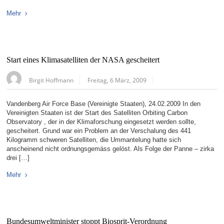
Mehr
Start eines Klimasatelliten der NASA gescheitert
Birgit Hoffmann
Freitag, 6 März, 2009
Vandenberg Air Force Base (Vereinigte Staaten), 24.02.2009 In den
Vereinigten Staaten ist der Start des Satelliten Orbiting Carbon
Observatory , der in der Klimaforschung eingesetzt werden sollte,
gescheitert. Grund war ein Problem an der Verschalung des 441
Kilogramm schweren Satelliten, die Ummantelung hatte sich
anscheinend nicht ordnungsgemäss gelöst. Als Folge der Panne – zirka
drei […]
Mehr
Bundesumweltminister stoppt Biosprit-Verordnung