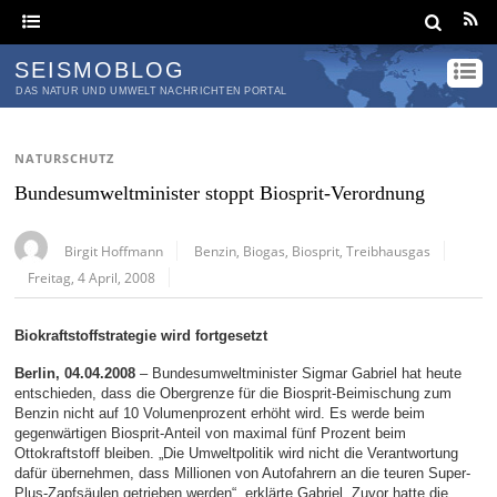
SEISMOBLOG
DAS NATUR UND UMWELT NACHRICHTEN PORTAL
NATURSCHUTZ
Bundesumweltminister stoppt Biosprit-Verordnung
Birgit Hoffmann
Benzin
,
Biogas
,
Biosprit
,
Treibhausgas
Freitag, 4 April, 2008
Biokraftstoffstrategie wird fortgesetzt
Berlin, 04.04.2008
– Bundesumweltminister Sigmar Gabriel hat heute
entschieden, dass die Obergrenze für die Biosprit-Beimischung zum
Benzin nicht auf 10 Volumenprozent erhöht wird. Es werde beim
gegenwärtigen Biosprit-Anteil von maximal fünf Prozent beim
Ottokraftstoff bleiben. „Die Umweltpolitik wird nicht die Verantwortung
dafür übernehmen, dass Millionen von Autofahrern an die teuren Super-
Plus-Zapfsäulen getrieben werden“, erklärte Gabriel. Zuvor hatte die