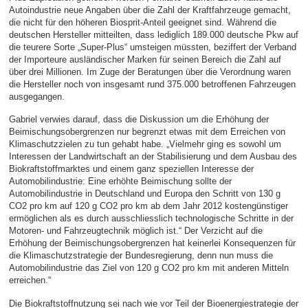
Autoindustrie neue Angaben über die Zahl der Kraftfahrzeuge gemacht,
die nicht für den höheren Biosprit-Anteil geeignet sind. Während die
deutschen Hersteller mitteilten, dass lediglich 189.000 deutsche Pkw auf
die teurere Sorte „Super-Plus“ umsteigen müssten, beziffert der Verband
der Importeure ausländischer Marken für seinen Bereich die Zahl auf
über drei Millionen. Im Zuge der Beratungen über die Verordnung waren
die Hersteller noch von insgesamt rund 375.000 betroffenen Fahrzeugen
ausgegangen.
Gabriel verwies darauf, dass die Diskussion um die Erhöhung der
Beimischungsobergrenzen nur begrenzt etwas mit dem Erreichen von
Klimaschutzzielen zu tun gehabt habe. „Vielmehr ging es sowohl um
Interessen der Landwirtschaft an der Stabilisierung und dem Ausbau des
Biokraftstoffmarktes und einem ganz speziellen Interesse der
Automobilindustrie: Eine erhöhte Beimischung sollte der
Automobilindustrie in Deutschland und Europa den Schritt von 130 g
CO2 pro km auf 120 g CO2 pro km ab dem Jahr 2012 kostengünstiger
ermöglichen als es durch ausschliesslich technologische Schritte in der
Motoren- und Fahrzeugtechnik möglich ist.“ Der Verzicht auf die
Erhöhung der Beimischungsobergrenzen hat keinerlei Konsequenzen für
die Klimaschutzstrategie der Bundesregierung, denn nun muss die
Automobilindustrie das Ziel von 120 g CO2 pro km mit anderen Mitteln
erreichen.“
Die Biokraftstoffnutzung sei nach wie vor Teil der Bioenergiestrategie der