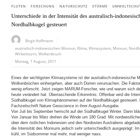
FLUTEN
/
FORSCHUNG
/
NATURSCHUTZ
/
STÜRME
/
UMWELTSCHU
Unterschiede in der Intensität des australisch-indones
Nordhalbkugel gesteuert
Birgit Hoffmann
australisch-indonesischen Monsun
,
Klima
,
Klimasystem
,
Monsun
,
Nordh
Wirbelsturm
,
Wolkenbruch
Montag, 1 August, 2011
Eines der wichtigsten Klimasysteme ist der australisch-indonesische
Wolkenbrüchen einhergehen, aber auch Dürren verursachen. Die Faktoren
wenig erforscht. Jetzt zeigen MARUM-Forscher, wie und warum sich de
heute verändert hat. Überraschende Erkenntnis: Offenbar wird die Inte
Südhalbkugel von Klimaphänomenen auf der Nordhalbkugel gesteuert. Di
Fachzeitschrift Nature Geoscience in ihrer August-Ausgabe.
Von Juli bis September herrscht auf der Südhalbkugel Winter. Dann bl
Von Januar bis März drehen die Winde um 180 Grad: Mit nordwestlic
über dem östlichen Indonesien und den Nordosten Australiens abgeladen.
die Intensität des Monsuns jedoch sehr unterschiedlich ausgeprägt: Im
kühl, im Südsommer mal mehr, mal weniger nass.