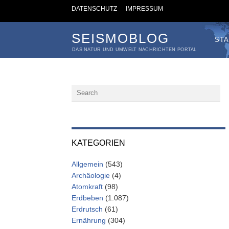
DATENSCHUTZ
IMPRESSUM
SEISMOBLOG
STA
DAS NATUR UND UMWELT NACHRICHTEN PORTAL
KATEGORIEN
Allgemein
(543)
Archäologie
(4)
Atomkraft
(98)
Erdbeben
(1.087)
Erdrutsch
(61)
Ernährung
(304)