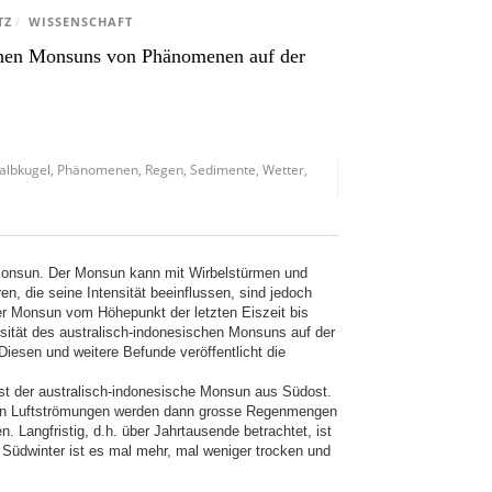
TZ
/
WISSENSCHAFT
ischen Monsuns von Phänomenen auf der
albkugel
,
Phänomenen
,
Regen
,
Sedimente
,
Wetter
,
 Monsun. Der Monsun kann mit Wirbelstürmen und
, die seine Intensität beeinflussen, sind jedoch
r Monsun vom Höhepunkt der letzten Eiszeit bis
nsität des australisch-indonesischen Monsuns auf der
esen und weitere Befunde veröffentlicht die
äst der australisch-indonesische Monsun aus Südost.
hen Luftströmungen werden dann grosse Regenmengen
 Langfristig, d.h. über Jahrtausende betrachtet, ist
 Südwinter ist es mal mehr, mal weniger trocken und