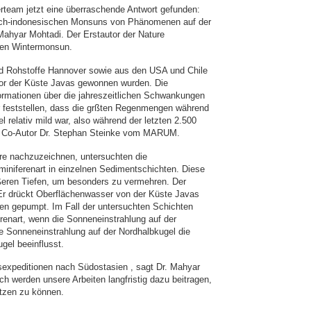
lerteam jetzt eine überraschende Antwort gefunden:
lisch-indonesischen Monsuns von Phänomenen auf der
Mahyar Mohtadi. Der Erstautor der Nature
den Wintermonsun.
d Rohstoffe Hannover sowie aus den USA und Chile
or der Küste Javas gewonnen wurden. Die
formationen über die jahreszeitlichen Schwankungen
feststellen, dass die grßten Regenmengen während
elativ mild war, also während der letzten 2.500
agt Co-Autor Dr. Stephan Steinke vom MARUM.
re nachzuzeichnen, untersuchten die
miniferenart in einzelnen Sedimentschichten. Diese
ßeren Tiefen, um besonders zu vermehren. Der
Er drückt Oberflächenwasser von der Küste Javas
en gepumpt. Im Fall der untersuchten Schichten
renart, wenn die Sonneneinstrahlung auf der
ie Sonneneinstrahlung auf der Nordhalbkugel die
gel beeinflusst.
ffsexpeditionen nach Südostasien , sagt Dr. Mahyar
 werden unsere Arbeiten langfristig dazu beitragen,
ätzen zu können.