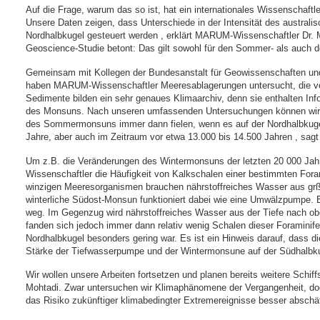
Auf die Frage, warum das so ist, hat ein internationales Wissenschaft
Unsere Daten zeigen, dass Unterschiede in der Intensität des austra
Nordhalbkugel gesteuert werden , erklärt MARUM-Wissenschaftler Dr. 
Geoscience-Studie betont: Das gilt sowohl für den Sommer- als auch 
Gemeinsam mit Kollegen der Bundesanstalt für Geowissenschaften un
haben MARUM-Wissenschaftler Meeresablagerungen untersucht, die v
Sedimente bilden ein sehr genaues Klimaarchiv, denn sie enthalten In
des Monsuns. Nach unseren umfassenden Untersuchungen können wir 
des Sommermonsuns immer dann fielen, wenn es auf der Nordhalbkugel r
Jahre, aber auch im Zeitraum vor etwa 13.000 bis 14.500 Jahren , s
Um z.B. die Veränderungen des Wintermonsuns der letzten 20 000 Jah
Wissenschaftler die Häufigkeit von Kalkschalen einer bestimmten Fora
winzigen Meeresorganismen brauchen nährstoffreiches Wasser aus gr
winterliche Südost-Monsun funktioniert dabei wie eine Umwälzpumpe. 
weg. Im Gegenzug wird nährstoffreiches Wasser aus der Tiefe nach ob
fanden sich jedoch immer dann relativ wenig Schalen dieser Foraminife
Nordhalbkugel besonders gering war. Es ist ein Hinweis darauf, dass d
Stärke der Tiefwasserpumpe und der Wintermonsune auf der Südhalbku
Wir wollen unsere Arbeiten fortsetzen und planen bereits weitere Schi
Mohtadi. Zwar untersuchen wir Klimaphänomene der Vergangenheit, doch
das Risiko zukünftiger klimabedingter Extremereignisse besser absch