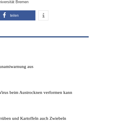
iversität Bremen
teilen
Tsunamiwarnung aus
s Virus beim Austrocknen verformen kann
errüben und Kartoffeln auch Zwiebeln