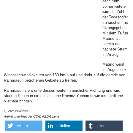
der Sturm
vorher wütete,
wird die Zahl
der Todesopfer
inzwischen mit
94 angegeben.
Mit dem Taifun
Matmo ist
bereits der
nächste Sturm
im Anzug.
Matmo weist
im Augenblick
Windgeschwindigkeiten von 150 km/h auf und droht auf die gerade von
Rammasun betroffenen Gebiete zu treffen.
Rammasun zieht unterdessen weiter in nördlicher Richtung und wird
starken Regen in die chinesische Provinz Yunnan sowie ins nördliche
Vietnam bringen.
Quelle: Wikinews
Artikel unterliegt der CC-BY-2.5-Lizenz
twittern
mitteilen
teilen