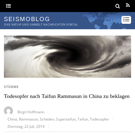
SEISMOBLOG
DAS NATUR UND UMWELT NACHRICHTEN PORTAL
STÜRME
Todesopfer nach Taifun Rammasun in China zu beklagen
Birgit Hoffmann
China
,
Rammasun
,
Schäden
,
Supertaifun
,
Taifun
,
Todesopfer
Dienstag, 22 Juli, 2014