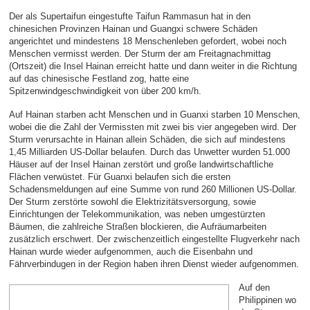
Der als Supertaifun eingestufte Taifun Rammasun hat in den
chinesichen Provinzen Hainan und Guangxi schwere Schäden
angerichtet und mindestens 18 Menschenleben gefordert, wobei noch
Menschen vermisst werden. Der Sturm der am Freitagnachmittag
(Ortszeit) die Insel Hainan erreicht hatte und dann weiter in die Richtung
auf das chinesische Festland zog, hatte eine
Spitzenwindgeschwindigkeit von über 200 km/h.
Auf Hainan starben acht Menschen und in Guanxi starben 10 Menschen,
wobei die die Zahl der Vermissten mit zwei bis vier angegeben wird. Der
Sturm verursachte in Hainan allein Schäden, die sich auf mindestens
1,45 Milliarden US-Dollar belaufen. Durch das Unwetter wurden 51.000
Häuser auf der Insel Hainan zerstört und große landwirtschaftliche
Flächen verwüstet. Für Guanxi belaufen sich die ersten
Schadensmeldungen auf eine Summe von rund 260 Millionen US-Dollar.
Der Sturm zerstörte sowohl die Elektrizitätsversorgung, sowie
Einrichtungen der Telekommunikation, was neben umgestürzten
Bäumen, die zahlreiche Straßen blockieren, die Aufräumarbeiten
zusätzlich erschwert. Der zwischenzeitlich eingestellte Flugverkehr nach
Hainan wurde wieder aufgenommen, auch die Eisenbahn und
Fährverbindugen in der Region haben ihren Dienst wieder aufgenommen.
Auf den
Philippinen wo