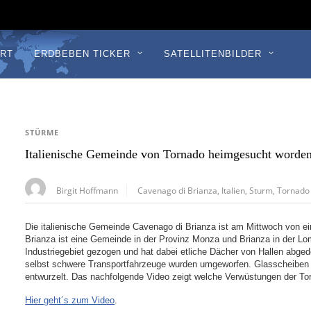
RT
ERDBEBEN TICKER
SATELLITENBILDER
STÜRME
Italienische Gemeinde von Tornado heimgesucht worde
Birgit Hoffmann
Cavenago di Brianza
,
Italien
,
Sturm
,
Tornado
Die italienische Gemeinde Cavenago di Brianza ist am Mittwoch von 
Brianza ist eine Gemeinde in der Provinz Monza und Brianza in der Lom
Industriegebiet gezogen und hat dabei etliche Dächer von Hallen abg
selbst schwere Transportfahrzeuge wurden umgeworfen. Glasscheibe
entwurzelt. Das nachfolgende Video zeigt welche Verwüstungen der Tor
Hier geht´s zum Video
.