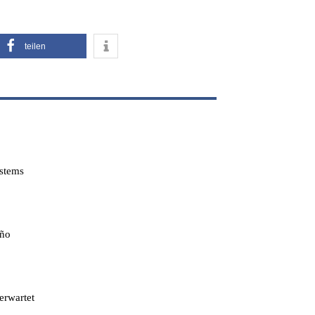
teilen
ystems
iño
erwartet