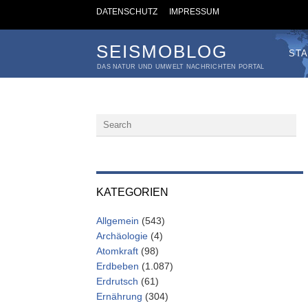
DATENSCHUTZ
IMPRESSUM
SEISMOBLOG
STA
DAS NATUR UND UMWELT NACHRICHTEN PORTAL
KATEGORIEN
Allgemein
(543)
Archäologie
(4)
Atomkraft
(98)
Erdbeben
(1.087)
Erdrutsch
(61)
Ernährung
(304)