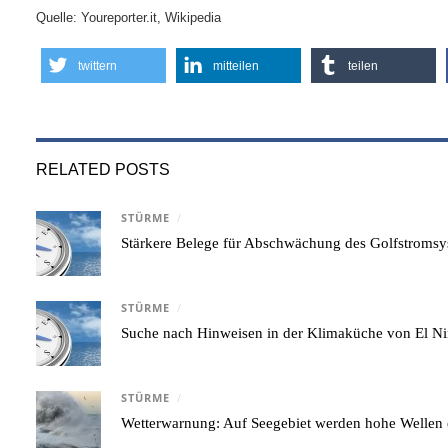
Quelle: Youreporter.it, Wikipedia
twittern
mitteilen
teilen
RELATED POSTS
STÜRME
/
Stärkere Belege für Abschwächung des Golfstroms
STÜRME
/
Suche nach Hinweisen in der Klimaküche von El N
STÜRME
/
Wetterwarnung: Auf Seegebiet werden hohe Wellen 