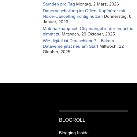
Stunden pro Tag
Montag, 2 März, 2026
Dauerbeschallung im Office: Kopfhörer mit
Noice-Cancelling richtig nutzen
Donnerstag, 8
Januar, 2026
Materialknappheit: Chipmangel in der Industrie
nimmt zu
Mittwoch, 29 Oktober, 2025
Wie digital ist Deutschland? – Bitkom-
Dataverse jetzt neu am Start
Mittwoch, 22
Oktober, 2025
BLOGROLL
Blogging Inside