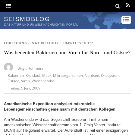
SEISMOBLOG
DAS NATUR UND UMWELT NACHRICHTEN PORTAL
FORSCHUNG
/
NATURSCHUTZ
/
UMWELTSCHUTZ
Was bedeuten Bakterien und Viren für Nord- und Ostsee?
Birgit Hoffmann
Bakterien
,
Kreislauf
,
Meer
,
Mikroorganismen
,
Nordsee
,
Ökosystem
,
Ostsee
,
Viren
,
Wasserprobe
Freitag, 5 Juni, 2009
Amerikanische Expedition analysiert mikrobielle
Lebensgemeinschaften gemeinsam mit deutschen Kollegen
Am Wochenende wird das Segelschiff Sorcerer II mit einem
amerikanischen Wissenschaftlerteam vom J. Craig Venter Institute
(JCVI) auf Helgoland erwartet. Der Aufenthalt ist Teil einer einzigartigen