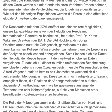
2010 führt die Kampagne ins Mittelmeer und ins Schwarze Meer. An all
diesen Orten werden sie mit standardisierten Verfahren Proben nehmen,
die eine internationale Vergleichbarkeit der Ergebnisse gewährleisten.
Wie bei den bisherigen Expeditionen werden die Daten in eine öffentliche
globale Umweltgendatenbank eingespeist.
Die Kooperation mit dem JCVI eröffnet uns eine weitere Möglichkeit,
unsere Langzeitdatenreihe von der Helgoländer Reede mit
internationalen Partnern zu bearbeiten , freut sich Prof. Dr. Karen
Wiltshire, Direktorin der BAH. Die BAH-Doktorandin Sonja
Oberbeckmann nutzt die Gelegenheit, gemeinsam mit den
amerikanischen Kollegen Wasserproben zu nehmen, um die Ergebnisse
der Analysen anschliessend abzugleichen. Somit lassen sich die Daten
der Helgoländer Reede besser mit den weltweit erhobenen Daten
vergleichen. Zusätzlich zu dieser räumlich umfassenden Beschreibung
mikrobiellen Lebens in den Ozeanen bestimmen die Wissenschaftler des
Alfred-Wegener-Instituts bereits seit Jahrzehnten wöchentlich die
auftretenden Mikroorganismen. Diese zeitlich hoch aufgelöste Erfassung
ermöglicht ihnen, die Reaktion der Artengemeinschaften auf sich
ändernde Umweltbedingungen, wie beispielsweise ansteigende
Temperaturen oder Nährstoffgehalte, auf die vom Menschen stark
beeinflussten Küstengewässer zu beurteilen.
Die Rolle der Mikroorganismen in den Stoffkreisläufen von Nord- und
Ostsee untersuchen die Helgoländer Wissenschaftler auch gemeinsam
mit Kollegen anderer deutscher Forschungsinstitute: Das vom