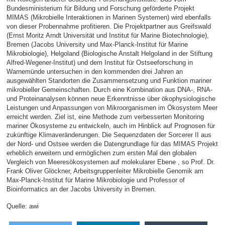
Bundesministerium für Bildung und Forschung geförderte Projekt
MIMAS (Mikrobielle Interaktionen in Marinen Systemen) wird ebenfalls
von dieser Probennahme profitieren. Die Projektpartner aus Greifswald
(Ernst Moritz Arndt Universität und Institut für Marine Biotechnologie),
Bremen (Jacobs University und Max-Planck-Institut für Marine
Mikrobiologie), Helgoland (Biologische Anstalt Helgoland in der Stiftung
Alfred-Wegener-Institut) und dem Institut für Ostseeforschung in
Warnemünde untersuchen in den kommenden drei Jahren an
ausgewählten Standorten die Zusammensetzung und Funktion mariner
mikrobieller Gemeinschaften. Durch eine Kombination aus DNA-, RNA-
und Proteinanalysen können neue Erkenntnisse über ökophysiologische
Leistungen und Anpassungen von Mikroorganismen im Ökosystem Meer
erreicht werden. Ziel ist, eine Methode zum verbesserten Monitoring
mariner Ökosysteme zu entwickeln, auch im Hinblick auf Prognosen für
zukünftige Klimaveränderungen. Die Sequenzdaten der Sorcerer II aus
der Nord- und Ostsee werden die Datengrundlage für das MIMAS Projekt
erheblich erweitern und ermöglichen zum ersten Mal den globalen
Vergleich von Meeresökosystemen auf molekularer Ebene , so Prof. Dr.
Frank Oliver Glöckner, Arbeitsgruppenleiter Mikrobielle Genomik am
Max-Planck-Institut für Marine Mikrobiologie und Professor of
Bioinformatics an der Jacobs University in Bremen.
Quelle: awi