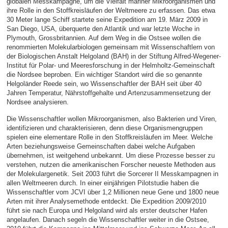
globalen Messkampagne, um die Vielfalt mariner Mikroorganismen und
ihre Rolle in den Stoffkreisläufen der Weltmeere zu erfassen. Das etwa
30 Meter lange Schiff startete seine Expedition am 19. März 2009 in
San Diego, USA, überquerte den Atlantik und war letzte Woche in
Plymouth, Grossbritannien. Auf dem Weg in die Ostsee wollen die
renommierten Molekularbiologen gemeinsam mit Wissenschaftlern von
der Biologischen Anstalt Helgoland (BAH) in der Stiftung Alfred-Wegener-
Institut für Polar- und Meeresforschung in der Helmholtz-Gemeinschaft
die Nordsee beproben. Ein wichtiger Standort wird die so genannte
Helgoländer Reede sein, wo Wissenschaftler der BAH seit über 40
Jahren Temperatur, Nährstoffgehalte und Artenzusammensetzung der
Nordsee analysieren.
Die Wissenschaftler wollen Mikroorganismen, also Bakterien und Viren,
identifizieren und charakterisieren, denn diese Organismengruppen
spielen eine elementare Rolle in den Stoffkreisläufen im Meer. Welche
Arten beziehungsweise Gemeinschaften dabei welche Aufgaben
übernehmen, ist weitgehend unbekannt. Um diese Prozesse besser zu
verstehen, nutzen die amerikanischen Forscher neueste Methoden aus
der Molekulargenetik. Seit 2003 führt die Sorcerer II Messkampagnen in
allen Weltmeeren durch. In einer einjährigen Pilotstudie haben die
Wissenschaftler vom JCVI über 1,2 Millionen neue Gene und 1800 neue
Arten mit ihrer Analysemethode entdeckt. Die Expedition 2009/2010
führt sie nach Europa und Helgoland wird als erster deutscher Hafen
angelaufen. Danach segeln die Wissenschaftler weiter in die Ostsee,