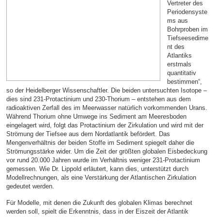
Vertreter des
Periodensyste
ms aus
Bohrproben im
Tiefseesedime
nt des
Atlantiks
erstmals
quantitativ
bestimmen“,
so der Heidelberger Wissenschaftler. Die beiden untersuchten Isotope –
dies sind 231-Protactinium und 230-Thorium – entstehen aus dem
radioaktiven Zerfall des im Meerwasser natürlich vorkommenden Urans.
Während Thorium ohne Umwege ins Sediment am Meeresboden
eingelagert wird, folgt das Protactinium der Zirkulation und wird mit der
Strömung der Tiefsee aus dem Nordatlantik befördert. Das
Mengenverhältnis der beiden Stoffe im Sediment spiegelt daher die
Strömungsstärke wider. Um die Zeit der größten globalen Eisbedeckung
vor rund 20.000 Jahren wurde im Verhältnis weniger 231-Protactinium
gemessen. Wie Dr. Lippold erläutert, kann dies, unterstützt durch
Modellrechnungen, als eine Verstärkung der Atlantischen Zirkulation
gedeutet werden.
Für Modelle, mit denen die Zukunft des globalen Klimas berechnet
werden soll, spielt die Erkenntnis, dass in der Eiszeit der Atlantik