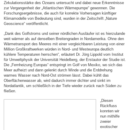
Zirkulationsstärke des Ozeans untersucht und dabei neue Erkenntnisse
zur Vergangenheit der „Atlantischen Wärmepumpe“ gewonnen. Die
Forschungsergebnisse, die auch für korrekte Vorhersagen künftiger
Klimamodelle von Bedeutung sind, wurden in der Zeitschrift „Nature
Geoscience“ veröffentlicht.
„Dank des Golfstroms und seiner nördlichen Ausläufer ist es hierzulande
weit wärmer als auf denselben Breitengraden in Nordamerika. Ohne den
Wärmetransport des Meeres mit einer vergleichbaren Leistung von einer
Million Großkraftwerken würden in Nord- und Westeuropa deutlich
kühlere Temperaturen herrschen“, erläutert Dr. Jörg Lippold vom Institut
für Umweltphysik der Universität Heidelberg, der Erstautor der Studie ist.
Die „Fernheizung Europas“ entspringt im Golf von Mexiko, wo sich das
Meer aufheizt und dann gelenkt durch Winde und die Erddrehung
warmes Wasser nach Nord-Ost strömen lässt. Dabei kühlt das
Oberflächenwasser ab, wird dadurch immer dichter und sinkt im
Nordatlantik, um schließlich in der Tiefe wieder zurück nach Süden zu
fließen.
„Diesen
Rückfluss
konnten wir
nun mithilfe
zweier
exotischer