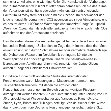
schneller zirkulierte, eine wichtige Rolle. Die Korrektheit der Vorhersagen
von Klimamodellen wird nicht zuletzt daran gemessen, ob sie das Klima
der Vergangenheit richtig wiedergeben können. „Ein entscheidender
Faktor im Klimasystem der Erde sind die Ozeane. Im Meerwasser der
Erde ist ungefähr 50mal mehr CO2 gebunden als in der Atmosphäre, und
es besitzt deren 1.000fache Wärmespeicherkapazität“, sagt Dr. Lippold.
„Wenn der Ozean damals schneller zirkulierte, konnte er auch mehr CO2
aufnehmen und der Atmosphäre entziehen.“
Das Verstehen dieser Zusammenhänge hat für weite Teile Europas eine
besondere Bedeutung: „Sollte sich im Zuge des Klimawandels das Meer
erwärmen und sich durch Schmelzwasser oder vermehrte Niederschläge
die Dichte des Wassers im Nordatlantik verringern, könnte die
Wärmepumpe ins Stocken geraten. Das würde paradoxerweise in
Europa zu einer Abkühlung führen, während sich der übrige Globus
aufheizt“, sagt der Heidelberger Umweltphysiker.
Grundlage für die groß angelegte Studie des internationalen
Forscherteams waren Messungen an Massenspektrometern und
Teilchenbeschleunigern, mit denen die erforderlichen
Konzentrationsmessungen im Bereich von nur wenigen Picogramm
durchgeführt werden konnten. An der Untersuchung unter Leitung von Dr.
Jörg Lippold waren Wissenschaftler aus Vancouver, Paris, Oxford,
Zürich, Lyon, Bristol und Tübingen beteiligt. Von deutscher Seite wurde
das Projekt durch die Deutsche Forschungsgemeinschaft unterstützt.