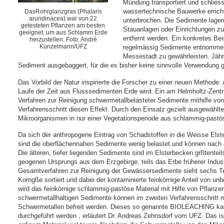
Mündung transportiert und schlies
wassertechnische Bauwerke erricht
DasRohrglanzgras (Phalaris
arundinacea) war von 22
unterbrochen. Die Sedimente lagern
getesteten Pflanzen am besten
Stauanlagen oder Einrichtungen 
geeignet, um aus Schlamm Erde
entfernt werden. Ein konkretes Bei
herzustellen. Foto: André
Künzelmann/UFZ
regelmässig Sedimente entnomme
Messestadt zu gewährleisten. Jäh
Sediment ausgebaggert, für die es bisher keine sinnvolle Verwendung 
Das Vorbild der Natur inspirierte die Forscher zu einer neuen Methode
Laufe der Zeit aus Flusssedimenten Erde wird. Ein am Helmholtz-Zen
Verfahren zur Reinigung schwermetallbelasteter Sedimente mithilfe vo
Verfahrensschritt diesen Effekt. Durch den Einsatz gezielt ausgewähl
Mikroorganismen in nur einer Vegetationsperiode aus schlammig-pastö
Da sich der anthropogene Eintrag von Schadstoffen in die Weisse Elster
sind die oberflächennahen Sedimente wenig belastet und können nach d
Die älteren, tiefer liegenden Sedimente sind im Elsterbecken grßtenteil
geogenen Ursprungs aus dem Erzgebirge, teils das Erbe früherer Indus
Gesamtverfahren zur Reinigung der Gewässersedimente sieht sechs Teil
Korngße sortiert und dabei der kontaminierte feinkörnige Anteil von u
wird das feinkörnige schlammig-pastöse Material mit Hilfe von Pflanzen
schwermetallhaltigen Sedimente können im zweiten Verfahrensschritt 
Schwermetallen befreit werden. Dieses so genannte BIOLEACHING kan
durchgeführt werden , erläutert Dr. Andreas Zehnsdorf vom UFZ. Das is