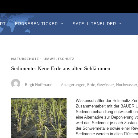
RT
ERDBEBEN TICKER
SATELLITENBILDER
NATURSCHUTZ
/
UMWELTSCHUTZ
Sedimente: Neue Erde aus alten Schlämmen
Birgit Hoffmann
Ablagerungen
,
Erde
,
Gewässer
,
Hochwasser
Wissenschaftler der Helmholtz-Ze
Zusammenarbeit mit der BAUER Um
Sedimentbehandlung entwickelt und
eine Alternative zur Deponierung
wird das Sediment je nach Zustan
der Schwermetalle sowie einer Revi
Sedimente werden in allen Flüssen