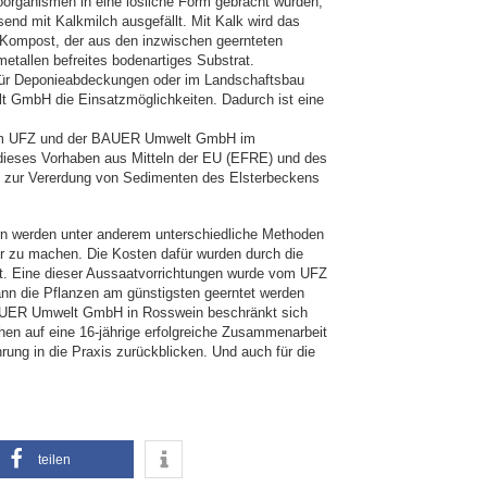
oorganismen in eine lösliche Form gebracht wurden,
d mit Kalkmilch ausgefällt. Mit Kalk wird das
it Kompost, der aus den inzwischen geernteten
etallen befreites bodenartiges Substrat.
 für Deponieabdeckungen oder im Landschaftsbau
t GmbH die Einsatzmöglichkeiten. Dadurch ist eine
 vom UFZ und der BAUER Umwelt GmbH im
d dieses Vorhaben aus Mitteln der EU (EFRE) und des
zur Vererdung von Sedimenten des Elsterbeckens
n werden unter anderem unterschiedliche Methoden
r zu machen. Die Kosten dafür wurden durch die
ert. Eine dieser Aussaatvorrichtungen wurde vom UFZ
nn die Pflanzen am günstigsten geerntet werden
BAUER Umwelt GmbH in Rosswein beschränkt sich
chen auf eine 16-jährige erfolgreiche Zusammenarbeit
ung in die Praxis zurückblicken. Und auch für die
teilen