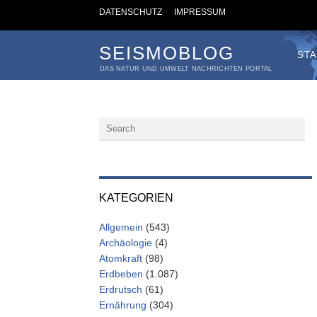
DATENSCHUTZ
IMPRESSUM
SEISMOBLOG
STA
DAS NATUR UND UMWELT NACHRICHTEN PORTAL
KATEGORIEN
Allgemein
(543)
Archäologie
(4)
Atomkraft
(98)
Erdbeben
(1.087)
Erdrutsch
(61)
Ernährung
(304)