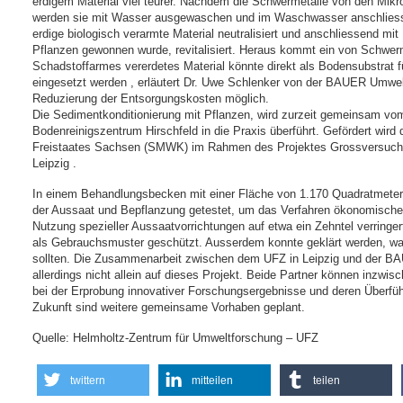
erdigem Material viel teurer. Nachdem die Schwermetalle von den Mikr
werden sie mit Wasser ausgewaschen und im Waschwasser anschliessen
erdige biologisch verarmte Material neutralisiert und anschliessend m
Pflanzen gewonnen wurde, revitalisiert. Heraus kommt ein von Schwerm
Schadstoffarmes vererdetes Material könnte direkt als Bodensubstrat
eingesetzt werden , erläutert Dr. Uwe Schlenker von der BAUER Umwel
Reduzierung der Entsorgungskosten möglich.
Die Sedimentkonditionierung mit Pflanzen, wird zurzeit gemeinsam
Bodenreinigszentrum Hirschfeld in die Praxis überführt. Gefördert wir
Freistaates Sachsen (SMWK) im Rahmen des Projektes Grossversuch 
Leipzig .
In einem Behandlungsbecken mit einer Fläche von 1.170 Quadratmeter
der Aussaat und Bepflanzung getestet, um das Verfahren ökonomische
Nutzung spezieller Aussaatvorrichtungen auf etwa ein Zehntel verring
als Gebrauchsmuster geschützt. Ausserdem konnte geklärt werden, wa
sollten. Die Zusammenarbeit zwischen dem UFZ in Leipzig und der 
allerdings nicht allein auf dieses Projekt. Beide Partner können inzwis
bei der Erprobung innovativer Forschungsergebnisse und deren Überführ
Zukunft sind weitere gemeinsame Vorhaben geplant.
Quelle: Helmholtz-Zentrum für Umweltforschung – UFZ
twittern
mitteilen
teilen