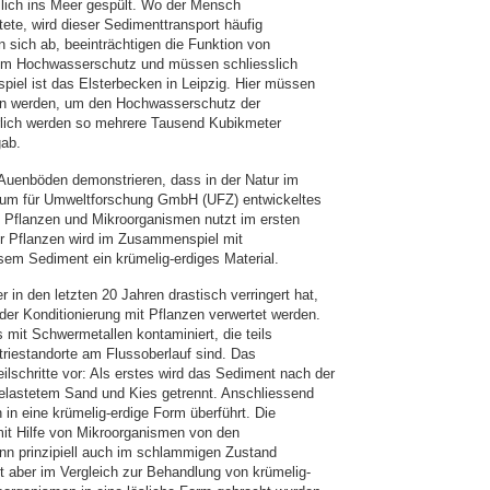
slich ins Meer gespült. Wo der Mensch
ete, wird dieser Sedimenttransport häufig
 sich ab, beeinträchtigen die Funktion von
zum Hochwasserschutz und müssen schliesslich
spiel ist das Elsterbecken in Leipzig. Hier müssen
n werden, um den Hochwasserschutz der
rlich werden so mehrere Tausend Kubikmeter
gab.
: Auenböden demonstrieren, dass in der Natur im
trum für Umweltforschung GmbH (UFZ) entwickeltes
n Pflanzen und Mikroorganismen nutzt im ersten
ter Pflanzen wird im Zusammenspiel mit
sem Sediment ein krümelig-erdiges Material.
 in den letzten 20 Jahren drastisch verringert hat,
er Konditionierung mit Pflanzen verwertet werden.
s mit Schwermetallen kontaminiert, die teils
triestandorte am Flussoberlauf sind. Das
schritte vor: Als erstes wird das Sediment nach der
nbelastetem Sand und Kies getrennt. Anschliessend
 in eine krümelig-erdige Form überführt. Die
mit Hilfe von Mikroorganismen von den
n prinzipiell auch im schlammigen Zustand
t aber im Vergleich zur Behandlung von krümelig-