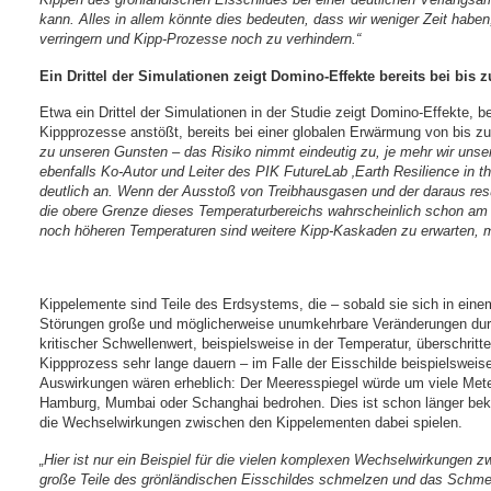
kann. Alles in allem könnte dies bedeuten, dass wir weniger Zeit hab
verringern und Kipp-Prozesse noch zu verhindern.“
Ein Drittel der Simulationen zeigt Domino-Effekte bereits bei bis
Etwa ein Drittel der Simulationen in der Studie zeigt Domino-Effekte, 
Kippprozesse anstößt, bereits bei einer globalen Erwärmung von bis z
zu unseren Gunsten – das Risiko nimmt eindeutig zu, je mehr wir unse
ebenfalls Ko-Autor und Leiter des PIK FutureLab ‚Earth Resilience in 
deutlich an. Wenn der Ausstoß von Treibhausgasen und der daraus res
die obere Grenze dieses Temperaturbereichs wahrscheinlich schon am 
noch höheren Temperaturen sind weitere Kipp-Kaskaden zu erwarten, mi
Kippelemente sind Teile des Erdsystems, die – sobald sie sich in eine
Störungen große und möglicherweise unumkehrbare Veränderungen durch
kritischer Schwellenwert, beispielsweise in der Temperatur, überschritt
Kippprozess sehr lange dauern – im Falle der Eisschilde beispielsweis
Auswirkungen wären erheblich: Der Meeresspiegel würde um viele Met
Hamburg, Mumbai oder Schanghai bedrohen. Dies ist schon länger bekan
die Wechselwirkungen zwischen den Kippelementen dabei spielen.
„Hier ist nur ein Beispiel für die vielen komplexen Wechselwirkunge
große Teile des grönländischen Eisschildes schmelzen und das Schme