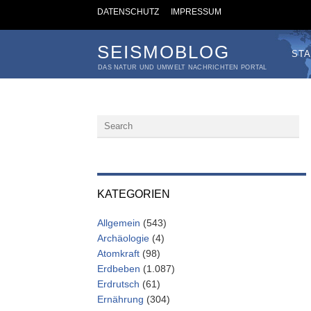
DATENSCHUTZ
IMPRESSUM
SEISMOBLOG
STA
DAS NATUR UND UMWELT NACHRICHTEN PORTAL
KATEGORIEN
Allgemein
(543)
Archäologie
(4)
Atomkraft
(98)
Erdbeben
(1.087)
Erdrutsch
(61)
Ernährung
(304)