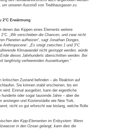
en, um unseren Ausstoß von Treibhausgasen zu
 zu 2°C Erwärmung
bei denen das Kippen eines Elements weitere
u 2°C.
„Wir verschieben die Chancen, und zwar nicht
ren Planeten aufheizen“, sagt Jonathan Donges,
the Anthropocene‘. „Es steigt zwischen 1 und 3°C
ultierende Klimawandel nicht gestoppt werden, würde
Ende dieses Jahrhunderts überschritten werden. Bei
t langfristig verheerenden Auswirkungen.“
m kritischen Zustand befinden – als Reaktion auf
laufen. Sie können stabil erscheinen, bis ein
en wird. Einmal ausgelöst, kann der eigentliche
e hunderte oder sogar tausende Jahre – aber die
er ansteigen und Küstenstädte wie New York,
nt; nicht so gut erforscht war bislang, welche Rolle
n zwischen den Kipp-Elementen im Erdsystem: Wenn
lzwasser in den Ozean gelangt, kann dies die