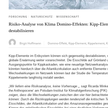
FORSCHUNG
/
NATURSCHUTZ
/
WISSENSCHAFT
Risiko-Analyse von Klima Domino-Effekten: Kipp-Eleme
destabilisieren
Birgit Hoffmann
Domino-Effekt
,
Kipp-Element
,
Kippelement
,
K
Kipp-Elemente im Erdsystem können sich gegenseitig destabilisieren,
globale Erwärmung weiter voranschreitet. Die Eisschilde auf Grönland 
Ausgangspunkte für Kippkaskaden, wie eine neuartige Netzwerkanalyse z
könnten hierdurch über die Atlantikzirkulation auch entfernte Element
Wechselwirkungen im Netzwerk können laut der Studie die Temperaturs
Kippelemente langfristig instabil werden.
„Wir liefern eine Risikoanalyse, keine Vorhersage „
, sagt Ricarda Winke
the Anthropocene‘ am Potsdam-Institut für Klimafolgenforschung (PIK)
zeigen, dass die Wechselwirkungen zwischen den vier hier betrachtete
können: Durch die Rückkopplungen werden tendenziell die kritischen 
Eisschildes, der Atlantikzirkulation und des Amazonasregenwaldes ges
Kippen des grönländischen Eisschildes bei einer deutlichen Verlang