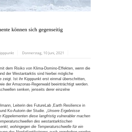
nte können sich gegenseitig
ipppunkt
Donnerstag, 10 Juni, 2021
 mit dem Risiko von Klima-Domino-Effekten, wenn die
und der Westantarktis sind hierbei mögliche
eigt. Ist ihr Kipppunkt erst einmal überschritten,
e wie der Amazonas-Regenwald beeinträchtigt werden.
chwellen senken, jenseits derer einzelne
lmann, Leiterin des FutureLab ‚Earth Resilience in
 und Ko-Autorin der Studie.
„Unsere Ergebnisse
n Kippelementen diese langfristig vulnerabler machen
Temperaturschwellen des westantarktischen
enkt, wohingegen die Temperaturschwelle für ein
samung des Nordatlantikstroms auch angehoben werden