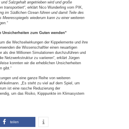
r und Salzgehalt angetrieben wird und große
 transportiert“
, erklärt Nico Wunderling vom PIK,
ng im Südlichen Ozean führen und damit Teile des
des Meeresspiegels wiederum kann zu einer weiteren
gen.“
 die Unsicherheiten zum Guten wenden“
 um die Wechselwirkungen der Kippelemente und ihre
erwenden die Wissenschaftler einen neuartigen
 als drei Millionen Simulationen durchzuführen und
ie Netzwerkstruktur zu variieren“, erklärt Jürgen
Weise konnten wir die erheblichen Unsicherheiten
 gibt.“
rkungen und eine ganze Reihe von weiteren
Winkelmann. „Es steht zu viel auf dem Spiel, um
rum ist eine rasche Reduzierung der
wendig, um das Risiko, Kipppunkte im Klimasystem
teilen