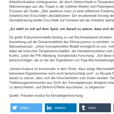
Atlantikzirkulation verlangsamen, die durch Unterschiede in Temperatu
Wärmemengen aus den Tropen in die mittleren Breiten und Polarregionen
Erstautor der Studie.
„Dies wiederum kann zu einer effektiven Erwärmu
Antarktischen Eisschildes destabilisieren. Der resultierende Anstieg 
Destabilisierung beider Eisschilde auf Grönland wie der Antarktis beitra
„Es steht zu viel auf dem Spiel, um darauf zu setzen, dass sich
Da große Erdsystemmodelle bislang zu viel Rechenaufwand erfordern,
Auswirkung auf die Gesamtstabilität des Klimasystems zu ermitteln, v
Netzwerkansatz. „Unser konzeptionelles Modell ermöglicht es uns, mehr
dabei die kritischen Temperaturschwellen, die Interaktionsstärken und d
Kurths, Leiter der PIK-Abteilung ‚Komplexitäts-Forschung‘. „Auf diese 
berücksichtigen, die es bei den Eigenheiten von Kipp-Wechselwirkungen
„Unsere Analyse ist konservativ in dem Sinne, dass einige Wechselwi
bekannten Kippelementen noch nicht berücksichtigt sind“, so Ricarda 
darauf zu setzen, dass sich die Unsicherheiten zum Guten wenden. Da
Treibhausgasemissionen aus Sicht des Vorsorgeprinzips dringend not
zu überschreiten, und Domino-Effekte auszulösen, zu begrenzen.“
Quelle: Potsdam-Institut für Klimafolgenforschung
twittern
mitteilen
teilen