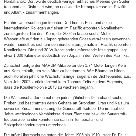
Nordatlantik: Dort wurde deutlich weniger arktisches Meereis gen Süden
transportiert. Diskutiert wird, ob und wie die Klimaprozesse im Pazifik
und Atlantik zusammenhängen.
Für ihre Untersuchungen konnten Dr. Thomas Felis und seine
internationalen Kollegen auf einen im Pazifik erbohrten Korallenkern
zurückgreifen. Bei dem Kern, der 2002 in knapp sechs Meter
Wassertiefe auf den zu Japan gehörenden Ogasawara-Inseln gewonnen
wurde, handelt es sich um den nördlichsten, jemals im Pazifik erbohrten
Korallenkern. Die rund 30 Vulkaneilande umfassende Inselgruppe liegt
etwa 1.000 Kilometer südöstlich von Japan in den Weiten des Pazifiks.
Zunächst röntgte der MARUM-Mitarbeiter den 1,74 Meter langen Kern
aus Korallenkalk, um sein Alter zu bestimmen. Wie Bäume so bilden
auch Korallen jährliche Wachstumsringe, sogenannte Dichtebänder, aus.
Vom Jahr 2002 zurückzählend kam Thomas Felis zu dem Ergebnis,
dass die Korallenkolonie 1873 zu wachsen begann.
Die Wissenschaftler entnahmen jedem jährlichen Dichteband sechs
Proben und bestimmten deren Gehalte an Strontium, Uran und Kalzium
sowie die Zusammensetzung der Sauerstoff-Isotope. Die im Lauf der
Jahre wechselnden Verhältnisse dieser Elemente bzw. der Sauerstoff-
Isotope zueinander konnten sie dann in Temperatur- und
Salzgehaltsänderungen umrechnen.
Die grßte Überraschung boten die Jahre 1905 bis 1910 , sagt Dr. Felis: