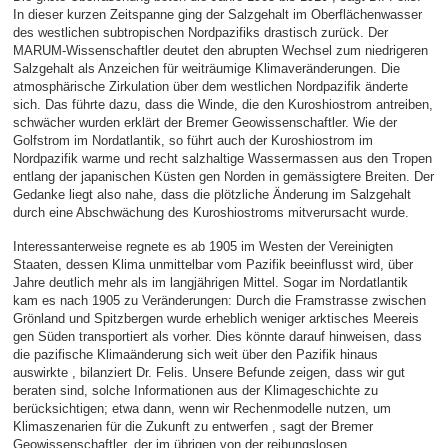
In dieser kurzen Zeitspanne ging der Salzgehalt im Oberflächenwasser
des westlichen subtropischen Nordpazifiks drastisch zurück. Der
MARUM-Wissenschaftler deutet den abrupten Wechsel zum niedrigeren
Salzgehalt als Anzeichen für weiträumige Klimaveränderungen. Die
atmosphärische Zirkulation über dem westlichen Nordpazifik änderte
sich. Das führte dazu, dass die Winde, die den Kuroshiostrom antreiben,
schwächer wurden erklärt der Bremer Geowissenschaftler. Wie der
Golfstrom im Nordatlantik, so führt auch der Kuroshiostrom im
Nordpazifik warme und recht salzhaltige Wassermassen aus den Tropen
entlang der japanischen Küsten gen Norden in gemässigtere Breiten. Der
Gedanke liegt also nahe, dass die plötzliche Änderung im Salzgehalt
durch eine Abschwächung des Kuroshiostroms mitverursacht wurde.
Interessanterweise regnete es ab 1905 im Westen der Vereinigten
Staaten, dessen Klima unmittelbar vom Pazifik beeinflusst wird, über
Jahre deutlich mehr als im langjährigen Mittel. Sogar im Nordatlantik
kam es nach 1905 zu Veränderungen: Durch die Framstrasse zwischen
Grönland und Spitzbergen wurde erheblich weniger arktisches Meereis
gen Süden transportiert als vorher. Dies könnte darauf hinweisen, dass
die pazifische Klimaänderung sich weit über den Pazifik hinaus
auswirkte , bilanziert Dr. Felis. Unsere Befunde zeigen, dass wir gut
beraten sind, solche Informationen aus der Klimageschichte zu
berücksichtigen; etwa dann, wenn wir Rechenmodelle nutzen, um
Klimaszenarien für die Zukunft zu entwerfen , sagt der Bremer
Geowissenschaftler, der im übrigen von der reibungslosen