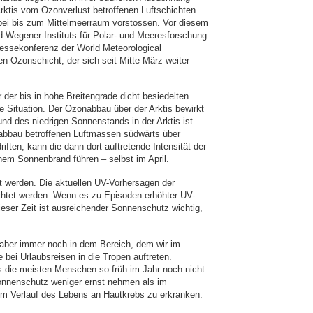
Arktis vom Ozonverlust betroffenen Luftschichten
bei bis zum Mittelmeerraum vorstossen. Vor diesem
d-Wegener-Instituts für Polar- und Meeresforschung
ressekonferenz der World Meteorological
n Ozonschicht, der sich seit Mitte März weiter
der bis in hohe Breitengrade dicht besiedelten
le Situation. Der Ozonabbau über der Arktis bewirkt
und des niedrigen Sonnenstands in der Arktis ist
nabbau betroffenen Luftmassen südwärts über
ften, kann die dann dort auftretende Intensität der
nem Sonnenbrand führen – selbst im April.
agt werden. Die aktuellen UV-Vorhersagen der
chtet werden. Wenn es zu Episoden erhöhter UV-
ieser Zeit ist ausreichender Sonnenschutz wichtig,
n aber immer noch in dem Bereich, dem wir im
bei Urlaubsreisen in die Tropen auftreten.
ss die meisten Menschen so früh im Jahr noch nicht
onnenschutz weniger ernst nehmen als im
im Verlauf des Lebens an Hautkrebs zu erkranken.