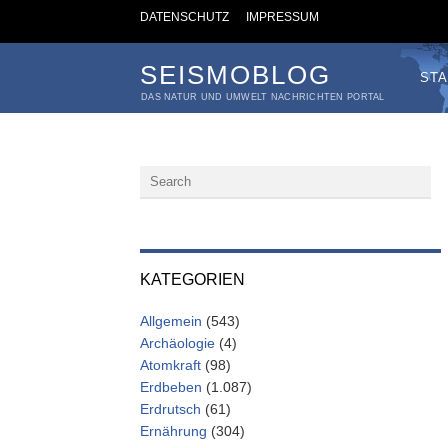
DATENSCHUTZ
IMPRESSUM
SEISMOBLOG
STA
DAS NATUR UND UMWELT NACHRICHTEN PORTAL
KATEGORIEN
Allgemein
(543)
Archäologie
(4)
Atomkraft
(98)
Erdbeben
(1.087)
Erdrutsch
(61)
Ernährung
(304)