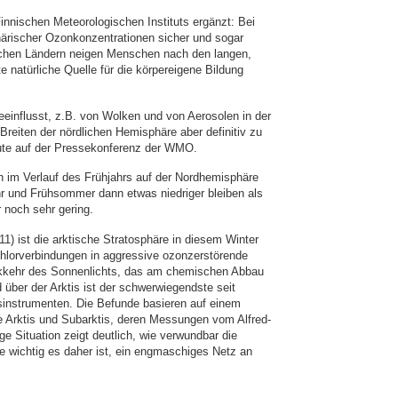
nnischen Meteorologischen Instituts ergänzt: Bei
ärischer Ozonkonzentrationen sicher und sogar
schen Ländern neigen Menschen nach den langen,
e natürliche Quelle für die körpereigene Bildung
eeinflusst, z.B. von Wolken und von Aerosolen in der
Breiten der nördlichen Hemisphäre aber definitiv zu
heute auf der Pressekonferenz der WMO.
h im Verlauf des Frühjahrs auf der Nordhemisphäre
r und Frühsommer dann etwas niedriger bleiben als
 noch sehr gering.
) ist die arktische Stratosphäre in diesem Winter
Chlorverbindungen in aggressive ozonzerstörende
ckkehr des Sonnenlichts, das am chemischen Abbau
 über der Arktis ist der schwerwiegendste seit
instrumenten. Die Befunde basieren auf einem
e Arktis und Subarktis, deren Messungen vom Alfred-
e Situation zeigt deutlich, wie verwundbar die
ie wichtig es daher ist, ein engmaschiges Netz an