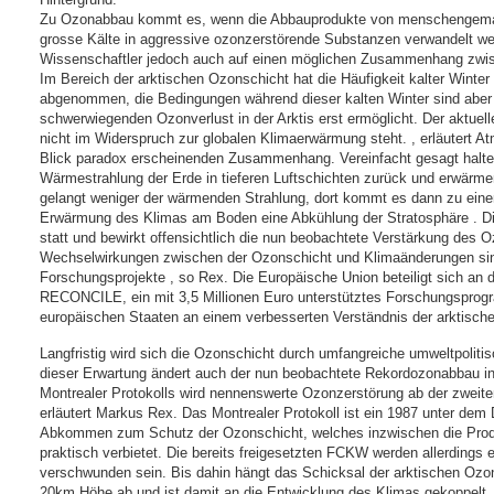
Zu Ozonabbau kommt es, wenn die Abbauprodukte von menschengemac
grosse Kälte in aggressive ozonzerstörende Substanzen verwandelt wer
Wissenschaftler jedoch auch auf einen möglichen Zusammenhang zwis
Im Bereich der arktischen Ozonschicht hat die Häufigkeit kalter Winter
abgenommen, die Bedingungen während dieser kalten Winter sind aber
schwerwiegenden Ozonverlust in der Arktis erst ermöglicht. Der aktuelle
nicht im Widerspruch zur globalen Klimaerwärmung steht. , erläutert A
Blick paradox erscheinenden Zusammenhang. Vereinfacht gesagt halte
Wärmestrahlung der Erde in tieferen Luftschichten zurück und erwärmen
gelangt weniger der wärmenden Strahlung, dort kommt es dann zu eine
Erwärmung des Klimas am Boden eine Abkühlung der Stratosphäre . Di
statt und bewirkt offensichtlich die nun beobachtete Verstärkung des 
Wechselwirkungen zwischen der Ozonschicht und Klimaänderungen sind
Forschungsprojekte , so Rex. Die Europäische Union beteiligt sich an d
RECONCILE, ein mit 3,5 Millionen Euro unterstütztes Forschungsprog
europäischen Staaten an einem verbesserten Verständnis der arktisch
Langfristig wird sich die Ozonschicht durch umfangreiche umweltpoli
dieser Erwartung ändert auch der nun beobachtete Rekordozonabbau in d
Montrealer Protokolls wird nennenswerte Ozonzerstörung ab der zweiten
erläutert Markus Rex. Das Montrealer Protokoll ist ein 1987 unter dem
Abkommen zum Schutz der Ozonschicht, welches inzwischen die Prod
praktisch verbietet. Die bereits freigesetzten FCKW werden allerdings 
verschwunden sein. Bis dahin hängt das Schicksal der arktischen Ozon
20km Höhe ab und ist damit an die Entwicklung des Klimas gekoppelt.