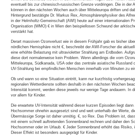
eventuell bis zur chinesisch-russischen Grenze vordringen. Die in der 
können in den nächsten Wochen auch über Mitteleuropa driften und da
Hintergrund bestätigte Dr. Markus Rex, Atmosphärenphysiker des Alfre
in der Helmholtz-Gemeinschaft (AWI) heute auf einer internationalen P
Organisation (WMO) € in Wien den beispiellosen Schwund der arktische
verstärkt hat.
Derart massiven Ozonverlust wie in diesem Frühjahr gab es bisher über 
nördlichen Hemisphäre nicht €, beschreibt der AWI-Forscher die aktuel
eine erhöhte Belastung mit ultravioletter Strahlung am Erdboden. Aufgr
diese dort normalerweise kein Problem. Wenn allerdings die vom Ozo
Mitteleuropa, Südkanada, USA oder das zentrale asiatische Russland dri
UV-Strahlung bei empfindlichen Menschen innerhalb von Minuten zu ei
Ob und wann so eine Situation eintritt, kann nur kurzfristig vorherges
regionalen Wetterdienste sollten deshalb in den nächsten Wochen bea
Intensität kommt, werden diese jeweils nur wenige Tage andauern. In d
vor allem für Kinder.
Die erwartete UV-Intensität während dieser kurzen Episoden liegt dan
Hochsommer ohnehin ausgesetzt sind und weit unterhalb der Werte, die 
Übermässige Sorge ist daher unnötig. €, so Rex. Das Problem ist, da
mit einem schnell auftretenden Sonnenbrand rechnen und daher den S
Hochsommer oder im Urlaub. € Jeder Sonnenbrand erhöht das Risiko, 
Dieser Effekt ist besonders ausgeprägt für Kinder.