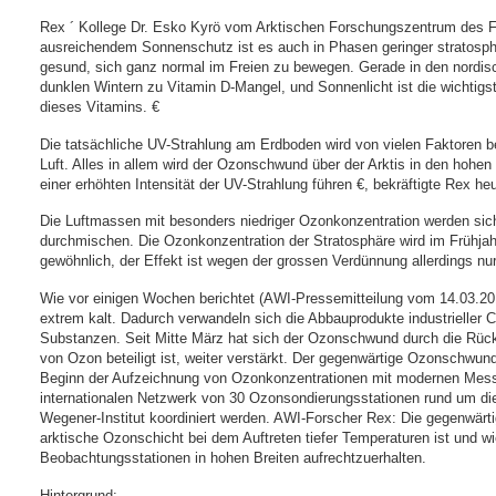
Rex ´ Kollege Dr. Esko Kyrö vom Arktischen Forschungszentrum des Fi
ausreichendem Sonnenschutz ist es auch in Phasen geringer stratosph
gesund, sich ganz normal im Freien zu bewegen. Gerade in den nordi
dunklen Wintern zu Vitamin D-Mangel, und Sonnenlicht ist die wichtigst
dieses Vitamins. €
Die tatsächliche UV-Strahlung am Erdboden wird von vielen Faktoren b
Luft. Alles in allem wird der Ozonschwund über der Arktis in den hohen 
einer erhöhten Intensität der UV-Strahlung führen €, bekräftigte Rex 
Die Luftmassen mit besonders niedriger Ozonkonzentration werden sic
durchmischen. Die Ozonkonzentration der Stratosphäre wird im Frühjah
gewöhnlich, der Effekt ist wegen der grossen Verdünnung allerdings nur
Wie vor einigen Wochen berichtet (AWI-Pressemitteilung vom 14.03.2011
extrem kalt. Dadurch verwandeln sich die Abbauprodukte industrieller 
Substanzen. Seit Mitte März hat sich der Ozonschwund durch die Rü
von Ozon beteiligt ist, weiter verstärkt. Der gegenwärtige Ozonschwund
Beginn der Aufzeichnung von Ozonkonzentrationen mit modernen Mess
internationalen Netzwerk von 30 Ozonsondierungsstationen rund um di
Wegener-Institut koordiniert werden. AWI-Forscher Rex: Die gegenwärtig
arktische Ozonschicht bei dem Auftreten tiefer Temperaturen ist und w
Beobachtungsstationen in hohen Breiten aufrechtzuerhalten.
Hintergrund: