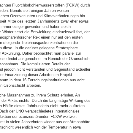
hten Fluorchlorkohlenwasserstoffen (FCKW) durch
den. Bereits seit einigen Jahren weisen
chen Ozonverlusten und Klimaveränderungen hin.
 seit Mitte des letzten Jahrhunderts zwar eher etwas
 immer eisiger geworden und haben solch
 Winter setzt die Entwicklung eindrucksvoll fort, der
tmosphärenforscher Rex einen nur auf den ersten
n steigende Treibhausgaskonzentrationen die
 diese. In die darüber gelegene Stratosphäre
r Abkühlung. Daher beobachtet man parallel zur
ese findet ausgerechnet im Bereich der Ozonschicht
Ozonabbaus. Die komplizierten Details der
 jedoch nicht verstanden und Gegenstand aktueller
er Finanzierung dieser Arbeiten im Projekt
ramm in dem 16 Forschungsinstitutionen aus acht
en Ozonschicht arbeiten.
tische Massnahmen zu ihrem Schutz erholen. An
er Arktis nichts. Durch die langfristige Wirkung des
 Hälfte dieses Jahrhunderts nicht mehr auftreten
 Dach der UNO verabschiedetes internationales
uktion der ozonzerstörenden FCKW weltweit
erst in vielen Jahrzehnten wieder aus der Atmosphäre
schicht wesentlich von der Temperatur in etwa