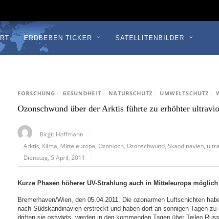
RT
ERDBEBEN TICKER
SATELLITENBILDER
FORSCHUNG
/
GESUNDHEIT
/
NATURSCHUTZ
/
UMWELTSCHUTZ
/
Ozonschwund über der Arktis führte zu erhöhter ultravio
Birgit Hoffmann
Arktis
,
Klima
,
Mitteleuropa
,
Ozonloch
,
Ozonschwund
,
Skandinavien
,
ultr
Dienstag, 5 April, 2011
Kurze Phasen höherer UV-Strahlung auch in Mitteleuropa möglich
Bremerhaven/Wien, den 05.04.2011. Die ozonarmen Luftschichten hab
nach Südskandinavien erstreckt und haben dort an sonnigen Tagen zu er
driften sie ostwärts, werden in den kommenden Tagen über Teilen Russ