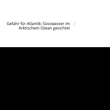
›
Gefahr für Atlantik: Süsswasser im
Arktischem Ozean gesichtet