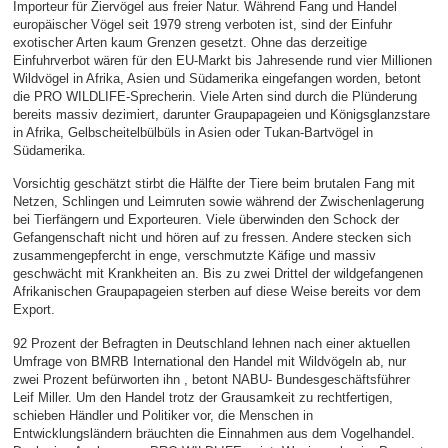
Importeur für Ziervögel aus freier Natur. Während Fang und Handel
europäischer Vögel seit 1979 streng verboten ist, sind der Einfuhr
exotischer Arten kaum Grenzen gesetzt. Ohne das derzeitige
Einfuhrverbot wären für den EU-Markt bis Jahresende rund vier Millionen
Wildvögel in Afrika, Asien und Südamerika eingefangen worden, betont
die PRO WILDLIFE-Sprecherin. Viele Arten sind durch die Plünderung
bereits massiv dezimiert, darunter Graupapageien und Königsglanzstare
in Afrika, Gelbscheitelbülbüls in Asien oder Tukan-Bartvögel in
Südamerika.
Vorsichtig geschätzt stirbt die Hälfte der Tiere beim brutalen Fang mit
Netzen, Schlingen und Leimruten sowie während der Zwischenlagerung
bei Tierfängern und Exporteuren. Viele überwinden den Schock der
Gefangenschaft nicht und hören auf zu fressen. Andere stecken sich
zusammengepfercht in enge, verschmutzte Käfige und massiv
geschwächt mit Krankheiten an. Bis zu zwei Drittel der wildgefangenen
Afrikanischen Graupapageien sterben auf diese Weise bereits vor dem
Export.
92 Prozent der Befragten in Deutschland lehnen nach einer aktuellen
Umfrage von BMRB International den Handel mit Wildvögeln ab, nur
zwei Prozent befürworten ihn , betont NABU- Bundesgeschäftsführer
Leif Miller. Um den Handel trotz der Grausamkeit zu rechtfertigen,
schieben Händler und Politiker vor, die Menschen in
Entwicklungsländern bräuchten die Einnahmen aus dem Vogelhandel.