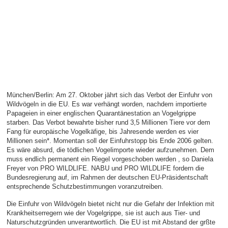
München/Berlin: Am 27. Oktober jährt sich das Verbot der Einfuhr von
Wildvögeln in die EU. Es war verhängt worden, nachdem importierte
Papageien in einer englischen Quarantänestation an Vogelgrippe
starben. Das Verbot bewahrte bisher rund 3,5 Millionen Tiere vor dem
Fang für europäische Vogelkäfige, bis Jahresende werden es vier
Millionen sein*. Momentan soll der Einfuhrstopp bis Ende 2006 gelten.
Es wäre absurd, die tödlichen Vogelimporte wieder aufzunehmen. Dem
muss endlich permanent ein Riegel vorgeschoben werden , so Daniela
Freyer von PRO WILDLIFE. NABU und PRO WILDLIFE fordern die
Bundesregierung auf, im Rahmen der deutschen EU-Präsidentschaft
entsprechende Schutzbestimmungen voranzutreiben.
Die Einfuhr von Wildvögeln bietet nicht nur die Gefahr der Infektion mit
Krankheitserregern wie der Vogelgrippe, sie ist auch aus Tier- und
Naturschutzgründen unverantwortlich. Die EU ist mit Abstand der grßte