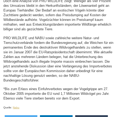
Doch eine Analyse von PRO WILDLIFE zeigt: Weniger als vier Prozent
des Umsatzes bleibt in den Herkunftsländern, der Löwenanteil geht an
Europas Tierhändler. Der Bedarf an exotischen Vögeln könnte über
Zuchttiere gedeckt werden, sofern das Preisdumping auf Kosten der
Wildbestände aufhörte. Vogelzüchter können im Preiskampf kaum
mithalten, weil aus Entwicklungsländern importierte Wildfänge erheblich
billiger sind als gezüchtete Tiere.
PRO WILDLIFE und NABU sowie zahlreiche weitere Natur- und
Tierschutzverbände fordern die Bundesregierung auf, die Weichen für ein
permanentes Ende des destruktiven Wildvogelhandels zu stellen, wenn
sie im Januar 2007 die EU-Ratspräsidentschaft übernimmt. Wie aktuelle
Zahlen aus mehreren Ländern belegen, hat die Unterbrechung des
Wildvogelhandels auch illegale Importe massiv einbrechen lassen. Die
jetzt anstehende Diskussion über eine Verlängerung des Importverbotes
sollte von der Europäischen Kommission daher unbedingt für eine
nachhaltige Lösung genutzt werden, so der NABU-
Bundesgeschäftsführer.
*Bis zum Erlass eines Einfuhrverbotes wegen der Vogelgrippe am 27.
Oktober 2005 importierte die EU rund 1,7 Millionen Wildvögel pro Jahr.
Ebenso viele Tiere sterben bereits vor dem Export.
Quelle:
Nabu