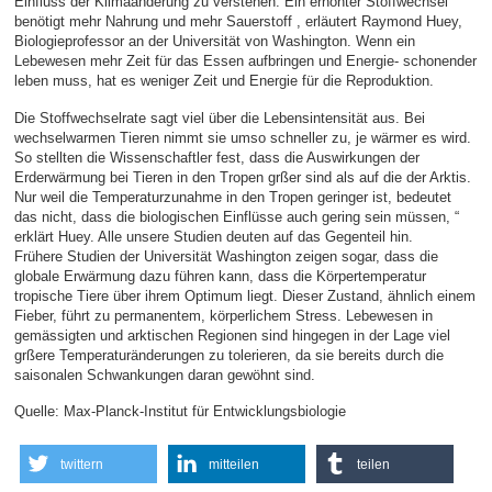
Einfluss der Klimaänderung zu verstehen. Ein erhöhter Stoffwechsel
benötigt mehr Nahrung und mehr Sauerstoff , erläutert Raymond Huey,
Biologieprofessor an der Universität von Washington. Wenn ein
Lebewesen mehr Zeit für das Essen aufbringen und Energie- schonender
leben muss, hat es weniger Zeit und Energie für die Reproduktion.
Die Stoffwechselrate sagt viel über die Lebensintensität aus. Bei
wechselwarmen Tieren nimmt sie umso schneller zu, je wärmer es wird.
So stellten die Wissenschaftler fest, dass die Auswirkungen der
Erderwärmung bei Tieren in den Tropen grßer sind als auf die der Arktis.
Nur weil die Temperaturzunahme in den Tropen geringer ist, bedeutet
das nicht, dass die biologischen Einflüsse auch gering sein müssen, “
erklärt Huey. Alle unsere Studien deuten auf das Gegenteil hin.
Frühere Studien der Universität Washington zeigen sogar, dass die
globale Erwärmung dazu führen kann, dass die Körpertemperatur
tropische Tiere über ihrem Optimum liegt. Dieser Zustand, ähnlich einem
Fieber, führt zu permanentem, körperlichem Stress. Lebewesen in
gemässigten und arktischen Regionen sind hingegen in der Lage viel
grßere Temperaturänderungen zu tolerieren, da sie bereits durch die
saisonalen Schwankungen daran gewöhnt sind.
Quelle: Max-Planck-Institut für Entwicklungsbiologie
twittern
mitteilen
teilen