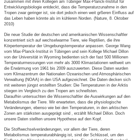
zusammen mit ihren Kollegen am Tübinger Max-Planck-Institut für
Entwicklungsbiologie entdeckt, dass die Temperaturzunahme in den
Tropen zwar geringer ist, sie dort jedoch einen weit grßeren Einfluss auf
das Leben haben könnte als im kühleren Norden. (Nature, 8. Oktober
2010)
Die neue Studie der deutschen und amerikanischen Wissenschaftler
konzentriert sich auf wechselwarme Tiere, wie Reptilien, die ihre
Körpertemperatur der Umgebungstemperatur anpassen. George Wang
vom Max-Planck-Institut in Tübingen und sein Kollege Michael Dillon
von der Universität in Wyoming bedienten sich der fast 500 Millionen
Temperaturmessungen von mehr als 3000 Klimastationen weltweit um
die Erwärmung von 1961 bis 2009 auszuwerten. Diese Daten wurden
vom Klimazentrum der Nationalen Ozeanischen und Atmosphärischen
Verwaltung (NOAA) in den USA aufgezeichnet. Die Daten decken sich
mit weiteren jüngst erstellten Studien: Die Temperaturen in der Arktis
stiegen im Vergleich zu den Tropen am schnellsten.
Daraufhin untersuchten die Wissenschaftler die Auswirkungen auf den
Metabolismus der Tiere. Wir erwarteten, dass die physiologische
Veränderungen, ebenso wie bei den Temperaturen, in den arktischen
Zonen am stärksten ausgeprägt sind , erzählt Michael Dillon. Doch
unsere Daten stellten unsere Hypothese auf den Kopf.
Die Stoffwechselveränderungen, vor allem der Tiere, deren
Metabolismus temperaturabhängig ist, sind der Schlüssel, um den