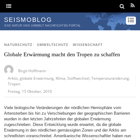
SEISMOBLOG
DAS NATUR UND UMWELT NACHRICHTEN PORTAL
NATURSCHUTZ
/
UMWELTSCHUTZ
/
WISSENSCHAFT
Globale Erwärmung macht den Tropen zu schaffen
Birgit Hoffmann
Arktis
,
globale Erwärmung
,
Klima
,
Stoffwechsel
,
Temperaturänderung
,
Tropen
Freitag, 15 Oktober, 2010
Viele biologische Veränderungen der nördlichen Hemisphäre vom
Artensterben bis hin zu Verschiebungen der geographischen Barrieren
wurden in den letzten Jahrzehnten der globalen Erwärmung
zugeschrieben. Diese Entwicklung wurde erwartet, da die globale
Erwärmung in den nördlichen gemässigten Zonen und der Arktis am
schnellsten voranschreitet. Amerikanische Wissenschaftler haben nun