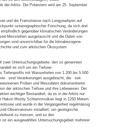
k der Arktis. Die Polarstern wird am 25. September
dsee und die Framstrasse nach Longyearbyen auf
lickpunkt ozeanographischer Forschung, da sich dort
 empfindlich gegenüber klimatischen Veränderungen
zeit-Messreihen ausgetauscht und die Daten von
ngen sind unverzichtbar für die klimabezogene
chichte und zum arktischen Ökosystem
auf zwei Untersuchungsgebiete, den so genannten
ndelt es sich um ein Tiefsee-
 Tiefenprofils mit Wassertiefen von 1.200 bis 5.500
linie sind Verankerungen ausgebracht, die seit
 gewonnenen Proben und Messdaten dokumentieren
ion der arktischen Tiefsee und ihre Lebewesen. Der
kten wichtiger Bestandteil, da es in der Arktis nur
 Der Hakon Mosby Schlammvulkan liegt in 1250 Metern
rentssee und wurde in der Vergangenheit regelmässig
zeit-Observatorium installiert, um geologische,
m Verbund zu messen, und so den
st ein ausgewähltes Untersuchungsgebiet mehrerer