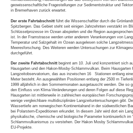
geowissenschaftliche Fragestellungen zur Sedimentstruktur und Tektoni
in Bremerhaven zurück erwartet.
Der erste Fahrtabschnitt
führt die Wissenschaftler durch die Grönlan
Spitzbergen. Das Gebiet steht seit einigen Jahrzehnten verstärkt im B
Schlüsselprozesse im Ozean abspielen und die Region ausgesprochen
ist. In der Framstrasse werden unter anderem Verankerungen von Lang
Temperatur und Salzgehalt im Ozean ausgelesen solche Langzeitmessu
Meeresforschung. Des Weiteren werden Untersuchungen zur Klimages
durchgeführt.
Der zweite Fahrtabschnitt
beginnt am 10. Juli und konzentriert sich 
Hausgarten und den Hakon-Mosby-Schlammvulkan. Beim Hausgarten ha
Langzeitobservatorium, das aus inzwischen 16 Stationen entlang eines
Meter besteht. An ausgewählten Positionen entlang der 2500 m Tiefen
1999 alljährlich in den Sommermonaten ausgetauscht werden. Die so
den Einfluss von Klima-Veränderungen und deren Folgen auf diese Reg
Hausgarten ist mittlerweile in zahlreichen europäischen Forschungsproje
wenige vergleichbare multidisziplinäre Langzeituntersuchungen gibt.
Wassertiefe am norwegischen Kontinentalrand in der südwestlichen Ba
bei Polarstern-Expeditionen erkundet. In diesem Jahr wird dort ein Lang
physikalische, chemische und biologische Parameter kontinuierlich i
Schlammvulkanismus zu verstehen. Der Hakon Mosby Schlammvulkan i
EU-Projekte.