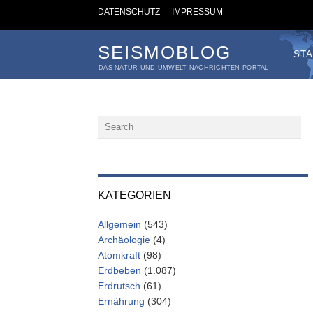
DATENSCHUTZ
IMPRESSUM
SEISMOBLOG
STA
DAS NATUR UND UMWELT NACHRICHTEN PORTAL
KATEGORIEN
Allgemein
(543)
Archäologie
(4)
Atomkraft
(98)
Erdbeben
(1.087)
Erdrutsch
(61)
Ernährung
(304)