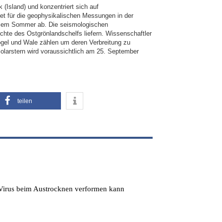
 (Island) und konzentriert sich auf
t für die geophysikalischen Messungen in der
esem Sommer ab. Die seismologischen
hte des Ostgrönlandschelfs liefern. Wissenschaftler
gel und Wale zählen um deren Verbreitung zu
olarstern wird voraussichtlich am 25. September
teilen
s Virus beim Austrocknen verformen kann