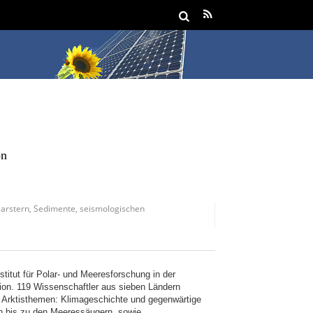
on
larstern
,
Sedimente
,
seismologischen
titut für Polar- und Meeresforschung in der
tion. 119 Wissenschaftler aus sieben Ländern
r Arktisthemen: Klimageschichte und gegenwärtige
n bis zu den Meeressäugern, sowie