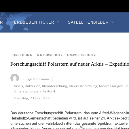
RT
ERDBEBEN TICKER
SATELLITENBILDER
FORSCHUNG
/
NATURSCHUTZ
/
UMWELTSCHUTZ
Forschungsschiff Polarstern auf neuer Arktis – Expediti
Birgit Hoffmann
Arktis
,
Bakterien
,
Klimaforschung
,
Meeresforschung
,
Meeressäuger
,
Po
Untersuchungen
,
Tektonik
Dienstag, 23 Juni, 2009
Das deutsche Forschungsschiff Polarstern, das vom Alfred-Wegener-Ins
Helmholtz-Gemeinschaft betrieben wird, ist auf seiner 24. Arktisexpedi
untersuchen auf drei Fahrtabschnitten das gesamte Spektrum aktuelle
Klimaentwicklung, Auswirkungen auf das Ökosystem von den Bakterie