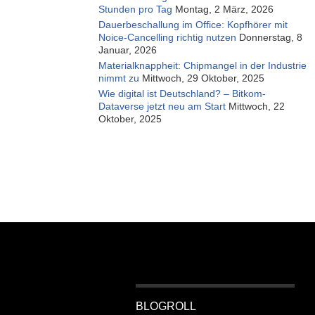
Stunden pro Tag
Montag, 2 März, 2026
Dauerbeschallung im Office: Kopfhörer mit
Noice-Cancelling richtig nutzen
Donnerstag, 8
Januar, 2026
Materialknappheit: Chipmangel in der Industrie
nimmt zu
Mittwoch, 29 Oktober, 2025
Wie digital ist Deutschland? – Bitkom-
Dataverse jetzt neu am Start
Mittwoch, 22
Oktober, 2025
BLOGROLL