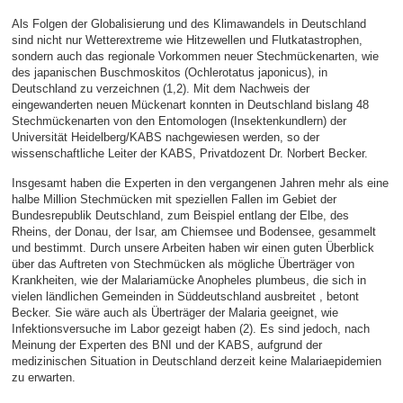
Als Folgen der Globalisierung und des Klimawandels in Deutschland
sind nicht nur Wetterextreme wie Hitzewellen und Flutkatastrophen,
sondern auch das regionale Vorkommen neuer Stechmückenarten, wie
des japanischen Buschmoskitos (Ochlerotatus japonicus), in
Deutschland zu verzeichnen (1,2). Mit dem Nachweis der
eingewanderten neuen Mückenart konnten in Deutschland bislang 48
Stechmückenarten von den Entomologen (Insektenkundlern) der
Universität Heidelberg/KABS nachgewiesen werden, so der
wissenschaftliche Leiter der KABS, Privatdozent Dr. Norbert Becker.
Insgesamt haben die Experten in den vergangenen Jahren mehr als eine
halbe Million Stechmücken mit speziellen Fallen im Gebiet der
Bundesrepublik Deutschland, zum Beispiel entlang der Elbe, des
Rheins, der Donau, der Isar, am Chiemsee und Bodensee, gesammelt
und bestimmt. Durch unsere Arbeiten haben wir einen guten Überblick
über das Auftreten von Stechmücken als mögliche Überträger von
Krankheiten, wie der Malariamücke Anopheles plumbeus, die sich in
vielen ländlichen Gemeinden in Süddeutschland ausbreitet , betont
Becker. Sie wäre auch als Überträger der Malaria geeignet, wie
Infektionsversuche im Labor gezeigt haben (2). Es sind jedoch, nach
Meinung der Experten des BNI und der KABS, aufgrund der
medizinischen Situation in Deutschland derzeit keine Malariaepidemien
zu erwarten.