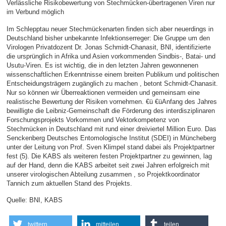
Verlässliche Risikobewertung von Stechmücken-übertragenen Viren nur
im Verbund möglich
Im Schlepptau neuer Stechmückenarten finden sich aber neuerdings in
Deutschland bisher unbekannte Infektionserreger: Die Gruppe um den
Virologen Privatdozent Dr. Jonas Schmidt-Chanasit, BNI, identifizierte
die ursprünglich in Afrika und Asien vorkommenden Sindbis-, Batai- und
Usutu-Viren. Es ist wichtig, die in den letzten Jahren gewonnenen
wissenschaftlichen Erkenntnisse einem breiten Publikum und politischen
Entscheidungsträgern zugänglich zu machen , betont Schmidt-Chanasit.
Nur so können wir Überreaktionen vermeiden und gemeinsam eine
realistische Bewertung der Risiken vornehmen. €ü €üAnfang des Jahres
bewilligte die Leibniz-Gemeinschaft die Förderung des interdisziplinaren
Forschungsprojekts Vorkommen und Vektorkompetenz von
Stechmücken in Deutschland mit rund einer dreiviertel Million Euro. Das
Senckenberg Deutsches Entomologische Institut (SDEI) in Müncheberg
unter der Leitung von Prof. Sven Klimpel stand dabei als Projektpartner
fest (5). Die KABS als weiteren festen Projektpartner zu gewinnen, lag
auf der Hand, denn die KABS arbeitet seit zwei Jahren erfolgreich mit
unserer virologischen Abteilung zusammen , so Projektkoordinator
Tannich zum aktuellen Stand des Projekts.
Quelle: BNI, KABS
twittern
mitteilen
teilen