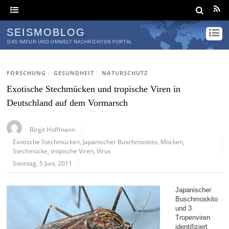
SEISMOBLOG
DAS NATUR UND UMWELT NACHRICHTEN PORTAL
FORSCHUNG
/
GESUNDHEIT
/
NATURSCHUTZ
Exotische Stechmücken und tropische Viren in
Deutschland auf dem Vormarsch
Birgit Hoffmann
Exotische Stechmücken
,
Japanischer Buschmoskito
,
Mücken
,
Stechmücke
,
tropische Viren
,
Virus
Sonntag, 5 Juni, 2011
Japanischer
Buschmoskito
und 3
Tropenviren
identifiziert