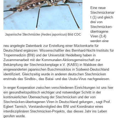
Eine neue
Stechmückenar
t (1) und gleich
drei von
Stechmücken-
übertragene
Japanische Stechmücke (Aedes japonicus) Bild CDC
Viren (3,4)
werden eine
neu angelegte Datenbank zur Erstellung einer Mückenkarte für
Deutschland ergänzen: Wissenschaftler des Bernhard-Nocht-Instituts für
Tropenmedizin (BNI) und der Universität Heidelberg haben in
Zusammenarbeit mit der Kommunalen Aktionsgemeinschaft zur
Bekämpfung der Stechmückenplage e.V. (KABS) in Waldsee den
eingewanderten japanischen Buschmoskitos in Südwest-Deutschland
identifiziert. Gleichzeitig wurde in anderen deutschen Stechmücken
erstmals das Sindbis-, das Batai- und das Usutu-Virus nachgewiesen.
In enger Kooperation zwischen verschiedenen Einrichtungen ist uns hier
ein gesundheitspolitisch wichtiger und notwendiger Schritt in der
kontinuierlichen Überwachung der Stechmücken und der von
Stechmücken-übertragenen Viren in Deutschland gelungen , sagt Prof.
Egbert Tannich, Vorstandsmitglied des BNI und Koordinator eines
interdisziplinären Stechmücken-Projekts, das dieses Jahr ins Leben
gerufen wurde.