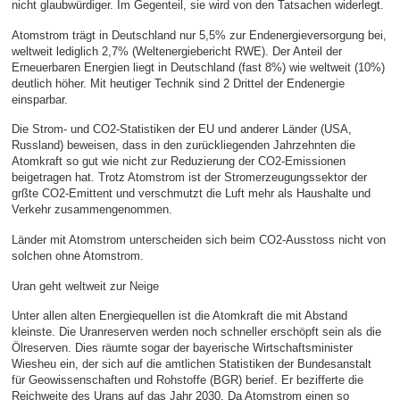
nicht glaubwürdiger. Im Gegenteil, sie wird von den Tatsachen widerlegt.
Atomstrom trägt in Deutschland nur 5,5% zur Endenergieversorgung bei,
weltweit lediglich 2,7% (Weltenergiebericht RWE). Der Anteil der
Erneuerbaren Energien liegt in Deutschland (fast 8%) wie weltweit (10%)
deutlich höher. Mit heutiger Technik sind 2 Drittel der Endenergie
einsparbar.
Die Strom- und CO2-Statistiken der EU und anderer Länder (USA,
Russland) beweisen, dass in den zurückliegenden Jahrzehnten die
Atomkraft so gut wie nicht zur Reduzierung der CO2-Emissionen
beigetragen hat. Trotz Atomstrom ist der Stromerzeugungssektor der
grßte CO2-Emittent und verschmutzt die Luft mehr als Haushalte und
Verkehr zusammengenommen.
Länder mit Atomstrom unterscheiden sich beim CO2-Ausstoss nicht von
solchen ohne Atomstrom.
Uran geht weltweit zur Neige
Unter allen alten Energiequellen ist die Atomkraft die mit Abstand
kleinste. Die Uranreserven werden noch schneller erschöpft sein als die
Ölreserven. Dies räumte sogar der bayerische Wirtschaftsminister
Wiesheu ein, der sich auf die amtlichen Statistiken der Bundesanstalt
für Geowissenschaften und Rohstoffe (BGR) berief. Er bezifferte die
Reichweite des Urans auf das Jahr 2030. Da Atomstrom einen so