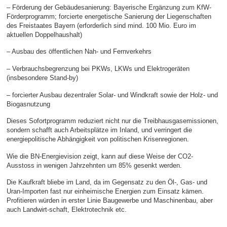
– Förderung der Gebäudesanierung: Bayerische Ergänzung zum KfW-
Förderprogramm; forcierte energetische Sanierung der Liegenschaften
des Freistaates Bayern (erforderlich sind mind. 100 Mio. Euro im
aktuellen Doppelhaushalt)
– Ausbau des öffentlichen Nah- und Fernverkehrs
– Verbrauchsbegrenzung bei PKWs, LKWs und Elektrogeräten
(insbesondere Stand-by)
– forcierter Ausbau dezentraler Solar- und Windkraft sowie der Holz- und
Biogasnutzung
Dieses Sofortprogramm reduziert nicht nur die Treibhausgasemissionen,
sondern schafft auch Arbeitsplätze im Inland, und verringert die
energiepolitische Abhängigkeit von politischen Krisenregionen.
Wie die BN-Energievision zeigt, kann auf diese Weise der CO2-
Ausstoss in wenigen Jahrzehnten um 85% gesenkt werden.
Die Kaufkraft bliebe im Land, da im Gegensatz zu den Öl-, Gas- und
Uran-Importen fast nur einheimische Energien zum Einsatz kämen.
Profitieren würden in erster Linie Baugewerbe und Maschinenbau, aber
auch Landwirt-schaft, Elektrotechnik etc.