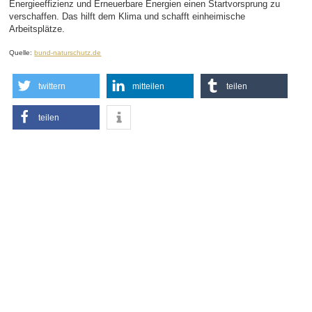
Energieeffizienz und Erneuerbare Energien einen Startvorsprung zu
verschaffen. Das hilft dem Klima und schafft einheimische
Arbeitsplätze.
Quelle:
bund-naturschutz.de
twittern
mitteilen
teilen
teilen