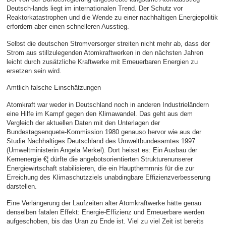
Deutsch-lands liegt im internationalen Trend. Der Schutz vor
Reaktorkatastrophen und die Wende zu einer nachhaltigen Energiepolitik
erfordern aber einen schnelleren Ausstieg.
Selbst die deutschen Stromversorger streiten nicht mehr ab, dass der
Strom aus stillzulegenden Atomkraftwerken in den nächsten Jahren
leicht durch zusätzliche Kraftwerke mit Erneuerbaren Energien zu
ersetzen sein wird.
Amtlich falsche Einschätzungen
Atomkraft war weder in Deutschland noch in anderen Industrieländern
eine Hilfe im Kampf gegen den Klimawandel. Das geht aus dem
Vergleich der aktuellen Daten mit den Unterlagen der
Bundestagsenquete-Kommission 1980 genauso hervor wie aus der
Studie Nachhaltiges Deutschland des Umweltbundesamtes 1997
(Umweltministerin Angela Merkel). Dort heisst es: Ein Ausbau der
Kernenergie €¦ dürfte die angebotsorientierten Strukturenunserer
Energiewirtschaft stabilisieren, die ein Haupthemmnis für die zur
Erreichung des Klimaschutzziels unabdingbare Effizienzverbesserung
darstellen.
Eine Verlängerung der Laufzeiten alter Atomkraftwerke hätte genau
denselben fatalen Effekt: Energie-Effizienz und Erneuerbare werden
aufgeschoben, bis das Uran zu Ende ist. Viel zu viel Zeit ist bereits