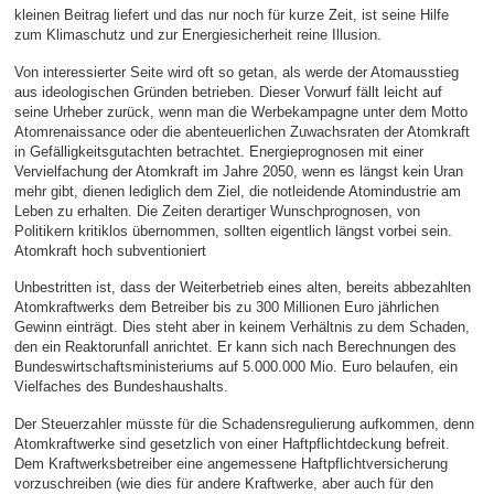
kleinen Beitrag liefert und das nur noch für kurze Zeit, ist seine Hilfe
zum Klimaschutz und zur Energiesicherheit reine Illusion.
Von interessierter Seite wird oft so getan, als werde der Atomausstieg
aus ideologischen Gründen betrieben. Dieser Vorwurf fällt leicht auf
seine Urheber zurück, wenn man die Werbekampagne unter dem Motto
Atomrenaissance oder die abenteuerlichen Zuwachsraten der Atomkraft
in Gefälligkeitsgutachten betrachtet. Energieprognosen mit einer
Vervielfachung der Atomkraft im Jahre 2050, wenn es längst kein Uran
mehr gibt, dienen lediglich dem Ziel, die notleidende Atomindustrie am
Leben zu erhalten. Die Zeiten derartiger Wunschprognosen, von
Politikern kritiklos übernommen, sollten eigentlich längst vorbei sein.
Atomkraft hoch subventioniert
Unbestritten ist, dass der Weiterbetrieb eines alten, bereits abbezahlten
Atomkraftwerks dem Betreiber bis zu 300 Millionen Euro jährlichen
Gewinn einträgt. Dies steht aber in keinem Verhältnis zu dem Schaden,
den ein Reaktorunfall anrichtet. Er kann sich nach Berechnungen des
Bundeswirtschaftsministeriums auf 5.000.000 Mio. Euro belaufen, ein
Vielfaches des Bundeshaushalts.
Der Steuerzahler müsste für die Schadensregulierung aufkommen, denn
Atomkraftwerke sind gesetzlich von einer Haftpflichtdeckung befreit.
Dem Kraftwerksbetreiber eine angemessene Haftpflichtversicherung
vorzuschreiben (wie dies für andere Kraftwerke, aber auch für den