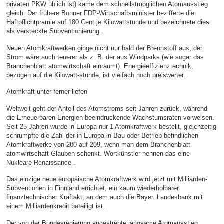
privaten PKW üblich ist) käme dem schnellstmöglichen Atomausstieg
gleich. Der frühere Bonner FDP-Wirtschaftsminister bezifferte die
Haftpflichtprämie auf 180 Cent je Kilowattstunde und bezeichnete dies
als versteckte Subventionierung .
Neuen Atomkraftwerken ginge nicht nur bald der Brennstoff aus, der
Strom wäre auch teuerer als z. B. der aus Windparks (wie sogar das
Branchenblatt atomwirtschaft einräumt). Energieeffizienztechnik,
bezogen auf die Kilowatt-stunde, ist vielfach noch preiswerter.
Atomkraft unter ferner liefen
Weltweit geht der Anteil des Atomstroms seit Jahren zurück, während
die Erneuerbaren Energien beeindruckende Wachstumsraten vorweisen.
Seit 25 Jahren wurde in Europa nur 1 Atomkraftwerk bestellt, gleichzeitig
schrumpfte die Zahl der in Europa in Bau oder Betrieb befindlichen
Atomkraftwerke von 280 auf 209, wenn man dem Branchenblatt
atomwirtschaft Glauben schenkt. Wortkünstler nennen das eine
Nukleare Renaissance .
Das einzige neue europäische Atomkraftwerk wird jetzt mit Milliarden-
Subventionen in Finnland errichtet, ein kaum wiederholbarer
finanztechnischer Kraftakt, an dem auch die Bayer. Landesbank mit
einem Milliardenkredit beteiligt ist.
Der von der Bundesregierung angestrebte langsame Atomausstieg