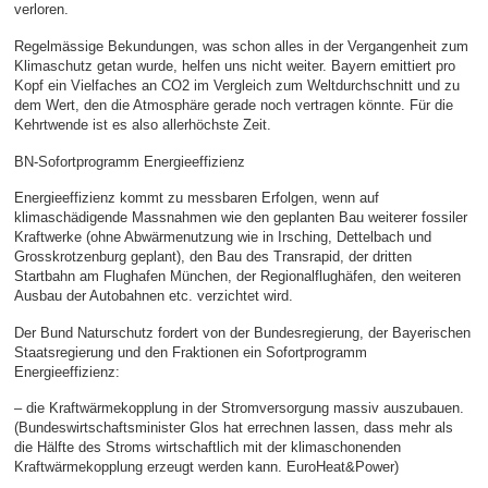
verloren.
Regelmässige Bekundungen, was schon alles in der Vergangenheit zum
Klimaschutz getan wurde, helfen uns nicht weiter. Bayern emittiert pro
Kopf ein Vielfaches an CO2 im Vergleich zum Weltdurchschnitt und zu
dem Wert, den die Atmosphäre gerade noch vertragen könnte. Für die
Kehrtwende ist es also allerhöchste Zeit.
BN-Sofortprogramm Energieeffizienz
Energieeffizienz kommt zu messbaren Erfolgen, wenn auf
klimaschädigende Massnahmen wie den geplanten Bau weiterer fossiler
Kraftwerke (ohne Abwärmenutzung wie in Irsching, Dettelbach und
Grosskrotzenburg geplant), den Bau des Transrapid, der dritten
Startbahn am Flughafen München, der Regionalflughäfen, den weiteren
Ausbau der Autobahnen etc. verzichtet wird.
Der Bund Naturschutz fordert von der Bundesregierung, der Bayerischen
Staatsregierung und den Fraktionen ein Sofortprogramm
Energieeffizienz:
– die Kraftwärmekopplung in der Stromversorgung massiv auszubauen.
(Bundeswirtschaftsminister Glos hat errechnen lassen, dass mehr als
die Hälfte des Stroms wirtschaftlich mit der klimaschonenden
Kraftwärmekopplung erzeugt werden kann. EuroHeat&Power)