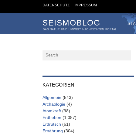
DATENSCHUTZ
IMPRESSUM
SEISMOBLOG
STA
DAS NATUR UND UMWELT NACHRICHTEN PORTAL
KATEGORIEN
Allgemein
(543)
Archäologie
(4)
Atomkraft
(98)
Erdbeben
(1.087)
Erdrutsch
(61)
Ernährung
(304)