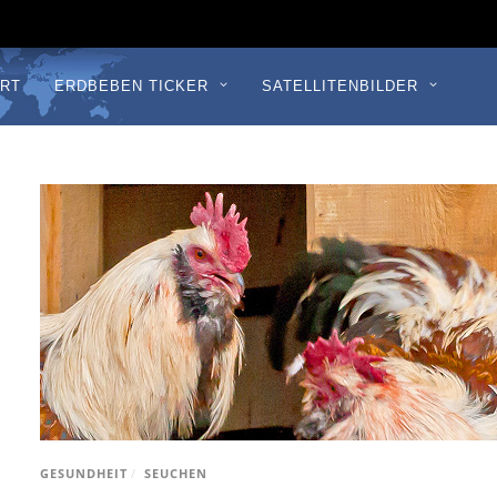
RT
ERDBEBEN TICKER
SATELLITENBILDER
GESUNDHEIT
/
SEUCHEN