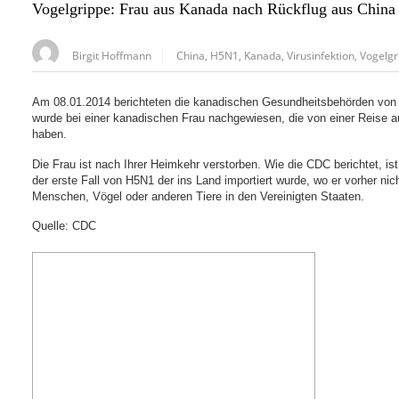
Vogelgrippe: Frau aus Kanada nach Rückflug aus China
Birgit Hoffmann
China
,
H5N1
,
Kanada
,
Virusinfektion
,
Vogelgr
Am 08.01.2014 berichteten die kanadischen Gesundheitsbehörden von
wurde bei einer kanadischen Frau nachgewiesen, die von einer Reise au
haben.
Die Frau ist nach Ihrer Heimkehr verstorben. Wie die CDC berichtet, is
der erste Fall von H5N1 der ins Land importiert wurde, wo er vorher nic
Menschen, Vögel oder anderen Tiere in den Vereinigten Staaten.
Quelle: CDC