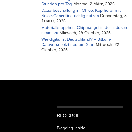
Stunden pro Tag
Montag, 2 März, 2026
Dauerbeschallung im Office: Kopfhörer mit
Noice-Cancelling richtig nutzen
Donnerstag, 8
Januar, 2026
Materialknappheit: Chipmangel in der Industrie
nimmt zu
Mittwoch, 29 Oktober, 2025
Wie digital ist Deutschland? – Bitkom-
Dataverse jetzt neu am Start
Mittwoch, 22
Oktober, 2025
BLOGROLL
Blogging Inside