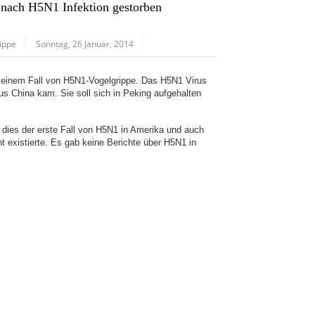
 nach H5N1 Infektion gestorben
ippe
Sonntag, 26 Januar, 2014
 einem Fall von H5N1-Vogelgrippe. Das H5N1 Virus
s China kam. Sie soll sich in Peking aufgehalten
t dies der erste Fall von H5N1 in Amerika und auch
ht existierte. Es gab keine Berichte über H5N1 in