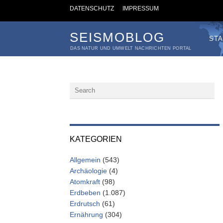
DATENSCHUTZ
IMPRESSUM
SEISMOBLOG
STA
DAS NATUR UND UMWELT NACHRICHTEN PORTAL
KATEGORIEN
Allgemein
(543)
Archäologie
(4)
Atomkraft
(98)
Erdbeben
(1.087)
Erdrutsch
(61)
Ernährung
(304)