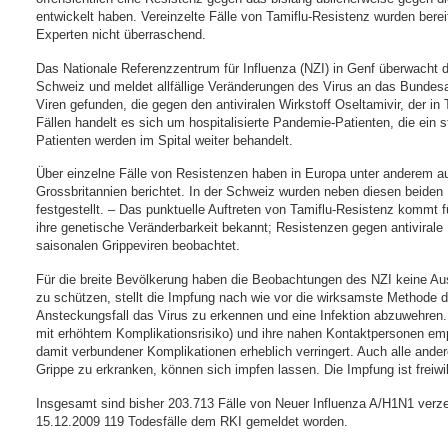
entwickelt haben. Vereinzelte Fälle von Tamiflu-Resistenz wurden ber
Experten nicht überraschend.
Das Nationale Referenzzentrum für Influenza (NZI) in Genf überwacht
Schweiz und meldet allfällige Veränderungen des Virus an das Bundes
Viren gefunden, die gegen den antiviralen Wirkstoff Oseltamivir, der in T
Fällen handelt es sich um hospitalisierte Pandemie-Patienten, die ei
Patienten werden im Spital weiter behandelt.
Über einzelne Fälle von Resistenzen haben in Europa unter anderem 
Grossbritannien berichtet. In der Schweiz wurden neben diesen beiden E
festgestellt. – Das punktuelle Auftreten von Tamiflu-Resistenz kommt fü
ihre genetische Veränderbarkeit bekannt; Resistenzen gegen antiviral
saisonalen Grippeviren beobachtet.
Für die breite Bevölkerung haben die Beobachtungen des NZI keine A
zu schützen, stellt die Impfung nach wie vor die wirksamste Methode d
Ansteckungsfall das Virus zu erkennen und eine Infektion abzuwehren.
mit erhöhtem Komplikationsrisiko) und ihre nahen Kontaktpersonen emp
damit verbundener Komplikationen erheblich verringert. Auch alle and
Grippe zu erkranken, können sich impfen lassen. Die Impfung ist freiwill
Insgesamt sind bisher 203.713 Fälle von Neuer Influenza A/H1N1 verz
15.12.2009 119 Todesfälle dem RKI gemeldet worden.