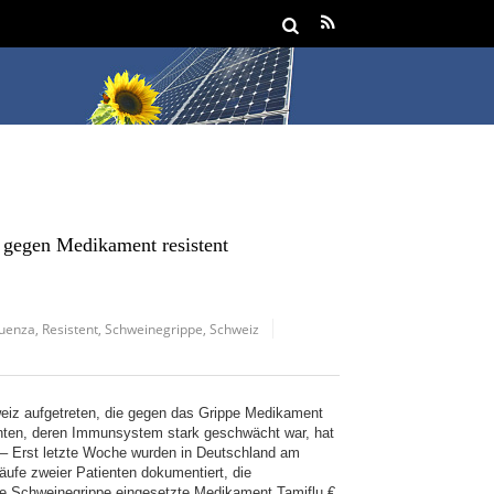
 gegen Medikament resistent
luenza
,
Resistent
,
Schweinegrippe
,
Schweiz
eiz aufgetreten, die gegen das Grippe Medikament
tienten, deren Immunsystem stark geschwächt war, hat
 – Erst letzte Woche wurden in Deutschland am
äufe zweier Patienten dokumentiert, die
die Schweinegrippe eingesetzte Medikament Tamiflu €