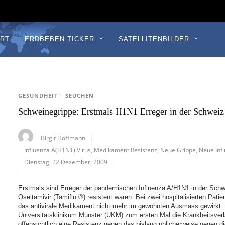
RT
ERDBEBEN TICKER
SATELLITENBILDER
GESUNDHEIT
/
SEUCHEN
Schweinegrippe: Erstmals H1N1 Erreger in der Schweiz
Birgit Hoffmann
Influenza A(H1N1) Virus
,
Medikament Resistenz
,
Neue Grippe
,
Neue Inf
Dienstag, 22 Dezember, 2009
Erstmals sind Erreger der pandemischen Influenza A/H1N1 in der Schw
Oseltamivir (Tamiflu ®) resistent waren. Bei zwei hospitalisierten Pa
das antivirale Medikament nicht mehr im gewohnten Ausmass gewirkt.
Universitätsklinikum Münster (UKM) zum ersten Mal die Krankheitsverl
offensichtlich eine Resistenz gegen das bislang üblicherweise gegen 