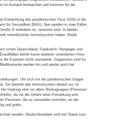
eits im Ausland beobachtet und kommen für die
 die Entwicklung des pandemischen Virus H1N1 in der
amt für Gesundheit (BAG). Nun wurden in zwei Fällen
amiflu ® enthalten ist, resistent sind. In beiden
n stark unterdrücktes Immunsystem haben. Beide
auch schon Deutschland, Frankreich, Norwegen und
inzelfällen bisher keine weiteren veränderten Viren
r die Experten nicht unerwartet. Grippeviren sind für
e Medikamente werden hin und wieder auch bei
uswirkungen. Um sich vor der pandemischen Grippe
ar. Sie bereitet das Immunsystem darauf vor, im
 Die Impfung wird vor allem Risikogruppen (Personen
fohlen, da sie die Gefahr einer Erkrankung und
eren Personen, die es vermeiden möchten, an der
ig und gratis.
eichnet worden. Deutschlandweit sind mit Stand zum