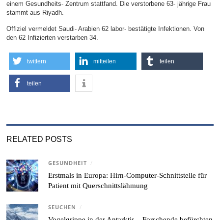
einem Gesundheits- Zentrum stattfand. Die verstorbene 63- jährige Frau
stammt aus Riyadh.
Offiziel vermeldet Saudi- Arabien 62 labor- bestätigte Infektionen. Von
den 62 Infizierten verstarben 34.
twittern
mitteilen
teilen
teilen
RELATED POSTS
GESUNDHEIT
/
Erstmals in Europa: Hirn-Computer-Schnittstelle für
Patient mit Querschnittslähmung
SEUCHEN
/
Vogelgrippe in der Antarktis – Forschende befürchten