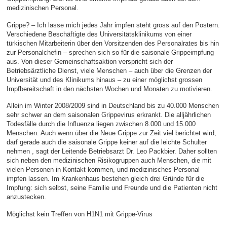
medizinischen Personal.
Grippe? – Ich lasse mich jedes Jahr impfen steht gross auf den Postern.
Verschiedene Beschäftigte des Universitätsklinikums von einer
türkischen Mitarbeiterin über den Vorsitzenden des Personalrates bis hin
zur Personalchefin – sprechen sich so für die saisonale Grippeimpfung
aus. Von dieser Gemeinschaftsaktion verspricht sich der
Betriebsärztliche Dienst, viele Menschen – auch über die Grenzen der
Universität und des Klinikums hinaus – zu einer möglichst grossen
Impfbereitschaft in den nächsten Wochen und Monaten zu motivieren.
Allein im Winter 2008/2009 sind in Deutschland bis zu 40.000 Menschen
sehr schwer an dem saisonalen Grippevirus erkrankt. Die alljährlichen
Todesfälle durch die Influenza liegen zwischen 8.000 und 15.000
Menschen. Auch wenn über die Neue Grippe zur Zeit viel berichtet wird,
darf gerade auch die saisonale Grippe keiner auf die leichte Schulter
nehmen , sagt der Leitende Betriebsarzt Dr. Leo Packbier. Daher sollten
sich neben den medizinischen Risikogruppen auch Menschen, die mit
vielen Personen in Kontakt kommen, und medizinisches Personal
impfen lassen. Im Krankenhaus bestehen gleich drei Gründe für die
Impfung: sich selbst, seine Familie und Freunde und die Patienten nicht
anzustecken.
Möglichst kein Treffen von H1N1 mit Grippe-Virus