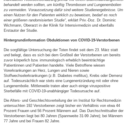
behandelt werden sollten, um künftig Thrombosen und Lungenembolien
zu vermeiden. Voraussetzung dafür sind weitere Studienergebnisse. Um
einen Nutzen für den Patienten wirklich zu beweisen, bedarf es noch
einer größeren randomisierten Studie“
, erklärt Priv.-Doz. Dr. Dominic
Wichmann, Oberarzt in der Klinik für Intensivmedizin und ebenfalls
Erstautor der Studie.
Hintergrundinformation Obduktionen von COVID-19-Verstorbenen
Die sorgfältige Untersuchung der Toten findet seit dem 23. März statt
und belegt, dass es sich bei dem Großteil der Verstorbenen um bereits
zuvor körperlich bzw. immunologisch erheblich beeinträchtige
Patientinnen und Patienten handelte. Viele Betroffene wiesen
Vorerkrankungen an Herz, Lungen und Nieren sowie
Stoffwechselerkrankungen (z.B. Diabetes mellitus), Krebs oder Demenz
auf. Todesursächlich war stets eine Lungenentzündung mit oder ohne
Lungenembolie. Mittlerweile traten aber auch einige viruspositive
Sterbefälle mit COVID-19-unabhängiger Todesursache auf.
Die Alters- und Geschlechtsverteilung der im Institut für Rechtsmedizin
untersuchten 192 Verstorbenen zeigt bisher ein Verhältnis von etwa 44
Prozent Frauen und 56 Prozent Männern auf. Das Durchschnittsalter der
Verstorbenen liegt bei 80 Jahren (Spannweite 31-99 Jahre); bei Männern
77 Jahre und bei Frauen 82 Jahre.