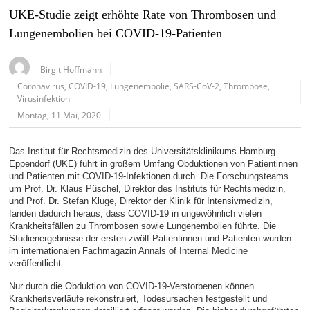
UKE-Studie zeigt erhöhte Rate von Thrombosen und
Lungenembolien bei COVID-19-Patienten
Birgit Hoffmann
Coronavirus
,
COVID-19
,
Lungenembolie
,
SARS-CoV-2
,
Thrombose
,
Virusinfektion
Montag, 11 Mai, 2020
Das Institut für Rechtsmedizin des Universitätsklinikums Hamburg-
Eppendorf (UKE) führt in großem Umfang Obduktionen von Patientinnen
und Patienten mit COVID-19-Infektionen durch. Die Forschungsteams
um Prof. Dr. Klaus Püschel, Direktor des Instituts für Rechtsmedizin,
und Prof. Dr. Stefan Kluge, Direktor der Klinik für Intensivmedizin,
fanden dadurch heraus, dass COVID-19 in ungewöhnlich vielen
Krankheitsfällen zu Thrombosen sowie Lungenembolien führte. Die
Studienergebnisse der ersten zwölf Patientinnen und Patienten wurden
im internationalen Fachmagazin Annals of Internal Medicine
veröffentlicht.
Nur durch die Obduktion von COVID-19-Verstorbenen können
Krankheitsverläufe rekonstruiert, Todesursachen festgestellt und