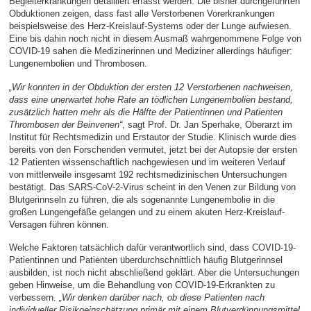
Begleiterkrankungen detailliert erfasst werden. Die bisher durchgeführten
Obduktionen zeigen, dass fast alle Verstorbenen Vorerkrankungen
beispielsweise des Herz-Kreislauf-Systems oder der Lunge aufwiesen.
Eine bis dahin noch nicht in diesem Ausmaß wahrgenommene Folge von
COVID-19 sahen die Medizinerinnen und Mediziner allerdings häufiger:
Lungenembolien und Thrombosen.
„Wir konnten in der Obduktion der ersten 12 Verstorbenen nachweisen,
dass eine unerwartet hohe Rate an tödlichen Lungenembolien bestand,
zusätzlich hatten mehr als die Hälfte der Patientinnen und Patienten
Thrombosen der Beinvenen“
, sagt Prof. Dr. Jan Sperhake, Oberarzt im
Institut für Rechtsmedizin und Erstautor der Studie. Klinisch wurde dies
bereits von den Forschenden vermutet, jetzt bei der Autopsie der ersten
12 Patienten wissenschaftlich nachgewiesen und im weiteren Verlauf
von mittlerweile insgesamt 192 rechtsmedizinischen Untersuchungen
bestätigt. Das SARS-CoV-2-Virus scheint in den Venen zur Bildung von
Blutgerinnseln zu führen, die als sogenannte Lungenembolie in die
großen Lungengefäße gelangen und zu einem akuten Herz-Kreislauf-
Versagen führen können.
Welche Faktoren tatsächlich dafür verantwortlich sind, dass COVID-19-
Patientinnen und Patienten überdurchschnittlich häufig Blutgerinnsel
ausbilden, ist noch nicht abschließend geklärt. Aber die Untersuchungen
geben Hinweise, um die Behandlung von COVID-19-Erkrankten zu
verbessern.
„Wir denken darüber nach, ob diese Patienten nach
individueller Risikoeinschätzung primär mit einem Blutverdünnungsmittel