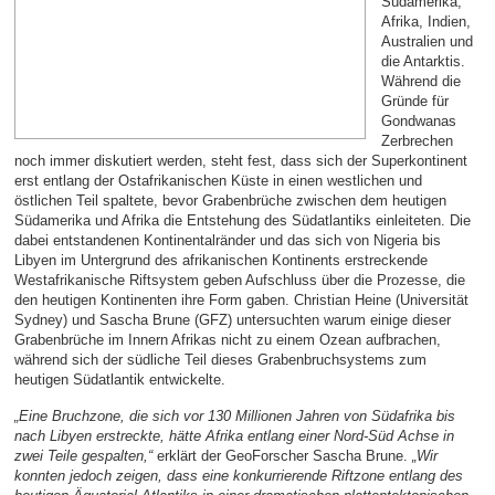
Südamerika,
Afrika, Indien,
Australien und
die Antarktis.
Während die
Gründe für
Gondwanas
Zerbrechen
noch immer diskutiert werden, steht fest, dass sich der Superkontinent
erst entlang der Ostafrikanischen Küste in einen westlichen und
östlichen Teil spaltete, bevor Grabenbrüche zwischen dem heutigen
Südamerika und Afrika die Entstehung des Südatlantiks einleiteten. Die
dabei entstandenen Kontinentalränder und das sich von Nigeria bis
Libyen im Untergrund des afrikanischen Kontinents erstreckende
Westafrikanische Riftsystem geben Aufschluss über die Prozesse, die
den heutigen Kontinenten ihre Form gaben. Christian Heine (Universität
Sydney) und Sascha Brune (GFZ) untersuchten warum einige dieser
Grabenbrüche im Innern Afrikas nicht zu einem Ozean aufbrachen,
während sich der südliche Teil dieses Grabenbruchsystems zum
heutigen Südatlantik entwickelte.
„Eine Bruchzone, die sich vor 130 Millionen Jahren von Südafrika bis
nach Libyen erstreckte, hätte Afrika entlang einer Nord-Süd Achse in
zwei Teile gespalten,“
erklärt der GeoForscher Sascha Brune.
„Wir
konnten jedoch zeigen, dass eine konkurrierende Riftzone entlang des