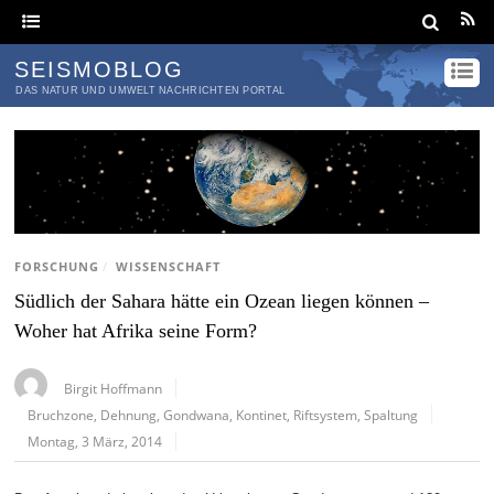
SEISMOBLOG
DAS NATUR UND UMWELT NACHRICHTEN PORTAL
FORSCHUNG
/
WISSENSCHAFT
Südlich der Sahara hätte ein Ozean liegen können –
Woher hat Afrika seine Form?
Birgit Hoffmann
Bruchzone
,
Dehnung
,
Gondwana
,
Kontinet
,
Riftsystem
,
Spaltung
Montag, 3 März, 2014