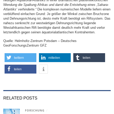
heutigen Äquatorial-Atlantiks in einer dramatischen plattentektonischen
Wendung die Spaltung Afrikas und damit die Entstehung eines ‚Sahara-
Atlantiks‘ verhinderte.“
Die komplexen numerischen Modelle liefern einen
verblüffend einfachen Grund: Je größer der Winkel zwischen Bruchzone
und Dehnungsrichtung ist, desto mehr Kraft benötigt ein Riftsystem. Das
nahezu senkrecht zur westwärtigen Dehnungsrichtung liegende
Westafrikanischen Rift benötigte damit deutlich mehr Kraft und verlor
letztendlich gegen seinen äquatorialatlantischen Kontrahenten.
Quelle: Helmholtz-Zentrum Potsdam – Deutsches
GeoForschungsZentrum GFZ
twittern
mitteilen
teilen
teilen
RELATED POSTS
FORSCHUNG
/