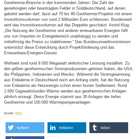
Geothermie-Branche in den kommenden Jahren. Die Zahl der
genehmigten oder beantragten Felder in Süddeutschland, auf denen
gebohrt werden darf, lässt auf 70 bis 80 Geothermie-Projekte mit einem
Investitionsvolumen von rund 2 Milliarden Euro schliessen. Bundesweit
wird das Investitionsvolumen auf das Doppelte geschätzt. Astrid Klug:
„Die Nutzung der Geothermie und anderer erneuerbaren Energien hilft
uns von Importen im Energiebereich unabhängig zu werden und
mittelfristig die Preise zu stabilisieren.“ Das Bundesumweltministerium
unterstützt diese Entwicklung durch Projektförderung und das
Erneuerbare-Energien-Gesetz.
Weltweit sind rund 9.000 Megawatt elektrischer Leistung installiert. Zu
den grßten geothermischen Stromproduzenten gehören Italien, die USA,
die Philippinen, Indonesien und Mexiko. Während die Stromgewinnung
aus Erdwärme in Deutschland noch am Anfang steht, hat die Nutzung
von Erdwärme als Heizenergie schon einen festen Stellenwert: Rund
1.600 Gigawattstunden Wärme werden aus geothermischen Anlagen
jährlich erzeugt. Diese Energie stammt aus 30 Anlagen der tiefen
Geothermie und 100.000 Wärmepumpenanlagen.
Quelle:
BMU
twittern
mitteilen
teilen