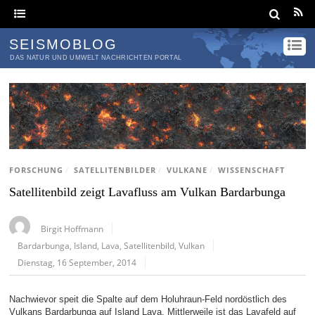
SEISMOBLOG
DAS NATUR UND UMWELT NACHRICHTEN PORTAL
FORSCHUNG
/
SATELLITENBILDER
/
VULKANE
/
WISSENSCHAFT
Satellitenbild zeigt Lavafluss am Vulkan Bardarbunga
Birgit Hoffmann
Bardarbunga
,
Island
,
Lava
,
Satellitenbild
,
Vulkan
Dienstag, 16 September, 2014
Nachwievor speit die Spalte auf dem Holuhraun-Feld nordöstlich des
Vulkans Bardarbunga auf Island Lava. Mittlerweile ist das Lavafeld auf