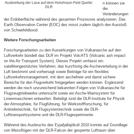
Ausbreitung der Lava auf dem Holuhraun-Feld Quelle:
n können sie
DLR
die
Veränderungen
der Erdoberfläche während des gesamten Prozesses analysieren. Das
Earth Observation Center (EOC) des misst zudem täglich den Ausstoß
von Schwefeldioxid.
Weitere Forschungsarbeiten
Forschungsarbeiten zu den Auswirkungen von Vulkanasche auf den
Luftverkehr bündelt das DLR im Projekt VolcATS (Volcanic ash impact
on the Air Transport System). Dieses Projekt umfasst ein
satellitengestütztes Verfahren, das kurzfristig die Ascheverteilung in der
Luft bestimmt und vorhersagt sowie Beiträge für ein flexibles
Luftverkehrsmanagement, mit dem aschefreie und damit sichere
Bereiche für den Flugverkehr freigegeben werden können. Ergänzend
werden die noch unzureichend bekannten Folgen von Vulkanasche für
Flugzeugtriebwerke untersucht sowie ein Asche-Warnsystem für
Linienmaschinen entworfen. Beteiligt sind die DLR-Institute für Physik
der Atmosphäre, für Flugführung, für Werkstoffforschung, für
Antriebstechnik, für Flugsystemtechnik sowie die DLR-
Lufttransportsysteme und die DLR-Flugexperimente.
Während des Ausbruchs des Eyjafjallajökull 2010 konnte auf Grundlage
von Messflügen mit der DLR-Falcon der gesperrte Luftraum über