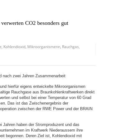
 verwerten CO2 besonders gut
e
,
Kohlendioxid
,
Mikroorganismenn
,
Rauchgas
,
d nach zwei Jahren Zusammenarbeit
e und hierfür eigens entwickelte Mikroorganismen
ltige Rauchgase aus Braunkohlenkraftwerken direkt
rwerten und selbst bei einer Temperatur von 60 Grad
en. Das ist das Zwischenergebnis der
operation zwischen der RWE Power und der BRAIN
i Jahren haben der Stromproduzent und das
eunternehmen im Kraftwerk Niederaussem ihre
t begonnen. Deren Ziel ist, Kohlendioxid mit