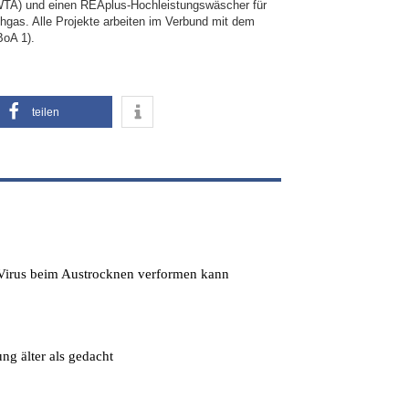
WTA) und einen REAplus-Hochleistungswäscher für
gas. Alle Projekte arbeiten im Verbund mit dem
BoA 1).
teilen
s Virus beim Austrocknen verformen kann
ng älter als gedacht