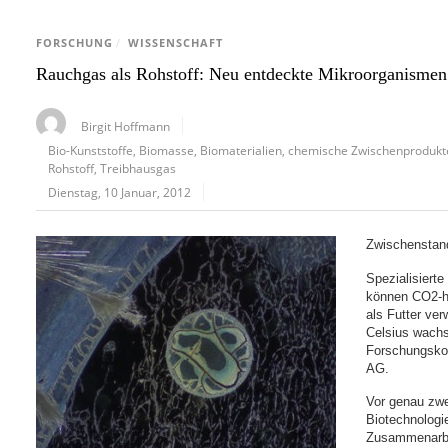
FORSCHUNG
/
WISSENSCHAFT
Rauchgas als Rohstoff: Neu entdeckte Mikroorganismen
Birgit Hoffmann
Bio-Kunststoffe
,
Biomasse
,
Biomaterialien
,
chemische Zwischenprodukt
Rohstoff
,
Treibhausgas
Dienstag, 10 Januar, 2012
Zwischenstan
Spezialisiert
können CO2-ha
als Futter ve
Celsius wachs
Forschungsko
AG.
Vor genau zwe
Biotechnologi
Zusammenarbei