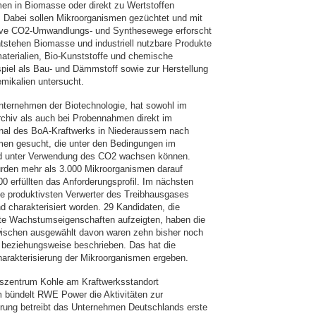
en in Biomasse oder direkt zu Wertstoffen
Dabei sollen Mikroorganismen gezüchtet und mit
tive CO2-Umwandlungs- und Synthesewege erforscht
tstehen Biomasse und industriell nutzbare Produkte
aterialien, Bio-Kunststoffe und chemische
iel als Bau- und Dämmstoff sowie zur Herstellung
mikalien untersucht.
nternehmen der Biotechnologie, hat sowohl im
chiv als auch bei Probennahmen direkt im
al des BoA-Kraftwerks in Niederaussem nach
men gesucht, die unter den Bedingungen im
 unter Verwendung des CO2 wachsen können.
rden mehr als 3.000 Mikroorganismen darauf
000 erfüllten das Anforderungsprofil. Im nächsten
die produktivsten Verwerter des Treibhausgases
und charakterisiert worden. 29 Kandidaten, die
te Wachstumseigenschaften aufzeigten, haben die
wischen ausgewählt davon waren zehn bisher noch
 beziehungsweise beschrieben. Das hat die
arakterisierung der Mikroorganismen ergeben.
nszentrum Kohle am Kraftwerksstandort
 bündelt RWE Power die Aktivitäten zur
rung betreibt das Unternehmen Deutschlands erste