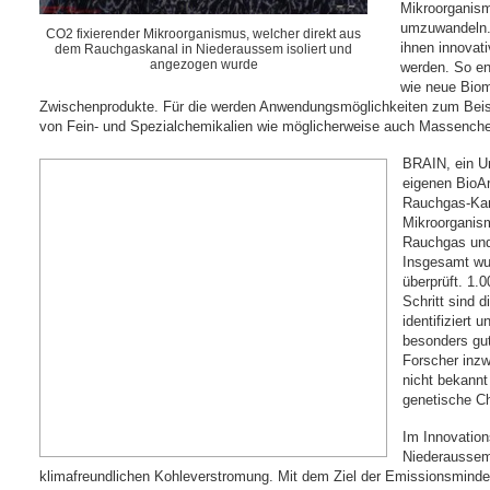
Mikroorganism
umzuwandeln. 
CO2 fixierender Mikroorganismus, welcher direkt aus
ihnen innova
dem Rauchgaskanal in Niederaussem isoliert und
angezogen wurde
werden. So en
wie neue Biom
Zwischenprodukte. Für die werden Anwendungsmöglichkeiten zum Beisp
von Fein- und Spezialchemikalien wie möglicherweise auch Massenche
BRAIN, ein U
eigenen BioAr
Rauchgas-Kan
Mikroorganis
Rauchgas und
Insgesamt wu
überprüft. 1.
Schritt sind 
identifiziert 
besonders gu
Forscher inz
nicht bekannt
genetische Ch
Im Innovatio
Niederaussem
klimafreundlichen Kohleverstromung. Mit dem Ziel der Emissionsminde