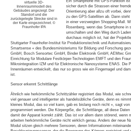
Ein Smartphone mit GPS-Funktion ist e
virtuelle 3D-
sicher durch die Strassen einer fremd
Innenraummodell des
Gebäudes angezeigt. Der
Orientierung aber allzu oft vorbei, de
Standort und die
zu den GPS-Satelliten ab. Dann steht
zurückgelegte Strecke sind in
in einer verzweigten Shopping-Mall. Wi
der Karte eingezeichnet. ©
Rosenberg, wenn das Smartphone in s
Fraunhofer IPA
umschalten und den Weg durch Laden
durchaus möglich ist, hat der Projekt
Stuttgarter Fraunhofer-Institut für Produktionstechnik und Automatisie
Smartsense « des Bundesministeriums für Bildung und Forschung gez
GmbH, Bosch Sensortec GmbH, Binder Elektronik GmbH, AEMtec Gmb
Einrichtung für Modulare Festkörper-Technologien EMFT und den Fraunho
Mikrointegraition IZM und für Elektronische Nanosysteme ENAS. Die Pa
Innenräumen entwickelt, das nur so gross wie ein Fingernagel und dami
ist.
Sensor erkennt Schrittlänge
Ähnlich wie herkömmliche Schrittzähler registriert das Modul, wie schne
viel genauer und intelligenter als handelsübliche Geräte, denn es nim
kleines Modul, das so viel kann, gab es bislang noch nicht «, sagt v
programmiert werden. Die Körpergrße, die Schrittlänge, all diese Date
damit der Apparat korrekt zählt. Das ist vor allem dann störend, wen
arbeiten herkömmliche Geräte nicht wirklich genau. Anders der neue Na
Modul sitzen gleich mehrere Sensoren, deren Informationen miteinande
Beschleunigungssensor, der die Bewegung des Körpers registriert und 