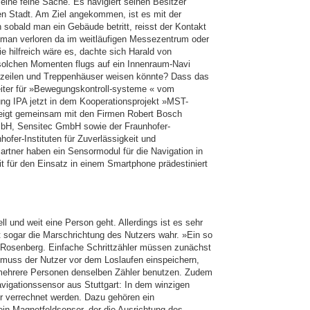
ine feine Sache. Es navigiert seinen Besitzer
en Stadt. Am Ziel angekommen, ist es mit der
nn sobald man ein Gebäude betritt, reisst der Kontakt
 man verloren da im weitläufigen Messezentrum oder
e hilfreich wäre es, dachte sich Harald von
olchen Momenten flugs auf ein Innenraum-Navi
zeilen und Treppenhäuser weisen könnte? Dass das
leiter für »Bewegungskontroll-systeme « vom
rung IPA jetzt in dem Kooperationsprojekt »MST-
eigt gemeinsam mit den Firmen Robert Bosch
H, Sensitec GmbH sowie der Fraunhofer-
fer-Instituten für Zuverlässigkeit und
rtner haben ein Sensormodul für die Navigation in
t für den Einsatz in einem Smartphone prädestiniert
ll und weit eine Person geht. Allerdings ist es sehr
mt sogar die Marschrichtung des Nutzers wahr. »Ein so
on Rosenberg. Einfache Schrittzähler müssen zunächst
n muss der Nutzer vor dem Loslaufen einspeichern,
n mehrere Personen denselben Zähler benutzen. Zudem
vigationssensor aus Stuttgart: In dem winzigen
r verrechnet werden. Dazu gehören ein
ein Magnetfeldsensor, der die Ausrichtung des