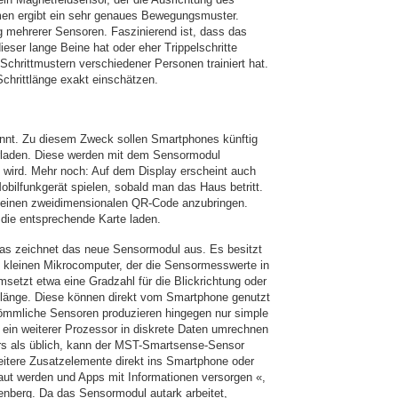
en ergibt ein sehr genaues Bewegungsmuster.
g mehrerer Sensoren. Faszinierend ist, dass das
ser lange Beine hat oder eher Trippelschritte
Schrittmustern verschiedener Personen trainiert hat.
 Schrittlänge exakt einschätzen.
ennt. Zu diesem Zweck sollen Smartphones künftig
rladen. Diese werden mit dem Sensormodul
 wird. Mehr noch: Auf dem Display erscheint auch
bilfunkgerät spielen, sobald man das Haus betritt.
 einen zweidimensionalen QR-Code anzubringen.
die entsprechende Karte laden.
as zeichnet das neue Sensormodul aus. Es besitzt
 kleinen Mikrocomputer, der die Sensormesswerte in
msetzt etwa eine Gradzahl für die Blickrichtung oder
nlänge. Diese können direkt vom Smartphone genutzt
ömmliche Sensoren produzieren hingegen nur simple
 ein weiterer Prozessor in diskrete Daten umrechnen
s als üblich, kann der MST-Smartsense-Sensor
itere Zusatzelemente direkt ins Smartphone oder
aut werden und Apps mit Informationen versorgen «,
nberg. Da das Sensormodul autark arbeitet,