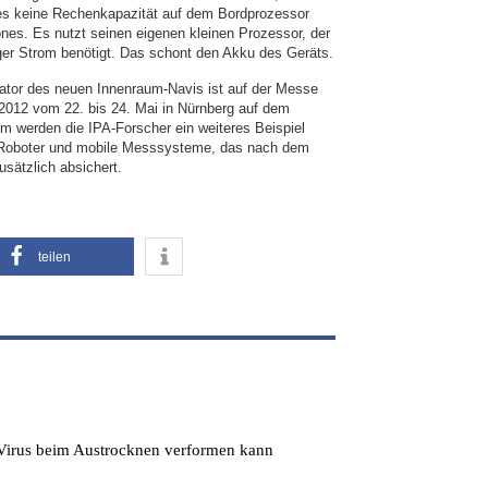
es keine Rechenkapazität auf dem Bordprozessor
es. Es nutzt seinen eigenen kleinen Prozessor, der
ger Strom benötigt. Das schont den Akku des Geräts.
ator des neuen Innenraum-Navis ist auf der Messe
2012 vom 22. bis 24. Mai in Nürnberg auf dem
m werden die IPA-Forscher ein weiteres Beispiel
ür Roboter und mobile Messsysteme, das nach dem
sätzlich absichert.
teilen
s Virus beim Austrocknen verformen kann