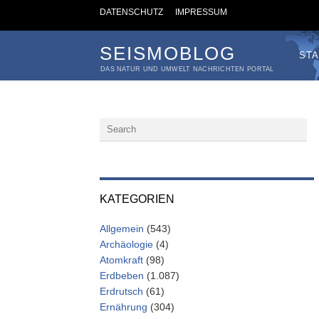
DATENSCHUTZ
IMPRESSUM
SEISMOBLOG
STA
DAS NATUR UND UMWELT NACHRICHTEN PORTAL
KATEGORIEN
Allgemein
(543)
Archäologie
(4)
Atomkraft
(98)
Erdbeben
(1.087)
Erdrutsch
(61)
Ernährung
(304)