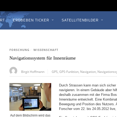
RT
ERDBEBEN TICKER
SATELLITENBILDER
FORSCHUNG
/
WISSENSCHAFT
Navigationssystem für Innenräume
Birgit Hoffmann
GPS
,
GPS-Funktion
,
Navigation
,
Navigations
Durch Strassen kann man sich siche
navigieren. In einem Gebäude aber hilf
deshalb zusammen mit der Firma Bosc
Innenräume entwickelt. Eine Kombinat
Bewegung und Position des Nutzers. 
Forscher vom 22. bis 24.05.2012 live,
Auf dem Bildschirm wird das