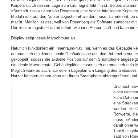
Körpers durch dessen Lage zum Erdmagnetfeld misst. Beides zusamm
»Sensorfusion « nennt von Rosenberg eine solche intelligente Kopplun
Modul nicht auf den Nutzer abgestimmt werden muss. Es erkennt, ob die
macht. Möglich ist das, weil von Rosenberg die Software zunächst mit 
Der Sensor registriert damit sofort, wie eine Person läuft und kann die
Display zeigt ideale Marschroute an
Natürlich funktioniert ein Innenraum-Navi nur, wenn es das Gebäude k
automatisch dreidimensionale Gebäudepläne aus dem Internet herunte
gekoppelt, sodass die aktuelle Position auf dem Smartphone angezeigt
die ideale Marschroute. Gebäudepläne liessen sich automatisch aufs Mo
Möglich wäre es auch, auf einem Lageplan am Eingang des Gebäudes
Nutzer könnten diesen dann mit ihrem Smartphone abfotografieren und 
Und noch etw
einen eigenen
klare Daten u
eine Strecke
werden. Herk
Rohwerte, die
muss. »Ander
damit ohne we
Tablet eingeb
sagt von Rose