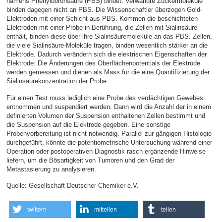
namens Phenylboronsäure (PBS) bindet. Verwandte Zuckermoleküle
binden dagegen nicht an PBS. Die Wissenschaftler überzogen Gold-
Elektroden mit einer Schicht aus PBS. Kommen die beschichteten
Elektroden mit einer Probe in Berührung, die Zellen mit Sialinsäure
enthält, binden diese über ihre Sialinsäuremoleküle an das PBS. Zellen,
die viele Sialinsäure-Moleküle tragen, binden wesentlich stärker an die
Elektrode. Dadurch verändern sich die elektrischen Eigenschaften der
Elektrode: Die Änderungen des Oberflächenpotentials der Elektrode
werden gemessen und dienen als Mass für die eine Quantifizierung der
Sialinsäurekonzentration der Probe.
Für einen Test muss lediglich eine Probe des verdächtigen Gewebes
entnommen und suspendiert werden. Dann wird die Anzahl der in einem
definierten Volumen der Suspension enthaltenen Zellen bestimmt und
die Suspension auf die Elektrode gegeben. Eine sonstige
Probenvorbereitung ist nicht notwendig. Parallel zur gängigen Histologie
durchgeführt, könnte die potentiometrische Untersuchung während einer
Operation oder postoperativen Diagnostik rasch ergänzende Hinweise
liefern, um die Bösartigkeit von Tumoren und den Grad der
Metastasierung zu analysieren.
Quelle: Gesellschaft Deutscher Chemiker e.V.
twittern
mitteilen
teilen