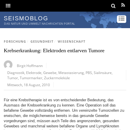
SEISMOBLOG
DAS NATUR UND UMWELT NACHRICHTEN PORTAL
FORSCHUNG
/
GESUNDHEIT
/
WISSENSCHAFT
Krebserkrankung: Elektroden entlarven Tumore
Birgit Hoffmann
Diagnostik
,
Elektrode
,
Gewebe
,
Metastasierung
,
PBS
,
Sialinsäure
,
Tumor
,
Tumormarker
,
Zuckermoleküle
Mittwoch, 18 August, 2010
Für eine Krebstherapie ist es von entscheidender Bedeutung, das
Ausmass der Krebserkrankung zu kennen. Eine Operation soll das
befallene Gewebe vollständig entfernen. Um vereinzelte Tumorzellen zu
erwischen, die möglicherweise bereits in das gesunde Gewebe
vorgedrungen sind, müssen auch Teile des angrenzenden, gesunden
Gewebes und manchmal weitere befallene Organe und Lymphknoten