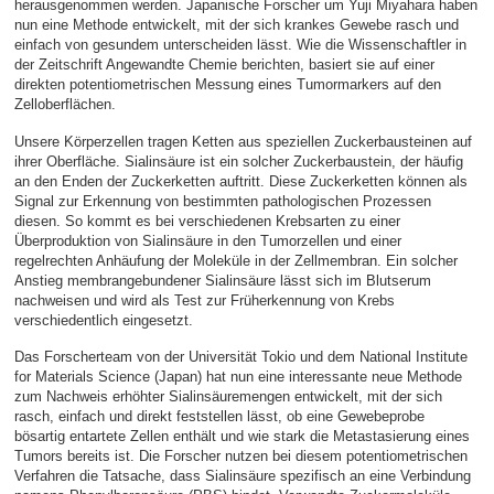
herausgenommen werden. Japanische Forscher um Yuji Miyahara haben
nun eine Methode entwickelt, mit der sich krankes Gewebe rasch und
einfach von gesundem unterscheiden lässt. Wie die Wissenschaftler in
der Zeitschrift Angewandte Chemie berichten, basiert sie auf einer
direkten potentiometrischen Messung eines Tumormarkers auf den
Zelloberflächen.
Unsere Körperzellen tragen Ketten aus speziellen Zuckerbausteinen auf
ihrer Oberfläche. Sialinsäure ist ein solcher Zuckerbaustein, der häufig
an den Enden der Zuckerketten auftritt. Diese Zuckerketten können als
Signal zur Erkennung von bestimmten pathologischen Prozessen
diesen. So kommt es bei verschiedenen Krebsarten zu einer
Überproduktion von Sialinsäure in den Tumorzellen und einer
regelrechten Anhäufung der Moleküle in der Zellmembran. Ein solcher
Anstieg membrangebundener Sialinsäure lässt sich im Blutserum
nachweisen und wird als Test zur Früherkennung von Krebs
verschiedentlich eingesetzt.
Das Forscherteam von der Universität Tokio und dem National Institute
for Materials Science (Japan) hat nun eine interessante neue Methode
zum Nachweis erhöhter Sialinsäuremengen entwickelt, mit der sich
rasch, einfach und direkt feststellen lässt, ob eine Gewebeprobe
bösartig entartete Zellen enthält und wie stark die Metastasierung eines
Tumors bereits ist. Die Forscher nutzen bei diesem potentiometrischen
Verfahren die Tatsache, dass Sialinsäure spezifisch an eine Verbindung