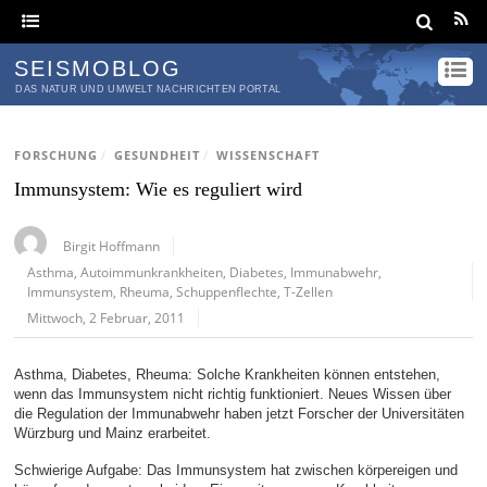
SEISMOBLOG
DAS NATUR UND UMWELT NACHRICHTEN PORTAL
FORSCHUNG
/
GESUNDHEIT
/
WISSENSCHAFT
Immunsystem: Wie es reguliert wird
Birgit Hoffmann
Asthma
,
Autoimmunkrankheiten
,
Diabetes
,
Immunabwehr
,
Immunsystem
,
Rheuma
,
Schuppenflechte
,
T-Zellen
Mittwoch, 2 Februar, 2011
Asthma, Diabetes, Rheuma: Solche Krankheiten können entstehen,
wenn das Immunsystem nicht richtig funktioniert. Neues Wissen über
die Regulation der Immunabwehr haben jetzt Forscher der Universitäten
Würzburg und Mainz erarbeitet.
Schwierige Aufgabe: Das Immunsystem hat zwischen körpereigen und