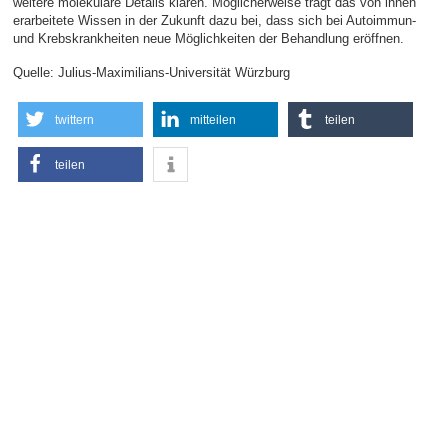
weitere molekulare Details klären. Möglicherweise trägt das von ihnen
erarbeitete Wissen in der Zukunft dazu bei, dass sich bei Autoimmun-
und Krebskrankheiten neue Möglichkeiten der Behandlung eröffnen.
Quelle: Julius-Maximilians-Universität Würzburg
twittern
mitteilen
teilen
teilen