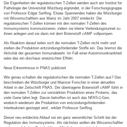
Die Eigenheiten der regulatorischen T-Zellen werden auch am Institut für
Pathologie der Universität Würzburg ergründet, in der Forschungsgruppe
von Professor Edgar Serfling. Etwas Spannendes haben die Würzburger
mit Wissenschaftlern aus Mainz im Jahr 2007 entdeckt: Die
regulatorischen T-Zellen können mit den normalen T-Zellen des
Immunsystems kommunizieren, indem sie kleine Verbindungstunnel zu
ihnen anlegen und sie dann mit dem Botenstoff cAMP vollpumpen.
Als Reaktion darauf teilen sich die normalen T-Zellen nicht mehr und
stellen die Produktion entzündungsfördernder Stoffe ein. Das bremst die
Aktivität der gesamten Immunabwehr. Im Fall einer Autoimmunkrankheit
wäre das ein durchaus erwünschter Effekt.
Neue Erkenntnisse in PNAS publiziert
Wie genau schalten die regulatorischen die normalen T-Zellen aus? Das
beschreiben die Würzburger und Mainzer Forscher in einer aktuellen
Arbeit in der Zeitschrift PNAS. Der übertragene Botenstoff cAMP führt in
den normalen T-Zellen zur verstärkten Produktion eines Proteins, das
viele Gene lahm legt. Davon betroffen ist auch das NFATc1-Gen,
wodurch wiederum die Produktion von entzündungsfördernden
Interleukinen gestoppt wird , erklärt Professor Serfling.
Dieser neu entdeckte Ablauf sei ein ganz wesentlicher Schritt bei der
Regulation des Immunsystems. Als nächstes wollen die Wissenschaftler