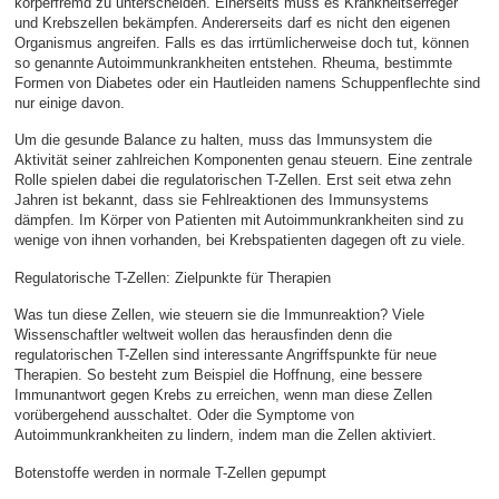
körperfremd zu unterscheiden. Einerseits muss es Krankheitserreger
und Krebszellen bekämpfen. Andererseits darf es nicht den eigenen
Organismus angreifen. Falls es das irrtümlicherweise doch tut, können
so genannte Autoimmunkrankheiten entstehen. Rheuma, bestimmte
Formen von Diabetes oder ein Hautleiden namens Schuppenflechte sind
nur einige davon.
Um die gesunde Balance zu halten, muss das Immunsystem die
Aktivität seiner zahlreichen Komponenten genau steuern. Eine zentrale
Rolle spielen dabei die regulatorischen T-Zellen. Erst seit etwa zehn
Jahren ist bekannt, dass sie Fehlreaktionen des Immunsystems
dämpfen. Im Körper von Patienten mit Autoimmunkrankheiten sind zu
wenige von ihnen vorhanden, bei Krebspatienten dagegen oft zu viele.
Regulatorische T-Zellen: Zielpunkte für Therapien
Was tun diese Zellen, wie steuern sie die Immunreaktion? Viele
Wissenschaftler weltweit wollen das herausfinden denn die
regulatorischen T-Zellen sind interessante Angriffspunkte für neue
Therapien. So besteht zum Beispiel die Hoffnung, eine bessere
Immunantwort gegen Krebs zu erreichen, wenn man diese Zellen
vorübergehend ausschaltet. Oder die Symptome von
Autoimmunkrankheiten zu lindern, indem man die Zellen aktiviert.
Botenstoffe werden in normale T-Zellen gepumpt