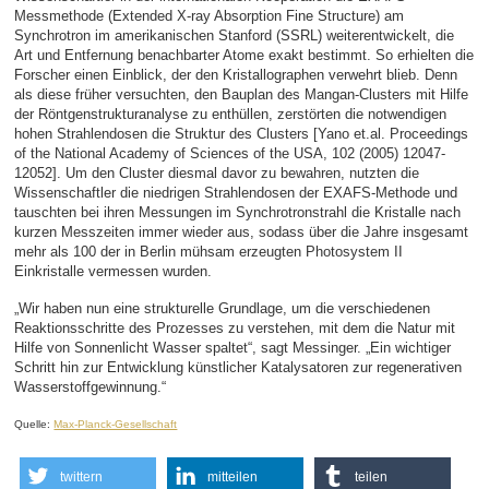
Messmethode (Extended X-ray Absorption Fine Structure) am
Synchrotron im amerikanischen Stanford (SSRL) weiterentwickelt, die
Art und Entfernung benachbarter Atome exakt bestimmt. So erhielten die
Forscher einen Einblick, der den Kristallographen verwehrt blieb. Denn
als diese früher versuchten, den Bauplan des Mangan-Clusters mit Hilfe
der Röntgenstrukturanalyse zu enthüllen, zerstörten die notwendigen
hohen Strahlendosen die Struktur des Clusters [Yano et.al. Proceedings
of the National Academy of Sciences of the USA, 102 (2005) 12047-
12052]. Um den Cluster diesmal davor zu bewahren, nutzten die
Wissenschaftler die niedrigen Strahlendosen der EXAFS-Methode und
tauschten bei ihren Messungen im Synchrotronstrahl die Kristalle nach
kurzen Messzeiten immer wieder aus, sodass über die Jahre insgesamt
mehr als 100 der in Berlin mühsam erzeugten Photosystem II
Einkristalle vermessen wurden.
„Wir haben nun eine strukturelle Grundlage, um die verschiedenen
Reaktionsschritte des Prozesses zu verstehen, mit dem die Natur mit
Hilfe von Sonnenlicht Wasser spaltet“, sagt Messinger. „Ein wichtiger
Schritt hin zur Entwicklung künstlicher Katalysatoren zur regenerativen
Wasserstoffgewinnung.“
Quelle:
Max-Planck-Gesellschaft
twittern
mitteilen
teilen