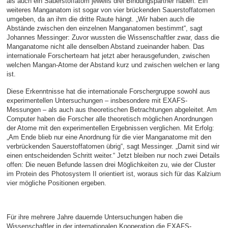
als auch ein Sauerstoffatom jeweils drei Bindungspartner haben. Ein
weiteres Manganatom ist sogar von vier brückenden Sauerstoffatomen
umgeben, da an ihm die dritte Raute hängt. „Wir haben auch die
Abstände zwischen den einzelnen Manganatomen bestimmt“, sagt
Johannes Messinger: Zuvor wussten die Wissenschaftler zwar, dass die
Manganatome nicht alle denselben Abstand zueinander haben. Das
internationale Forscherteam hat jetzt aber herausgefunden, zwischen
welchen Mangan-Atome der Abstand kurz und zwischen welchen er lang
ist.
Diese Erkenntnisse hat die internationale Forschergruppe sowohl aus
experimentellen Untersuchungen – insbesondere mit EXAFS-
Messungen – als auch aus theoretischen Betrachtungen abgeleitet. Am
Computer haben die Forscher alle theoretisch möglichen Anordnungen
der Atome mit den experimentellen Ergebnissen verglichen. Mit Erfolg:
„Am Ende blieb nur eine Anordnung für die vier Manganatome mit den
verbrückenden Sauerstoffatomen übrig“, sagt Messinger. „Damit sind wir
einen entscheidenden Schritt weiter.“ Jetzt bleiben nur noch zwei Details
offen: Die neuen Befunde lassen drei Möglichkeiten zu, wie der Cluster
im Protein des Photosystem II orientiert ist, woraus sich für das Kalzium
vier mögliche Positionen ergeben.
Für ihre mehrere Jahre dauernde Untersuchungen haben die
Wissenschaftler in der internationalen Kooperation die EXAFS-