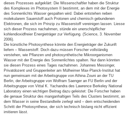
dieses Prozesses aufgeklärt: Die Wissenschaftler haben die Struktur
des Komplexes im Photosystem II bestimmt, an dem mit der Energie
des Sonnenlichts Wasser gespalten wird. Dabei entstehen neben
molekularem Sauerstoff auch Protonen und chemisch gebundenen
Elektronen, die sich im Prinzip zu Wasserstoff vereinigen lassen. Liesse
sich dieser Prozess nachahmen, stünde ein unerschöpflicher
kohlendioxidfreier Energieträger zur Verfügung. (Science, 3. November
2006).
Die künstliche Photosynthese könnte den Energieträger der Zukunft
liefern – Wasserstoff. Doch dazu müssen Forscher vollständig
verstehen, wie Pflanzen und photosynthetische Mikroorganismen
Wasser mit der Energie des Sonnenlichtes spalten. Nur dann könnten
sie diesen Prozess eines Tages nachahmen. Johannes Messinger,
Privatdozent und Gruppenleiter am Mülheimer Max-Planck-Institut hat
nun gemeinsam mit der Arbeitsgruppe von Athina Zouni an der TU
Berlin, der Arbeitsgruppe von Wolfram Saenger an FU Berlin und der
Arbeitsgruppe von Vittal K. Yachandra des Lawrence Berkeley National
Laboratory einen wichtigen Beitrag dazu geleistet: Die Forscher haben
die genaue Struktur des manganhaltigen Teils des Clusters bestimmt, an
dem Wasser in seine Bestandteile zerlegt wird – dem entscheidenden
Schritt der Photosynthese, der sich technisch bislang nicht effizient
imitieren lässt.