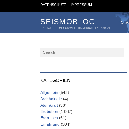
DATENSCHUTZ
IMPRESSUM
SEISMOBLOG
STA
DAS NATUR UND UMWELT NACHRICHTEN PORTAL
KATEGORIEN
Allgemein
(543)
Archäologie
(4)
Atomkraft
(98)
Erdbeben
(1.087)
Erdrutsch
(61)
Ernährung
(304)