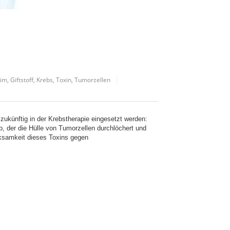
im
,
Giftstoff
,
Krebs
,
Toxin
,
Tumorzellen
zukünftig in der Krebstherapie eingesetzt werden:
ab, der die Hülle von Tumorzellen durchlöchert und
irksamkeit dieses Toxins gegen