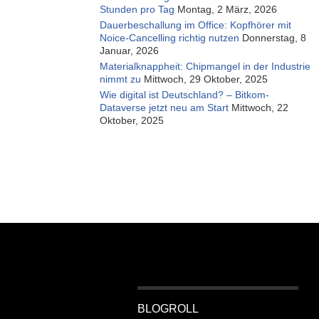
Stunden pro Tag
Montag, 2 März, 2026
Dauerbeschallung im Office: Kopfhörer mit
Noice-Cancelling richtig nutzen
Donnerstag, 8
Januar, 2026
Materialknappheit: Chipmangel in der Industrie
nimmt zu
Mittwoch, 29 Oktober, 2025
Wie digital ist Deutschland? – Bitkom-
Dataverse jetzt neu am Start
Mittwoch, 22
Oktober, 2025
BLOGROLL