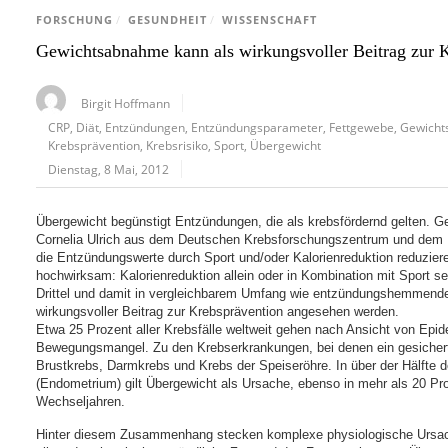
FORSCHUNG
/
GESUNDHEIT
/
WISSENSCHAFT
Gewichtsabnahme kann als wirkungsvoller Beitrag zur 
Birgit Hoffmann
CRP
,
Diät
,
Entzündungen
,
Entzündungsparameter
,
Fettgewebe
,
Gewich
Krebsprävention
,
Krebsrisiko
,
Sport
,
Übergewicht
Dienstag, 8 Mai, 2012
Übergewicht begünstigt Entzündungen, die als krebsfördernd gelten. 
Cornelia Ulrich aus dem Deutschen Krebsforschungszentrum und dem N
die Entzündungswerte durch Sport und/oder Kalorienreduktion reduzier
hochwirksam: Kalorienreduktion allein oder in Kombination mit Sport 
Drittel und damit in vergleichbarem Umfang wie entzündungshemmen
wirkungsvoller Beitrag zur Krebsprävention angesehen werden.
Etwa 25 Prozent aller Krebsfälle weltweit gehen nach Ansicht von Epi
Bewegungsmangel. Zu den Krebserkrankungen, bei denen ein gesicher
Brustkrebs, Darmkrebs und Krebs der Speiseröhre. In über der Hälfte 
(Endometrium) gilt Übergewicht als Ursache, ebenso in mehr als 20 Pr
Wechseljahren.
Hinter diesem Zusammenhang stecken komplexe physiologische Ursach