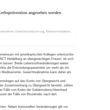
Krebsprävention angesehen werden
tsabnahme
,
Gewichtsreduzierung
,
Kalorienreduktion
,
Gemeinsam mit amerikanischen Kollegen untersuchte
CT Heidelberg an übergewichtigen Frauen, ob sich
en lassen. Beide Lebensstilveränderungen waren
senkte die Entzündungsparameter um mehr als ein
de Medikamente. Gewichtsabnahme kann daher als
demiologen auf das Konto von Übergewicht und
ter Zusammenhang zu Übergewicht besteht, zählen
der Fälle von Krebs der Gebärmutterschleimhaut
ozent der Fälle von Brustkrebs nach den
en. Neben hormonellen Veränderungen gilt vor