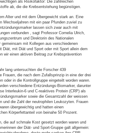
ichtigen als Risikofaktor: Die zahlreichen
offe ab, die die Krebsentstehung begünstigen.
dem Alter und mit dem Übergewicht stark an. Eine
n Wechseljahren mit ein paar Pfunden zuviel zu
 Entzündungsmarker lassen sich zwar auch mit
ngen verbunden , sagt Professor Cornelia Ulrich,
hungszentrum und Direktorin des Nationalen
er gemeinsam mit Kollegen aus verschiedenen
Diät, mit Diät und Sport oder mit Sport allein dem
 wir einen aktiven Beitrag zur Krebsprävention
hr lang untersuchten die Forscher 439
e Frauen, die nach dem Zufallsprinzip in eine der drei
n oder in die Kontrollgruppe eingeteilt worden waren.
den verschiedene Entzündungs-Biomarker, darunter
sse Interleukin-6 und C-reaktives Protein (CRP) als
tzündungsmarker sowie die Gesamtzahl der weissen
n und die Zahl der neutrophilen Leukozyten. Frauen
 waren übergewichtig und hatten einen
ichen Körperfettanteil von beinahe 50 Prozent.
n, die auf schmale Kost gesetzt worden waren und
ehmerinnen der Diät- und Sport-Gruppe galt allgemein:
 Gewichtsabnahme, desto mehr sanken ihre CRP-