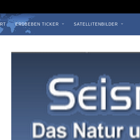
RT
ERDBEBEN TICKER
SATELLITENBILDER