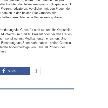
ittel konnten die Teilnehmerinnen ihr Körpergewicht
Prozent reduzieren. Verglichen mit den Frauen der
e sanken in den beiden Diät-Gruppen alle
 hatten, erreichten eine Verbesserung dieser
änderung viel Gutes für sich tun und ihr Krebsrisiko
 CRP-Werte um rund 40 Prozent oder bei den Frauen,
sich sonst nur mit Medikamenten erreichen. Und
rnährung und Sport nicht haben , erklärt Cornelia
oderate Abnehmerfolge von 5 bis 10 Prozent des
rken.
teilen