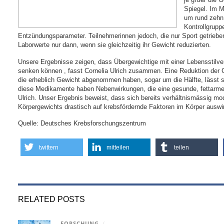
Spiegel. Im M
um rund zehn 
Kontrollgrupp
Entzündungsparameter. Teilnehmerinnen jedoch, die nur Sport getrieben
Laborwerte nur dann, wenn sie gleichzeitig ihr Gewicht reduzierten.
Unsere Ergebnisse zeigen, dass Übergewichtige mit einer Lebensstilver
senken können , fasst Cornelia Ulrich zusammen. Eine Reduktion der
die erheblich Gewicht abgenommen haben, sogar um die Hälfte, lässt 
diese Medikamente haben Nebenwirkungen, die eine gesunde, fettarme E
Ulrich. Unser Ergebnis beweist, dass sich bereits verhältnismässig m
Körpergewichts drastisch auf krebsfördernde Faktoren im Körper auswi
Quelle: Deutsches Krebsforschungszentrum
twittern
mitteilen
teilen
RELATED POSTS
FORSCHUNG
/