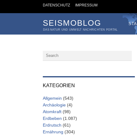
DATENSCHUTZ
IMPRESSUM
SEISMOBLOG
STA
DAS NATUR UND UMWELT NACHRICHTEN PORTAL
KATEGORIEN
Allgemein
(543)
Archäologie
(4)
Atomkraft
(98)
Erdbeben
(1.087)
Erdrutsch
(61)
Ernährung
(304)