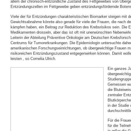
allem der chronisch-entzündliche Zustand des Fettgewebes von Übergew
Entzündungszellen im Fettgewebe geben entzündungsfördernde Botenst
Viele der für Entzündungen charakteristischen Biomarker steigen mit 
Gewichtsabnahme könnte also gerade für viele der Frauen, die nach de
kämpfen haben, ein Beitrag zur Reduktion des Krebsrisikos sein. Die
Medikamenten drosseln, aber das ist oft mit unerwünschten Nebenwirku
Leiterin der Abteilung Präventive Onkologie am Deutschen Krebsforsc
Centrums für Tumorerkrankungen. Die Epidemiologin untersuchte dah
amerikanischen Forschungseinrichtungen, ob übergewichtige Frauen mit 
risikoreichen Entzündungszustand entgegenwirken können. Damit wollen
leisten , so Cornelia Ulrich.
Ein ganzes Ja
übergewichtig
Studiengruppe
Gemessen wur
die Bluteiwei
zentraler En
Blutkörperche
in der Studie
durchschnittl
Für die Fraue
für die Teiln
je grßer die