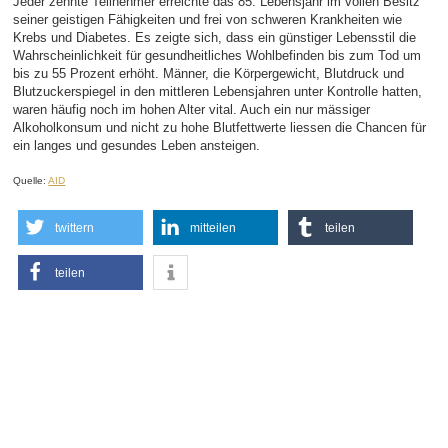
Jeder zehnte Teilnehmer erreichte das 85. Lebensjahr im vollen Besitz
seiner geistigen Fähigkeiten und frei von schweren Krankheiten wie
Krebs und Diabetes. Es zeigte sich, dass ein günstiger Lebensstil die
Wahrscheinlichkeit für gesundheitliches Wohlbefinden bis zum Tod um
bis zu 55 Prozent erhöht. Männer, die Körpergewicht, Blutdruck und
Blutzuckerspiegel in den mittleren Lebensjahren unter Kontrolle hatten,
waren häufig noch im hohen Alter vital. Auch ein nur mässiger
Alkoholkonsum und nicht zu hohe Blutfettwerte liessen die Chancen für
ein langes und gesundes Leben ansteigen.
Quelle:
AID
twittern
mitteilen
teilen
teilen