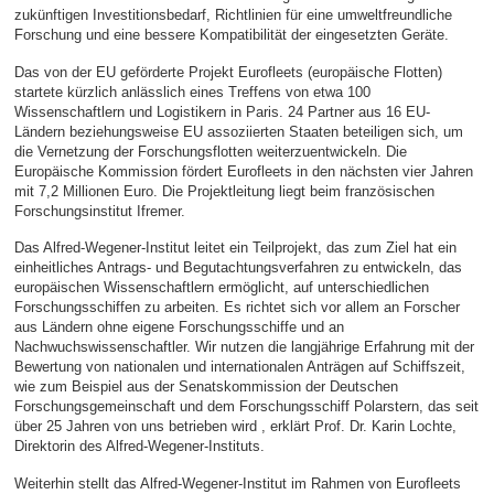
zukünftigen Investitionsbedarf, Richtlinien für eine umweltfreundliche
Forschung und eine bessere Kompatibilität der eingesetzten Geräte.
Das von der EU geförderte Projekt Eurofleets (europäische Flotten)
startete kürzlich anlässlich eines Treffens von etwa 100
Wissenschaftlern und Logistikern in Paris. 24 Partner aus 16 EU-
Ländern beziehungsweise EU assoziierten Staaten beteiligen sich, um
die Vernetzung der Forschungsflotten weiterzuentwickeln. Die
Europäische Kommission fördert Eurofleets in den nächsten vier Jahren
mit 7,2 Millionen Euro. Die Projektleitung liegt beim französischen
Forschungsinstitut Ifremer.
Das Alfred-Wegener-Institut leitet ein Teilprojekt, das zum Ziel hat ein
einheitliches Antrags- und Begutachtungsverfahren zu entwickeln, das
europäischen Wissenschaftlern ermöglicht, auf unterschiedlichen
Forschungsschiffen zu arbeiten. Es richtet sich vor allem an Forscher
aus Ländern ohne eigene Forschungsschiffe und an
Nachwuchswissenschaftler. Wir nutzen die langjährige Erfahrung mit der
Bewertung von nationalen und internationalen Anträgen auf Schiffszeit,
wie zum Beispiel aus der Senatskommission der Deutschen
Forschungsgemeinschaft und dem Forschungsschiff Polarstern, das seit
über 25 Jahren von uns betrieben wird , erklärt Prof. Dr. Karin Lochte,
Direktorin des Alfred-Wegener-Instituts.
Weiterhin stellt das Alfred-Wegener-Institut im Rahmen von Eurofleets