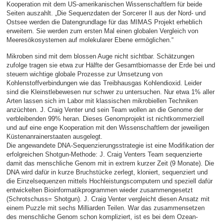
Kooperation mit dem US-amerikanischen Wissenschaftlern für beide
Seiten auszahlt. „Die Sequenzdaten der Sorcerer II aus der Nord- und
Ostsee werden die Datengrundlage für das MIMAS Projekt erheblich
erweitern. Sie werden zum ersten Mal einen globalen Vergleich von
Meeresökosystemen auf molekularer Ebene ermöglichen.“
Mikroben sind mit dem blossen Auge nicht sichtbar. Schätzungen
zufolge tragen sie etwa zur Hälfte der Gesamtbiomasse der Erde bei und
steuern wichtige globale Prozesse zur Umsetzung von
Kohlenstoffverbindungen wie das Treibhausgas Kohlendioxid. Leider
sind die Kleinstlebewesen nur schwer zu untersuchen. Nur etwa 1% aller
Arten lassen sich im Labor mit klassischen mikrobiellen Techniken
anzüchten. J. Craig Venter und sein Team wollen an die Genome der
verbleibenden 99% heran. Dieses Genomprojekt ist nichtkommerziell
und auf eine enge Kooperation mit den Wissenschaftlern der jeweiligen
Küstenanrainerstaaten ausgelegt.
Die angewandete DNA-Sequenzierungsstrategie ist eine Modifikation der
erfolgreichen Shotgun-Methode: J. Craig Venters Team sequenzierte
damit das menschliche Genom mit in extrem kurzer Zeit (9 Monate). Die
DNA wird dafür in kurze Bruchstücke zerlegt, kloniert, sequenziert und
die Einzelsequenzen mittels Hochleistungscomputern und speziell dafür
entwickelten Bioinformatikprogrammen wieder zusammengesetzt
(Schrotschuss= Shotgun). J. Craig Venter vergleicht diesen Ansatz mit
einem Puzzle mit sechs Milliarden Teilen. War das zusammensetzen
des menschliche Genom schon kompliziert, ist es bei dem Ozean-