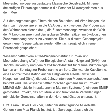
Meerestechnologie ausgestattete klassische Segelyacht. Mit einer
dreistufigen Filteranlage sammeln die Forscher Mikroorganismen aus
dem Meer.
Auf den engmaschigen Filtern bleiben Bakterien und Viren hängen, die
dann zum Sequenzieren in die USA geschickt werden. Die Proben aus
den Weltmeeren dienen dazu, die Zusammenhänge zwischen der Welt
der Mikroorganismen und den globalen Stoffumsätzen im ökologischen
Zusammenhang besser zu verstehen. Die aus diesem Genomprojekt
gewonnenen Sequenzdaten werden öffentlich zugänglich in einer
Datenbank gespeichert.
Wissenschaftler vom Alfred-Wegener-Institut für Polar- und
Meeresforschung (AWI), der Biologischen Anstalt Helgoland (BAH), der
Jacobs University und dem Max-Planck-Institut für Marine Mikrobiologie
kamen am Sonntag zur Probennahme an Bord. Ziel war die Kabeltonne,
eine Langzeitmessstation auf der Helgoländer Reede (zwischen
Hauptinsel und Düne), die seit Jahrzehnten von Meereswissenschaftlern
beprobt wird. Die Wissenschaftler forschen gemeinsam im Projekt
MIMAS (Mikrobielle Interaktionen in Marinen Systemen), ein vom BMBF
gefördertes Projekt, das strukturelle und funktionelle Veränderungen
mikrobieller Gemeinschaften in der Nord- und Ostsee untersucht.
Prof. Frank Oliver Glöckner, Leiter der Arbeitsgruppe Mikrobielle
Genomik am Max-Planck-Institut, ist überzeugt, dass sich die