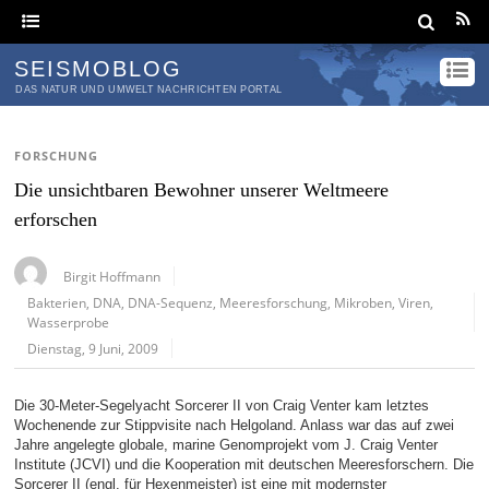
SEISMOBLOG
DAS NATUR UND UMWELT NACHRICHTEN PORTAL
FORSCHUNG
Die unsichtbaren Bewohner unserer Weltmeere
erforschen
Birgit Hoffmann
Bakterien
,
DNA
,
DNA-Sequenz
,
Meeresforschung
,
Mikroben
,
Viren
,
Wasserprobe
Dienstag, 9 Juni, 2009
Die 30-Meter-Segelyacht Sorcerer II von Craig Venter kam letztes
Wochenende zur Stippvisite nach Helgoland. Anlass war das auf zwei
Jahre angelegte globale, marine Genomprojekt vom J. Craig Venter
Institute (JCVI) und die Kooperation mit deutschen Meeresforschern. Die
Sorcerer II (engl. für Hexenmeister) ist eine mit modernster