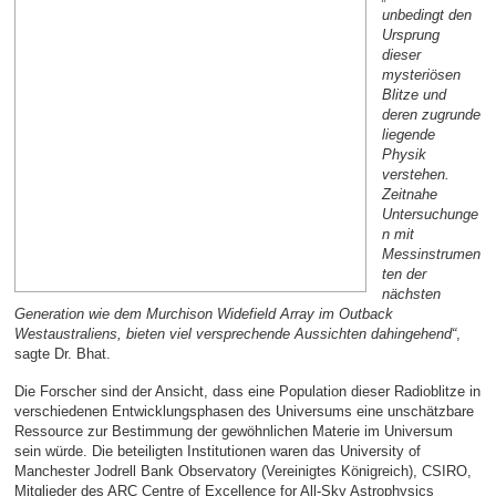
unbedingt den
Ursprung
dieser
mysteriösen
Blitze und
deren zugrunde
liegende
Physik
verstehen.
Zeitnahe
Untersuchunge
n mit
Messinstrumen
ten der
nächsten
Generation wie dem Murchison Widefield Array im Outback
Westaustraliens, bieten viel versprechende Aussichten dahingehend“
,
sagte Dr. Bhat.
Die Forscher sind der Ansicht, dass eine Population dieser Radioblitze in
verschiedenen Entwicklungsphasen des Universums eine unschätzbare
Ressource zur Bestimmung der gewöhnlichen Materie im Universum
sein würde. Die beteiligten Institutionen waren das University of
Manchester Jodrell Bank Observatory (Vereinigtes Königreich), CSIRO,
Mitglieder des ARC Centre of Excellence for All-Sky Astrophysics