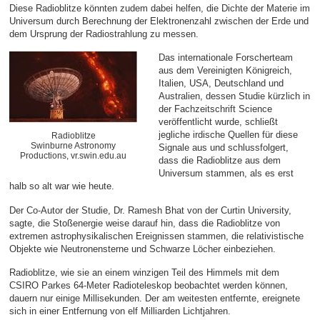
Diese Radioblitze könnten zudem dabei helfen, die Dichte der Materie im
Universum durch Berechnung der Elektronenzahl zwischen der Erde und
dem Ursprung der Radiostrahlung zu messen.
Das internationale Forscherteam
aus dem Vereinigten Königreich,
Italien, USA, Deutschland und
Australien, dessen Studie kürzlich in
der Fachzeitschrift Science
veröffentlicht wurde, schließt
jegliche irdische Quellen für diese
Radioblitze
Swinburne Astronomy
Signale aus und schlussfolgert,
Productions, vr.swin.edu.au
dass die Radioblitze aus dem
Universum stammen, als es erst
halb so alt war wie heute.
Der Co-Autor der Studie, Dr. Ramesh Bhat von der Curtin University,
sagte, die Stoßenergie weise darauf hin, dass die Radioblitze von
extremen astrophysikalischen Ereignissen stammen, die relativistische
Objekte wie Neutronensterne und Schwarze Löcher einbeziehen.
Radioblitze, wie sie an einem winzigen Teil des Himmels mit dem
CSIRO Parkes 64-Meter Radioteleskop beobachtet werden können,
dauern nur einige Millisekunden. Der am weitesten entfernte, ereignete
sich in einer Entfernung von elf Milliarden Lichtjahren.