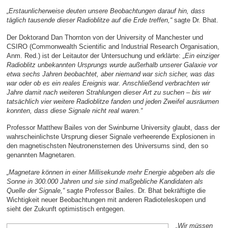
„Erstaunlicherweise deuten unsere Beobachtungen darauf hin, dass
täglich tausende dieser Radioblitze auf die Erde treffen,“
sagte Dr. Bhat.
Der Doktorand Dan Thornton von der University of Manchester und
CSIRO (Commonwealth Scientific and Industrial Research Organisation,
Anm. Red.) ist der Leitautor der Untersuchung und erklärte:
„Ein einziger
Radioblitz unbekannten Ursprungs wurde außerhalb unserer Galaxie vor
etwa sechs Jahren beobachtet, aber niemand war sich sicher, was das
war oder ob es ein reales Ereignis war. Anschließend verbrachten wir
Jahre damit nach weiteren Strahlungen dieser Art zu suchen – bis wir
tatsächlich vier weitere Radioblitze fanden und jeden Zweifel ausräumen
konnten, dass diese Signale nicht real waren.“
Professor Matthew Bailes von der Swinburne University glaubt, dass der
wahrscheinlichste Ursprung dieser Signale verheerende Explosionen in
den magnetischsten Neutronensternen des Universums sind, den so
genannten Magnetaren.
„Magnetare können in einer Millisekunde mehr Energie abgeben als die
Sonne in 300.000 Jahren und sie sind maßgebliche Kandidaten als
Quelle der Signale,“
sagte Professor Bailes. Dr. Bhat bekräftigte die
Wichtigkeit neuer Beobachtungen mit anderen Radioteleskopen und
sieht der Zukunft optimistisch entgegen.
„Wir müssen