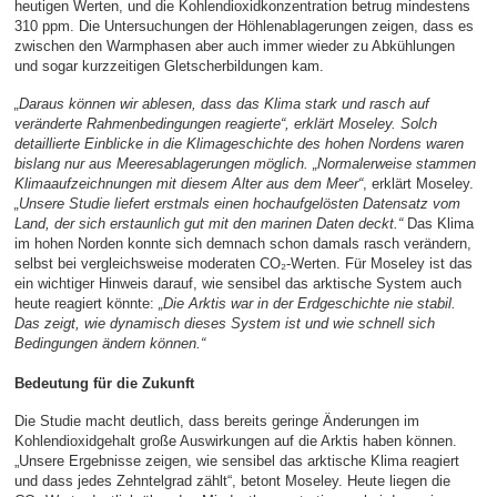
heutigen Werten, und die Kohlendioxidkonzentration betrug mindestens
310 ppm. Die Untersuchungen der Höhlenablagerungen zeigen, dass es
zwischen den Warmphasen aber auch immer wieder zu Abkühlungen
und sogar kurzzeitigen Gletscherbildungen kam.
„Daraus können wir ablesen, dass das Klima stark und rasch auf
veränderte Rahmenbedingungen reagierte“, erklärt Moseley. Solch
detaillierte Einblicke in die Klimageschichte des hohen Nordens waren
bislang nur aus Meeresablagerungen möglich. „Normalerweise stammen
Klimaaufzeichnungen mit diesem Alter aus dem Meer“
, erklärt Moseley.
„Unsere Studie liefert erstmals einen hochaufgelösten Datensatz vom
Land, der sich erstaunlich gut mit den marinen Daten deckt.“
Das Klima
im hohen Norden konnte sich demnach schon damals rasch verändern,
selbst bei vergleichsweise moderaten CO₂-Werten. Für Moseley ist das
ein wichtiger Hinweis darauf, wie sensibel das arktische System auch
heute reagiert könnte:
„Die Arktis war in der Erdgeschichte nie stabil.
Das zeigt, wie dynamisch dieses System ist und wie schnell sich
Bedingungen ändern können.“
Bedeutung für die Zukunft
Die Studie macht deutlich, dass bereits geringe Änderungen im
Kohlendioxidgehalt große Auswirkungen auf die Arktis haben können.
„Unsere Ergebnisse zeigen, wie sensibel das arktische Klima reagiert
und dass jedes Zehntelgrad zählt“, betont Moseley. Heute liegen die