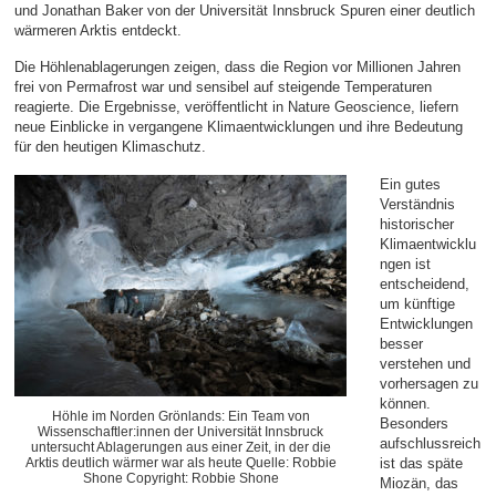
und Jonathan Baker von der Universität Innsbruck Spuren einer deutlich
wärmeren Arktis entdeckt.
Die Höhlenablagerungen zeigen, dass die Region vor Millionen Jahren
frei von Permafrost war und sensibel auf steigende Temperaturen
reagierte. Die Ergebnisse, veröffentlicht in Nature Geoscience, liefern
neue Einblicke in vergangene Klimaentwicklungen und ihre Bedeutung
für den heutigen Klimaschutz.
Ein gutes
Verständnis
historischer
Klimaentwicklu
ngen ist
entscheidend,
um künftige
Entwicklungen
besser
verstehen und
vorhersagen zu
können.
Höhle im Norden Grönlands: Ein Team von
Besonders
Wissenschaftler:innen der Universität Innsbruck
aufschlussreich
untersucht Ablagerungen aus einer Zeit, in der die
Arktis deutlich wärmer war als heute Quelle: Robbie
ist das späte
Shone Copyright: Robbie Shone
Miozän, das