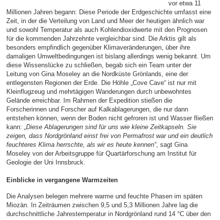
vor etwa 11
Millionen Jahren begann: Diese Periode der Erdgeschichte umfasst eine
Zeit, in der die Verteilung von Land und Meer der heutigen ähnlich war
und sowohl Temperatur als auch Kohlendioxidwerte mit den Prognosen
für die kommenden Jahrzehnte vergleichbar sind. Die Arktis gilt als
besonders empfindlich gegenüber Klimaveränderungen, über ihre
damaligen Umweltbedingungen ist bislang allerdings wenig bekannt. Um
diese Wissenslücke zu schließen, begab sich ein Team unter der
Leitung von Gina Moseley an die Nordküste Grönlands, eine der
entlegensten Regionen der Erde. Die Höhle „Cove Cave“ ist nur mit
Kleinflugzeug und mehrtägigen Wanderungen durch unbewohntes
Gelände erreichbar. Im Rahmen der Expedition stießen die
Forscherinnen und Forscher auf Kalkablagerungen, die nur dann
entstehen können, wenn der Boden nicht gefroren ist und Wasser fließen
kann:
„Diese Ablagerungen sind für uns wie kleine Zeitkapseln. Sie
zeigen, dass Nordgrönland einst frei von Permafrost war und ein deutlich
feuchteres Klima herrschte, als wir es heute kennen“
, sagt Gina
Moseley von der Arbeitsgruppe für Quartärforschung am Institut für
Geologie der Uni Innsbruck.
Einblicke in vergangene Warmzeiten
Die Analysen belegen mehrere warme und feuchte Phasen im späten
Miozän. In Zeiträumen zwischen 9,5 und 5,3 Millionen Jahre lag die
durchschnittliche Jahrestemperatur in Nordgrönland rund 14 °C über den