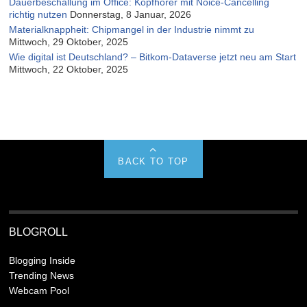
Dauerbeschallung im Office: Kopfhörer mit Noice-Cancelling
richtig nutzen
Donnerstag, 8 Januar, 2026
Materialknappheit: Chipmangel in der Industrie nimmt zu
Mittwoch, 29 Oktober, 2025
Wie digital ist Deutschland? – Bitkom-Dataverse jetzt neu am Start
Mittwoch, 22 Oktober, 2025
BACK TO TOP
BLOGROLL
Blogging Inside
Trending News
Webcam Pool