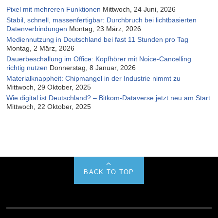
Pixel mit mehreren Funktionen
Mittwoch, 24 Juni, 2026
Stabil, schnell, massenfertigbar: Durchbruch bei lichtbasierten
Datenverbindungen
Montag, 23 März, 2026
Mediennutzung in Deutschland bei fast 11 Stunden pro Tag
Montag, 2 März, 2026
Dauerbeschallung im Office: Kopfhörer mit Noice-Cancelling
richtig nutzen
Donnerstag, 8 Januar, 2026
Materialknappheit: Chipmangel in der Industrie nimmt zu
Mittwoch, 29 Oktober, 2025
Wie digital ist Deutschland? – Bitkom-Dataverse jetzt neu am Start
Mittwoch, 22 Oktober, 2025
BACK TO TOP