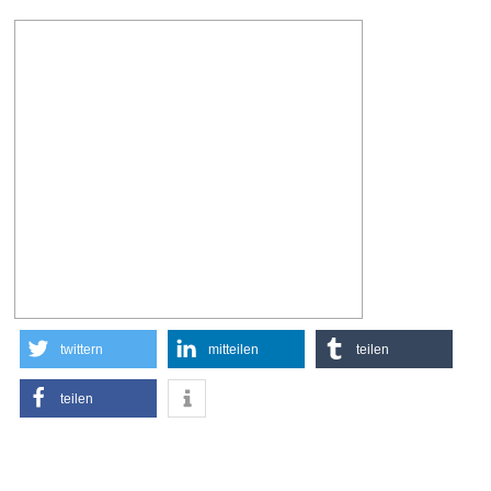
twittern
mitteilen
teilen
teilen