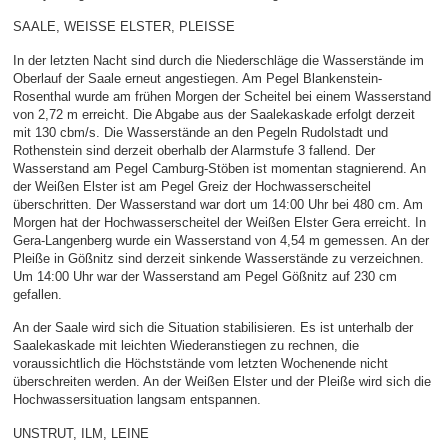
SAALE, WEISSE ELSTER, PLEISSE
In der letzten Nacht sind durch die Niederschläge die Wasserstände im
Oberlauf der Saale erneut angestiegen. Am Pegel Blankenstein-
Rosenthal wurde am frühen Morgen der Scheitel bei einem Wasserstand
von 2,72 m erreicht. Die Abgabe aus der Saalekaskade erfolgt derzeit
mit 130 cbm/s. Die Wasserstände an den Pegeln Rudolstadt und
Rothenstein sind derzeit oberhalb der Alarmstufe 3 fallend. Der
Wasserstand am Pegel Camburg-Stöben ist momentan stagnierend. An
der Weißen Elster ist am Pegel Greiz der Hochwasserscheitel
überschritten. Der Wasserstand war dort um 14:00 Uhr bei 480 cm. Am
Morgen hat der Hochwasserscheitel der Weißen Elster Gera erreicht. In
Gera-Langenberg wurde ein Wasserstand von 4,54 m gemessen. An der
Pleiße in Gößnitz sind derzeit sinkende Wasserstände zu verzeichnen.
Um 14:00 Uhr war der Wasserstand am Pegel Gößnitz auf 230 cm
gefallen.
An der Saale wird sich die Situation stabilisieren. Es ist unterhalb der
Saalekaskade mit leichten Wiederanstiegen zu rechnen, die
voraussichtlich die Höchststände vom letzten Wochenende nicht
überschreiten werden. An der Weißen Elster und der Pleiße wird sich die
Hochwassersituation langsam entspannen.
UNSTRUT, ILM, LEINE