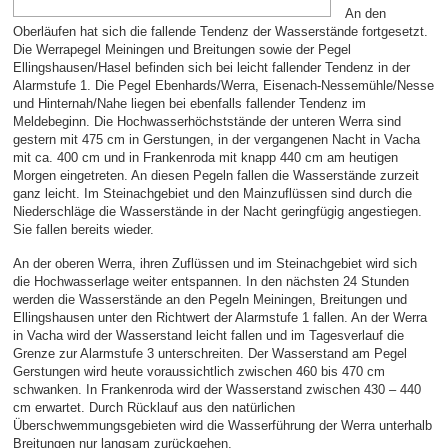
An den
Oberläufen hat sich die fallende Tendenz der Wasserstände fortgesetzt.
Die Werrapegel Meiningen und Breitungen sowie der Pegel
Ellingshausen/Hasel befinden sich bei leicht fallender Tendenz in der
Alarmstufe 1. Die Pegel Ebenhards/Werra, Eisenach-Nessemühle/Nesse
und Hinternah/Nahe liegen bei ebenfalls fallender Tendenz im
Meldebeginn. Die Hochwasserhöchststände der unteren Werra sind
gestern mit 475 cm in Gerstungen, in der vergangenen Nacht in Vacha
mit ca. 400 cm und in Frankenroda mit knapp 440 cm am heutigen
Morgen eingetreten. An diesen Pegeln fallen die Wasserstände zurzeit
ganz leicht. Im Steinachgebiet und den Mainzuflüssen sind durch die
Niederschläge die Wasserstände in der Nacht geringfügig angestiegen.
Sie fallen bereits wieder.
An der oberen Werra, ihren Zuflüssen und im Steinachgebiet wird sich
die Hochwasserlage weiter entspannen. In den nächsten 24 Stunden
werden die Wasserstände an den Pegeln Meiningen, Breitungen und
Ellingshausen unter den Richtwert der Alarmstufe 1 fallen. An der Werra
in Vacha wird der Wasserstand leicht fallen und im Tagesverlauf die
Grenze zur Alarmstufe 3 unterschreiten. Der Wasserstand am Pegel
Gerstungen wird heute voraussichtlich zwischen 460 bis 470 cm
schwanken. In Frankenroda wird der Wasserstand zwischen 430 – 440
cm erwartet. Durch Rücklauf aus den natürlichen
Überschwemmungsgebieten wird die Wasserführung der Werra unterhalb
Breitungen nur langsam zurückgehen.