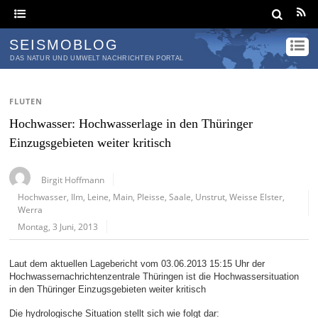
SEISMOBLOG
DAS NATUR UND UMWELT NACHRICHTEN PORTAL
FLUTEN
Hochwasser: Hochwasserlage in den Thüringer
Einzugsgebieten weiter kritisch
Birgit Hoffmann
Hochwasser
,
Ilm
,
Leine
,
Main
,
Pleisse
,
Saale
,
Unstrut
,
Weisse Elster
,
Werra
Montag, 3 Juni, 2013
Laut dem aktuellen Lagebericht vom 03.06.2013 15:15 Uhr der
Hochwassernachrichtenzentrale Thüringen ist die Hochwassersituation
in den Thüringer Einzugsgebieten weiter kritisch
Die hydrologische Situation stellt sich wie folgt dar: