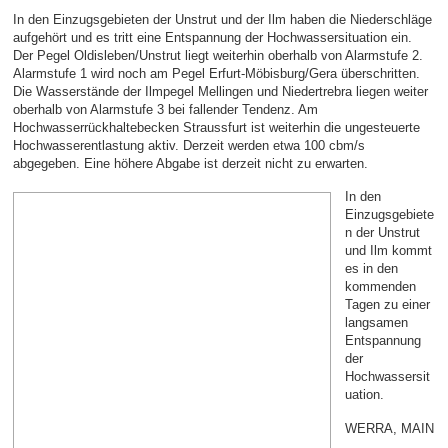
In den Einzugsgebieten der Unstrut und der Ilm haben die Niederschläge
aufgehört und es tritt eine Entspannung der Hochwassersituation ein.
Der Pegel Oldisleben/Unstrut liegt weiterhin oberhalb von Alarmstufe 2.
Alarmstufe 1 wird noch am Pegel Erfurt-Möbisburg/Gera überschritten.
Die Wasserstände der Ilmpegel Mellingen und Niedertrebra liegen weiter
oberhalb von Alarmstufe 3 bei fallender Tendenz. Am
Hochwasserrückhaltebecken Straussfurt ist weiterhin die ungesteuerte
Hochwasserentlastung aktiv. Derzeit werden etwa 100 cbm/s
abgegeben. Eine höhere Abgabe ist derzeit nicht zu erwarten.
In den
Einzugsgebiete
n der Unstrut
und Ilm kommt
es in den
kommenden
Tagen zu einer
langsamen
Entspannung
der
Hochwassersit
uation.
WERRA, MAIN