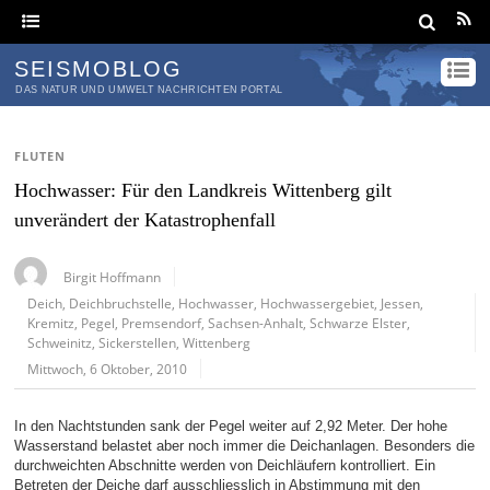
SEISMOBLOG
DAS NATUR UND UMWELT NACHRICHTEN PORTAL
FLUTEN
Hochwasser: Für den Landkreis Wittenberg gilt
unverändert der Katastrophenfall
Birgit Hoffmann
Deich
,
Deichbruchstelle
,
Hochwasser
,
Hochwassergebiet
,
Jessen
,
Kremitz
,
Pegel
,
Premsendorf
,
Sachsen-Anhalt
,
Schwarze Elster
,
Schweinitz
,
Sickerstellen
,
Wittenberg
Mittwoch, 6 Oktober, 2010
In den Nachtstunden sank der Pegel weiter auf 2,92 Meter. Der hohe
Wasserstand belastet aber noch immer die Deichanlagen. Besonders die
durchweichten Abschnitte werden von Deichläufern kontrolliert. Ein
Betreten der Deiche darf ausschliesslich in Abstimmung mit den