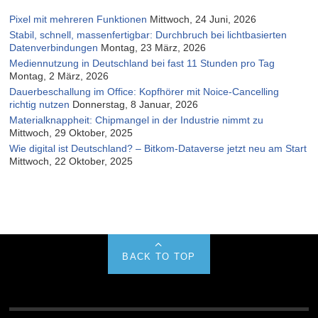
Pixel mit mehreren Funktionen
Mittwoch, 24 Juni, 2026
Stabil, schnell, massenfertigbar: Durchbruch bei lichtbasierten
Datenverbindungen
Montag, 23 März, 2026
Mediennutzung in Deutschland bei fast 11 Stunden pro Tag
Montag, 2 März, 2026
Dauerbeschallung im Office: Kopfhörer mit Noice-Cancelling
richtig nutzen
Donnerstag, 8 Januar, 2026
Materialknappheit: Chipmangel in der Industrie nimmt zu
Mittwoch, 29 Oktober, 2025
Wie digital ist Deutschland? – Bitkom-Dataverse jetzt neu am Start
Mittwoch, 22 Oktober, 2025
BACK TO TOP