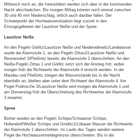
Mittwoch noch an, die Intensitäten werden sich aber in der kommenden
Nacht abschwächen. Bis morgen Mittag können noch einmal zwischen
30 und 40 mm Niederschlag, örtlich auch darüber fallen. Der
Schwerpunkt der Hochwassersituation liegt zurzeit in den
Einzugsgebieten der Lausitzer Neiße und der Spree.
Lausitzer Neiße
An den Pegeln Görlitz/Lausitzer Neiße und Niederoderwitz/Landwasser
wurde die Alarmstufe 1, an den Pegeln Zittau1/Lausitzer Neiße und
Rennersdorf 3/Pließnitz bereits die Alarmstufe 2 überschritten. An den
Neiße-Pegeln Zittau 1 und Görlitz setzt sich der Anstieg fort, wobei
morgen früh die Richtwerte der Alarmstufe 4 erreicht werden. In der
Mandau und Pließnitz steigen die Wasserstände bis in die Nacht
ebenfalls an, bleiben aber unter dem Richtwert der Alarmstufe 4. Am
Pegel Podrosche 3/Lausitzer Neiße wird morgen die Alarmstufe 1 und
am Donnerstag früh die Überschreitung des Richtwertes der Alarmstufe
3 erwartet.
Spree
Bisher wurden an den Pegeln Schöps/Schwarzer Schöps,
Holtendorf/Weißer Schöps und Gröditz1/Löbauer Wasser die Richtwerte
der Alarmstufe 1 überschritten. Im Laufe des Tages werden weitere
Pegel die Hochwassermeldegrenzen überschreiten. Bis in die