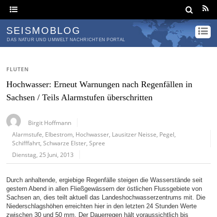
SEISMOBLOG
DAS NATUR UND UMWELT NACHRICHTEN PORTAL
FLUTEN
Hochwasser: Erneut Warnungen nach Regenfällen in
Sachsen / Teils Alarmstufen überschritten
Birgit Hoffmann
Alarmstufe
,
Elbestrom
,
Hochwasser
,
Lausitzer Neisse
,
Pegel
,
Schifffahrt
,
Schwarze Elster
,
Spree
Dienstag, 25 Juni, 2013
Durch anhaltende, ergiebige Regenfälle steigen die Wasserstände seit
gestern Abend in allen Fließgewässern der östlichen Flussgebiete von
Sachsen an, dies teilt aktuell das Landeshochwasserzentrums mit. Die
Niederschlagshöhen erreichten hier in den letzten 24 Stunden Werte
zwischen 30 und 50 mm. Der Dauerregen hält voraussichtlich bis