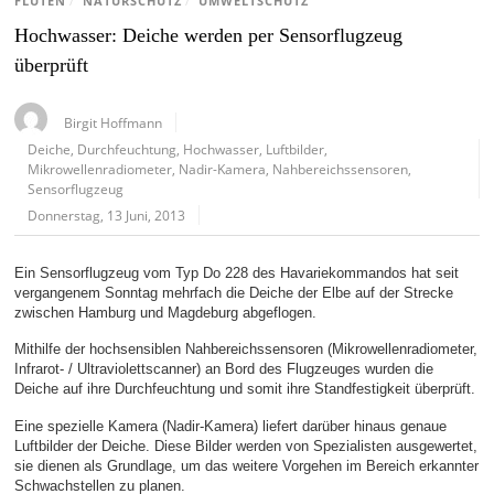
FLUTEN
/
NATURSCHUTZ
/
UMWELTSCHUTZ
Hochwasser: Deiche werden per Sensorflugzeug
überprüft
Birgit Hoffmann
Deiche
,
Durchfeuchtung
,
Hochwasser
,
Luftbilder
,
Mikrowellenradiometer
,
Nadir-Kamera
,
Nahbereichssensoren
,
Sensorflugzeug
Donnerstag, 13 Juni, 2013
Ein Sensorflugzeug vom Typ Do 228 des Havariekommandos hat seit
vergangenem Sonntag mehrfach die Deiche der Elbe auf der Strecke
zwischen Hamburg und Magdeburg abgeflogen.
Mithilfe der hochsensiblen Nahbereichssensoren (Mikrowellenradiometer,
Infrarot- / Ultraviolettscanner) an Bord des Flugzeuges wurden die
Deiche auf ihre Durchfeuchtung und somit ihre Standfestigkeit überprüft.
Eine spezielle Kamera (Nadir-Kamera) liefert darüber hinaus genaue
Luftbilder der Deiche. Diese Bilder werden von Spezialisten ausgewertet,
sie dienen als Grundlage, um das weitere Vorgehen im Bereich erkannter
Schwachstellen zu planen.