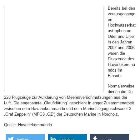
Bereits bei den
vorausgegangn
en
Hochwasserkat
astrophen an
Oder und Elbe
in den Jahren
2002 und 2006
waren die
Flugzeuge des
Havariekomma
ndos im
Einsatz.
Normalerweise
dienen die Do
228 Flugzeuge zur Aufklärung von Meeresverschmutzungen aus der
Luft. Die sogenannte „Ölaufklärung“ geschieht in enger Zusammenarbeit
zwischen dem Havariekommando und dem Marinefliegergeschwader 3
„Graf Zeppelin“ (MFG3 „GZ“) der Deutschen Marine in Nordholz.
Quelle: Havariekommando
twittern
mitteilen
teilen