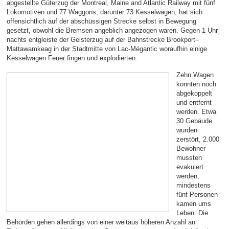
abgestellte Güterzug der Montreal, Maine and Atlantic Railway mit fünf
Lokomotiven und 77 Waggons, darunter 73 Kesselwagen, hat sich
offensichtlich auf der abschüssigen Strecke selbst in Bewegung
gesetzt, obwohl die Bremsen angeblich angezogen waren. Gegen 1 Uhr
nachts entgleiste der Geisterzug auf der Bahnstrecke Brookport–
Mattawamkeag in der Stadtmitte von Lac-Mégantic woraufhin einige
Kesselwagen Feuer fingen und explodierten.
Zehn Wagen
konnten noch
abgekoppelt
und entfernt
werden. Etwa
30 Gebäude
wurden
zerstört, 2.000
Bewohner
mussten
evakuiert
werden,
mindestens
fünf Personen
kamen ums
Leben. Die
Behörden gehen allerdings von einer weitaus höheren Anzahl an