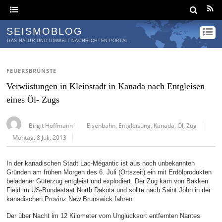
SEISMOBLOG
DAS NATUR UND UMWELT NACHRICHTEN PORTAL
FEUERSBRÜNSTE
Verwüstungen in Kleinstadt in Kanada nach Entgleisen
eines Öl- Zugs
Birgit Hoffmann
Eisenbahn
,
Entgleisung
,
Kanada
,
Öl
,
Zug
Montag, 8 Juli, 2013
In der kanadischen Stadt Lac-Mégantic ist aus noch unbekannten
Gründen am frühen Morgen des 6. Juli (Ortszeit) ein mit Erdölprodukten
beladener Güterzug entgleist und explodiert. Der Zug kam von Bakken
Field im US-Bundestaat North Dakota und sollte nach Saint John in der
kanadischen Provinz New Brunswick fahren.
Der über Nacht im 12 Kilometer vom Unglücksort entfernten Nantes