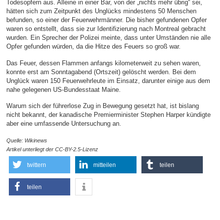
Todesopfern aus. Alleine in einer Bar, von der „nichts mehr übrig“ sei,
hätten sich zum Zeitpunkt des Unglücks mindestens 50 Menschen
befunden, so einer der Feuerwehrmänner. Die bisher gefundenen Opfer
waren so entstellt, dass sie zur Identifizierung nach Montreal gebracht
wurden. Ein Sprecher der Polizei meinte, dass unter Umständen nie alle
Opfer gefunden würden, da die Hitze des Feuers so groß war.
Das Feuer, dessen Flammen anfangs kilometerweit zu sehen waren,
konnte erst am Sonntagabend (Ortszeit) gelöscht werden. Bei dem
Unglück waren 150 Feuerwehrleute im Einsatz, darunter einige aus dem
nahe gelegenen US-Bundesstaat Maine.
Warum sich der führerlose Zug in Bewegung gesetzt hat, ist bislang
nicht bekannt, der kanadische Premierminister Stephen Harper kündigte
aber eine umfassende Untersuchung an.
Quelle: Wikinews
Artikel unterliegt der CC-BY-2.5-Lizenz
twittern
mitteilen
teilen
teilen