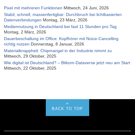
Pixel mit mehreren Funktionen
Mittwoch, 24 Juni, 2026
Stabil, schnell, massenfertigbar: Durchbruch bei lichtbasierten
Datenverbindungen
Montag, 23 März, 2026
Mediennutzung in Deutschland bei fast 11 Stunden pro Tag
Montag, 2 März, 2026
Dauerbeschallung im Office: Kopfhörer mit Noice-Cancelling
richtig nutzen
Donnerstag, 8 Januar, 2026
Materialknappheit: Chipmangel in der Industrie nimmt zu
Mittwoch, 29 Oktober, 2025
Wie digital ist Deutschland? – Bitkom-Dataverse jetzt neu am Start
Mittwoch, 22 Oktober, 2025
BACK TO TOP