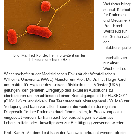
Verfahren bringt
schnell Klarheit
für Patienten
und Mediziner /
Prof. Karch:
Werkzeug für
die Suche nach
der
Infektionsquelle
Bild: Manfred Rohde, Helmholtz-Zentrum für
Innerhalb von
Infektionsforschung (HZI)
nur einer
Woche ist es
Wissenschaftlern der Medizinischen Fakultät der Westfälischen
Wilhelms-Universität (WWU) Münster um Prof. Dr. Dr. h.c. Helge Karch
am Institut für Hygiene des Universitätsklinikums Münster (UKM)
gelungen, den genauen Erregertyp des aktuellen Ausbruchs zu
identifizieren und anschliessend einen Bestätigungstest für HUSEC041
(O104:H4) zu entwickeln. Der Test steht seit Montagabend (30. Mai) zur
Verfügung und kann von allen Laboren, die weiterhin die reguläre
Diagnostik für Ihre Patienten durchführen sollen, in Ergänzung dazu
eingesetzt werden. Er kann auch bei verdächtigen Isolaten aus
Lebensmitteln oder Umweltproben zur Bestätigung verwendet werden.
Prof. Karch: Mit dem Test kann der Nachweis erbracht werden, ob eine