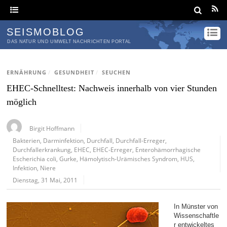
SEISMOBLOG
DAS NATUR UND UMWELT NACHRICHTEN PORTAL
ERNÄHRUNG
/
GESUNDHEIT
/
SEUCHEN
EHEC-Schnelltest: Nachweis innerhalb von vier Stunden
möglich
Birgit Hoffmann
Bakterien
,
Darminfektion
,
Durchfall
,
Durchfall-Erreger
,
Durchfallerkrankung
,
EHEC
,
EHEC-Erreger
,
Enterohämorrhagische
Escherichia coli
,
Gurke
,
Hämolytisch-Urämisches Syndrom
,
HUS
,
Infektion
,
Niere
Dienstag, 31 Mai, 2011
In Münster von
Wissenschaftle
r entwickeltes