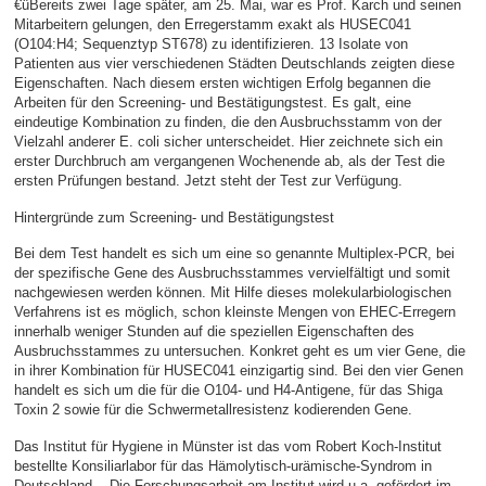
€üBereits zwei Tage später, am 25. Mai, war es Prof. Karch und seinen
Mitarbeitern gelungen, den Erregerstamm exakt als HUSEC041
(O104:H4; Sequenztyp ST678) zu identifizieren. 13 Isolate von
Patienten aus vier verschiedenen Städten Deutschlands zeigten diese
Eigenschaften. Nach diesem ersten wichtigen Erfolg begannen die
Arbeiten für den Screening- und Bestätigungstest. Es galt, eine
eindeutige Kombination zu finden, die den Ausbruchsstamm von der
Vielzahl anderer E. coli sicher unterscheidet. Hier zeichnete sich ein
erster Durchbruch am vergangenen Wochenende ab, als der Test die
ersten Prüfungen bestand. Jetzt steht der Test zur Verfügung.
Hintergründe zum Screening- und Bestätigungstest
Bei dem Test handelt es sich um eine so genannte Multiplex-PCR, bei
der spezifische Gene des Ausbruchsstammes vervielfältigt und somit
nachgewiesen werden können. Mit Hilfe dieses molekularbiologischen
Verfahrens ist es möglich, schon kleinste Mengen von EHEC-Erregern
innerhalb weniger Stunden auf die speziellen Eigenschaften des
Ausbruchsstammes zu untersuchen. Konkret geht es um vier Gene, die
in ihrer Kombination für HUSEC041 einzigartig sind. Bei den vier Genen
handelt es sich um die für die O104- und H4-Antigene, für das Shiga
Toxin 2 sowie für die Schwermetallresistenz kodierenden Gene.
Das Institut für Hygiene in Münster ist das vom Robert Koch-Institut
bestellte Konsiliarlabor für das Hämolytisch-urämische-Syndrom in
Deutschland. Die Forschungsarbeit am Institut wird u.a. gefördert im