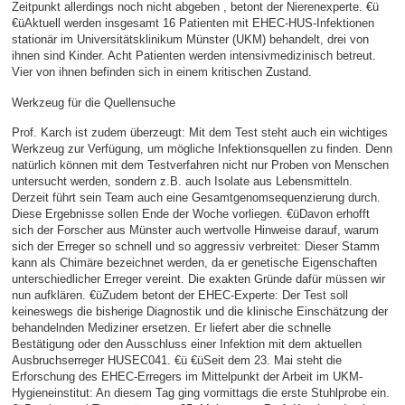
Zeitpunkt allerdings noch nicht abgeben , betont der Nierenexperte. €ü
€üAktuell werden insgesamt 16 Patienten mit EHEC-HUS-Infektionen
stationär im Universitätsklinikum Münster (UKM) behandelt, drei von
ihnen sind Kinder. Acht Patienten werden intensivmedizinisch betreut.
Vier von ihnen befinden sich in einem kritischen Zustand.
Werkzeug für die Quellensuche
Prof. Karch ist zudem überzeugt: Mit dem Test steht auch ein wichtiges
Werkzeug zur Verfügung, um mögliche Infektionsquellen zu finden. Denn
natürlich können mit dem Testverfahren nicht nur Proben von Menschen
untersucht werden, sondern z.B. auch Isolate aus Lebensmitteln.
Derzeit führt sein Team auch eine Gesamtgenomsequenzierung durch.
Diese Ergebnisse sollen Ende der Woche vorliegen. €üDavon erhofft
sich der Forscher aus Münster auch wertvolle Hinweise darauf, warum
sich der Erreger so schnell und so aggressiv verbreitet: Dieser Stamm
kann als Chimäre bezeichnet werden, da er genetische Eigenschaften
unterschiedlicher Erreger vereint. Die exakten Gründe dafür müssen wir
nun aufklären. €üZudem betont der EHEC-Experte: Der Test soll
keineswegs die bisherige Diagnostik und die klinische Einschätzung der
behandelnden Mediziner ersetzen. Er liefert aber die schnelle
Bestätigung oder den Ausschluss einer Infektion mit dem aktuellen
Ausbruchserreger HUSEC041. €ü €üSeit dem 23. Mai steht die
Erforschung des EHEC-Erregers im Mittelpunkt der Arbeit im UKM-
Hygieneinstitut: An diesem Tag ging vormittags die erste Stuhlprobe ein.