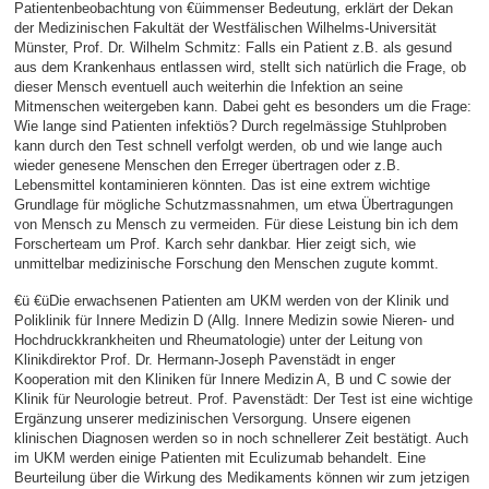
Patientenbeobachtung von €üimmenser Bedeutung, erklärt der Dekan
der Medizinischen Fakultät der Westfälischen Wilhelms-Universität
Münster, Prof. Dr. Wilhelm Schmitz: Falls ein Patient z.B. als gesund
aus dem Krankenhaus entlassen wird, stellt sich natürlich die Frage, ob
dieser Mensch eventuell auch weiterhin die Infektion an seine
Mitmenschen weitergeben kann. Dabei geht es besonders um die Frage:
Wie lange sind Patienten infektiös? Durch regelmässige Stuhlproben
kann durch den Test schnell verfolgt werden, ob und wie lange auch
wieder genesene Menschen den Erreger übertragen oder z.B.
Lebensmittel kontaminieren könnten. Das ist eine extrem wichtige
Grundlage für mögliche Schutzmassnahmen, um etwa Übertragungen
von Mensch zu Mensch zu vermeiden. Für diese Leistung bin ich dem
Forscherteam um Prof. Karch sehr dankbar. Hier zeigt sich, wie
unmittelbar medizinische Forschung den Menschen zugute kommt.
€ü €üDie erwachsenen Patienten am UKM werden von der Klinik und
Poliklinik für Innere Medizin D (Allg. Innere Medizin sowie Nieren- und
Hochdruckkrankheiten und Rheumatologie) unter der Leitung von
Klinikdirektor Prof. Dr. Hermann-Joseph Pavenstädt in enger
Kooperation mit den Kliniken für Innere Medizin A, B und C sowie der
Klinik für Neurologie betreut. Prof. Pavenstädt: Der Test ist eine wichtige
Ergänzung unserer medizinischen Versorgung. Unsere eigenen
klinischen Diagnosen werden so in noch schnellerer Zeit bestätigt. Auch
im UKM werden einige Patienten mit Eculizumab behandelt. Eine
Beurteilung über die Wirkung des Medikaments können wir zum jetzigen