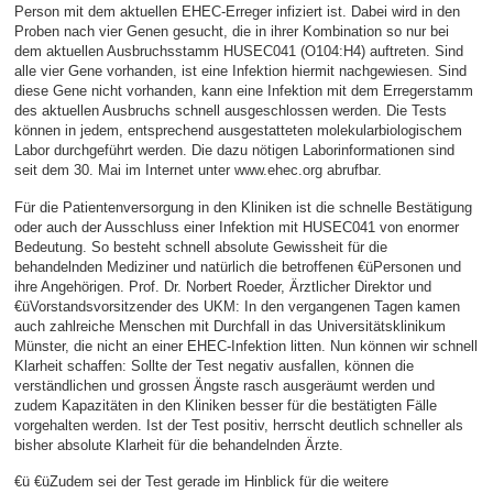
Person mit dem aktuellen EHEC-Erreger infiziert ist. Dabei wird in den
Proben nach vier Genen gesucht, die in ihrer Kombination so nur bei
dem aktuellen Ausbruchsstamm HUSEC041 (O104:H4) auftreten. Sind
alle vier Gene vorhanden, ist eine Infektion hiermit nachgewiesen. Sind
diese Gene nicht vorhanden, kann eine Infektion mit dem Erregerstamm
des aktuellen Ausbruchs schnell ausgeschlossen werden. Die Tests
können in jedem, entsprechend ausgestatteten molekularbiologischem
Labor durchgeführt werden. Die dazu nötigen Laborinformationen sind
seit dem 30. Mai im Internet unter www.ehec.org abrufbar.
Für die Patientenversorgung in den Kliniken ist die schnelle Bestätigung
oder auch der Ausschluss einer Infektion mit HUSEC041 von enormer
Bedeutung. So besteht schnell absolute Gewissheit für die
behandelnden Mediziner und natürlich die betroffenen €üPersonen und
ihre Angehörigen. Prof. Dr. Norbert Roeder, Ärztlicher Direktor und
€üVorstandsvorsitzender des UKM: In den vergangenen Tagen kamen
auch zahlreiche Menschen mit Durchfall in das Universitätsklinikum
Münster, die nicht an einer EHEC-Infektion litten. Nun können wir schnell
Klarheit schaffen: Sollte der Test negativ ausfallen, können die
verständlichen und grossen Ängste rasch ausgeräumt werden und
zudem Kapazitäten in den Kliniken besser für die bestätigten Fälle
vorgehalten werden. Ist der Test positiv, herrscht deutlich schneller als
bisher absolute Klarheit für die behandelnden Ärzte.
€ü €üZudem sei der Test gerade im Hinblick für die weitere