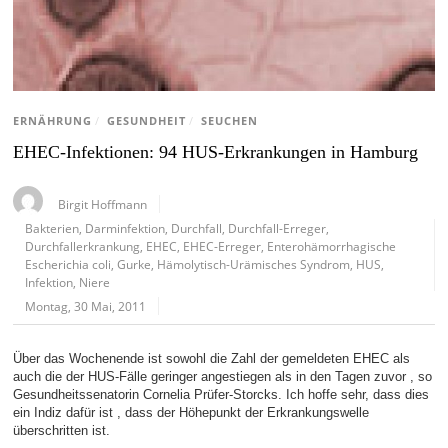
ERNÄHRUNG
/
GESUNDHEIT
/
SEUCHEN
EHEC-Infektionen: 94 HUS-Erkrankungen in Hamburg
Birgit Hoffmann
Bakterien
,
Darminfektion
,
Durchfall
,
Durchfall-Erreger
,
Durchfallerkrankung
,
EHEC
,
EHEC-Erreger
,
Enterohämorrhagische
Escherichia coli
,
Gurke
,
Hämolytisch-Urämisches Syndrom
,
HUS
,
Infektion
,
Niere
Montag, 30 Mai, 2011
Über das Wochenende ist sowohl die Zahl der gemeldeten EHEC als
auch die der HUS-Fälle geringer angestiegen als in den Tagen zuvor , so
Gesundheitssenatorin Cornelia Prüfer-Storcks. Ich hoffe sehr, dass dies
ein Indiz dafür ist , dass der Höhepunkt der Erkrankungswelle
überschritten ist.