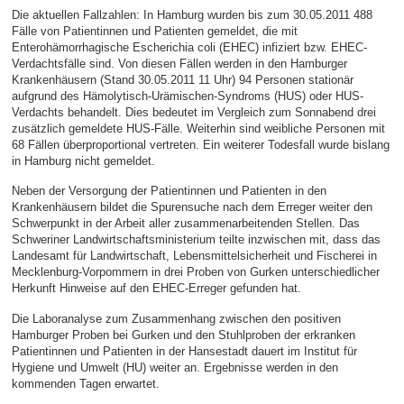
Die aktuellen Fallzahlen: In Hamburg wurden bis zum 30.05.2011 488
Fälle von Patientinnen und Patienten gemeldet, die mit
Enterohämorrhagische Escherichia coli (EHEC) infiziert bzw. EHEC-
Verdachtsfälle sind. Von diesen Fällen werden in den Hamburger
Krankenhäusern (Stand 30.05.2011 11 Uhr) 94 Personen stationär
aufgrund des Hämolytisch-Urämischen-Syndroms (HUS) oder HUS-
Verdachts behandelt. Dies bedeutet im Vergleich zum Sonnabend drei
zusätzlich gemeldete HUS-Fälle. Weiterhin sind weibliche Personen mit
68 Fällen überproportional vertreten. Ein weiterer Todesfall wurde bislang
in Hamburg nicht gemeldet.
Neben der Versorgung der Patientinnen und Patienten in den
Krankenhäusern bildet die Spurensuche nach dem Erreger weiter den
Schwerpunkt in der Arbeit aller zusammenarbeitenden Stellen. Das
Schweriner Landwirtschaftsministerium teilte inzwischen mit, dass das
Landesamt für Landwirtschaft, Lebensmittelsicherheit und Fischerei in
Mecklenburg-Vorpommern in drei Proben von Gurken unterschiedlicher
Herkunft Hinweise auf den EHEC-Erreger gefunden hat.
Die Laboranalyse zum Zusammenhang zwischen den positiven
Hamburger Proben bei Gurken und den Stuhlproben der erkranken
Patientinnen und Patienten in der Hansestadt dauert im Institut für
Hygiene und Umwelt (HU) weiter an. Ergebnisse werden in den
kommenden Tagen erwartet.