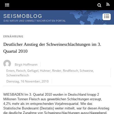
SEISMOBLOG
DAS NATUR UND UMWELT NACHRICHTEN PORTAL
ERNÄHRUNG
Deutlicher Anstieg der Schweineschlachtungen im 3.
Quartal 2010
Birgit Hoffmann
Enten
,
Fleisch
,
Gefügel
,
Hühner
,
Rinder
,
Rindfleisch
,
Schweine
,
Schweinefleisch
Dienstag, 16 November, 2010
WIESBADEN Im 3. Quartal 2010 wurden in Deutschland knapp 2
Millionen Tonnen Fleisch aus gewerblichen Schlachtungen erzeugt,
4,2% mehr als im entsprechenden Vorjahresquartal. Wie das
Statistische Bundesamt (Destatis) weiter mitteilt, war für diesen Anstieg
die deutliche Zunahme von Schweineschlachtungen ausschlaggebend.