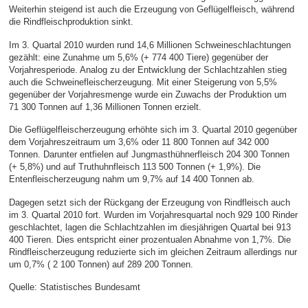
Weiterhin steigend ist auch die Erzeugung von Geflügelfleisch, während
die Rindfleischproduktion sinkt.
Im 3. Quartal 2010 wurden rund 14,6 Millionen Schweineschlachtungen
gezählt: eine Zunahme um 5,6% (+ 774 400 Tiere) gegenüber der
Vorjahresperiode. Analog zu der Entwicklung der Schlachtzahlen stieg
auch die Schweinefleischerzeugung. Mit einer Steigerung von 5,5%
gegenüber der Vorjahresmenge wurde ein Zuwachs der Produktion um
71 300 Tonnen auf 1,36 Millionen Tonnen erzielt.
Die Geflügelfleischerzeugung erhöhte sich im 3. Quartal 2010 gegenüber
dem Vorjahreszeitraum um 3,6% oder 11 800 Tonnen auf 342 000
Tonnen. Darunter entfielen auf Jungmasthühnerfleisch 204 300 Tonnen
(+ 5,8%) und auf Truthuhnfleisch 113 500 Tonnen (+ 1,9%). Die
Entenfleischerzeugung nahm um 9,7% auf 14 400 Tonnen ab.
Dagegen setzt sich der Rückgang der Erzeugung von Rindfleisch auch
im 3. Quartal 2010 fort. Wurden im Vorjahresquartal noch 929 100 Rinder
geschlachtet, lagen die Schlachtzahlen im diesjährigen Quartal bei 913
400 Tieren. Dies entspricht einer prozentualen Abnahme von 1,7%. Die
Rindfleischerzeugung reduzierte sich im gleichen Zeitraum allerdings nur
um 0,7% ( 2 100 Tonnen) auf 289 200 Tonnen.
Quelle: Statistisches Bundesamt