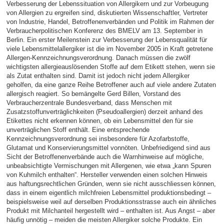
Verbesserung der Lebenssituation von Allergikern und zur Vorbeugung
von Allergien zu ergreifen sind, diskutierten Wissenschaftler, Vertreter
von Industrie, Handel, Betroffenenverbänden und Politik im Rahmen der
Verbraucherpolitischen Konferenz des BMELV am 13. September in
Berlin. Ein erster Meilenstein zur Verbesserung der Lebensqualität für
viele Lebensmittelallergiker ist die im November 2005 in Kraft getretene
Allergen-Kennzeichnungsverordnung. Danach müssen die zwölf
wichtigsten allergieauslösenden Stoffe auf dem Etikett stehen, wenn sie
als Zutat enthalten sind. Damit ist jedoch nicht jedem Allergiker
geholfen, da eine ganze Reihe Betroffener auch auf viele andere Zutaten
allergisch reagiert. So bemängelte Gerd Billen, Vorstand des
Verbraucherzentrale Bundesverband, dass Menschen mit
Zusatzstoffunverträglichkeiten (Pseudoallergien) derzeit anhand des
Etikettes nicht erkennen können, ob ein Lebensmittel den für sie
unverträglichen Stoff enthält. Eine entsprechende
Kennzeichnungsverordnung sei insbesondere für Azofarbstoffe,
Glutamat und Konservierungsmittel vonnöten. Unbefriedigend sind aus
Sicht der Betroffenenverbände auch die Warnhinweise auf mögliche,
unbeabsichtigte Vermischungen mit Allergenen, wie etwa „kann Spuren
von Kuhmilch enthalten“. Hersteller verwenden einen solchen Hinweis
aus haftungsrechtlichen Gründen, wenn sie nicht ausschliessen können,
dass in einem eigentlich milchfreien Lebensmittel produktionsbedingt –
beispielsweise weil auf derselben Produktionsstrasse auch ein ähnliches
Produkt mit Milchanteil hergestellt wird – enthalten ist. Aus Angst – aber
häufig unnötig – meiden die meisten Allergiker solche Produkte. Ein