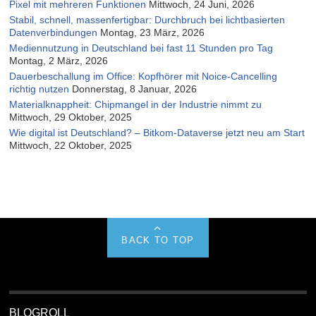
Pixel mit mehreren Funktionen
Mittwoch, 24 Juni, 2026
Stabil, schnell, massenfertigbar: Durchbruch bei lichtbasierten
Datenverbindungen
Montag, 23 März, 2026
Mediennutzung in Deutschland bei fast 11 Stunden pro Tag
Montag, 2 März, 2026
Dauerbeschallung im Office: Kopfhörer mit Noice-Cancelling
richtig nutzen
Donnerstag, 8 Januar, 2026
Materialknappheit: Chipmangel in der Industrie nimmt zu
Mittwoch, 29 Oktober, 2025
Wie digital ist Deutschland? – Bitkom-Dataverse jetzt neu am Start
Mittwoch, 22 Oktober, 2025
BACK TO TOP
BLOGROLL