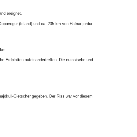
nd ereignet.
Kopavogur (Island) und ca. 235 km von Hafnarfjordur
 km.
che Erdplatten aufeinandertreffen. Die eurasische und
tnajökull-Gletscher gegeben. Der Riss war vor diesem