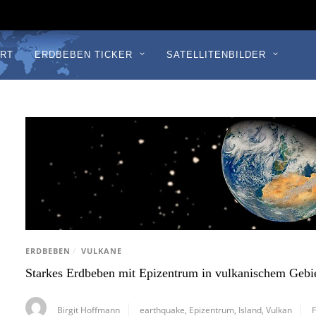
RT
ERDBEBEN TICKER
SATELLITENBILDER
ERDBEBEN
/
VULKANE
Starkes Erdbeben mit Epizentrum in vulkanischem Gebie
Birgit Hoffmann
earthquake
,
Epizentrum
,
Island
,
Vulkan
F