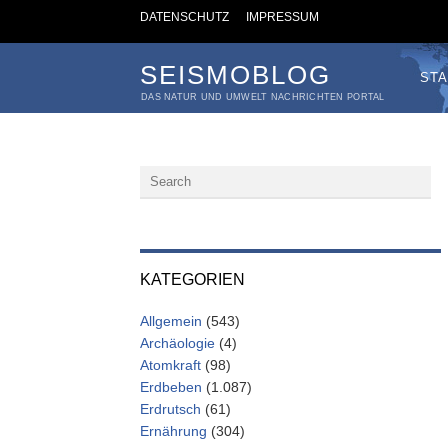
DATENSCHUTZ
IMPRESSUM
SEISMOBLOG
STA
DAS NATUR UND UMWELT NACHRICHTEN PORTAL
KATEGORIEN
Allgemein
(543)
Archäologie
(4)
Atomkraft
(98)
Erdbeben
(1.087)
Erdrutsch
(61)
Ernährung
(304)