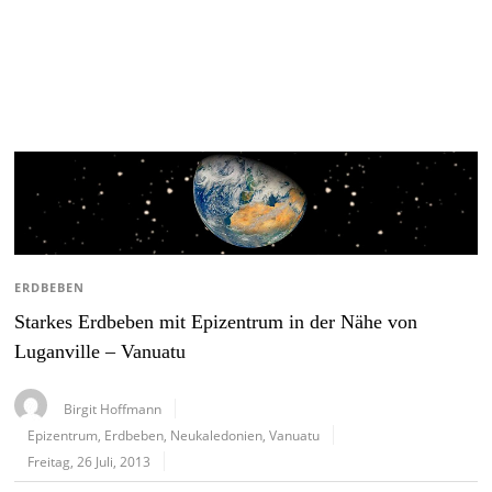
ERDBEBEN
Starkes Erdbeben mit Epizentrum in der Nähe von
Luganville – Vanuatu
Birgit Hoffmann
Epizentrum
,
Erdbeben
,
Neukaledonien
,
Vanuatu
Freitag, 26 Juli, 2013