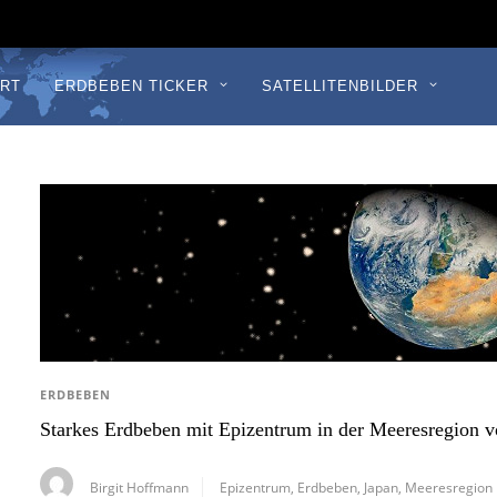
RT
ERDBEBEN TICKER
SATELLITENBILDER
ERDBEBEN
Starkes Erdbeben mit Epizentrum in der Meeresregion v
Birgit Hoffmann
Epizentrum
,
Erdbeben
,
Japan
,
Meeresregion