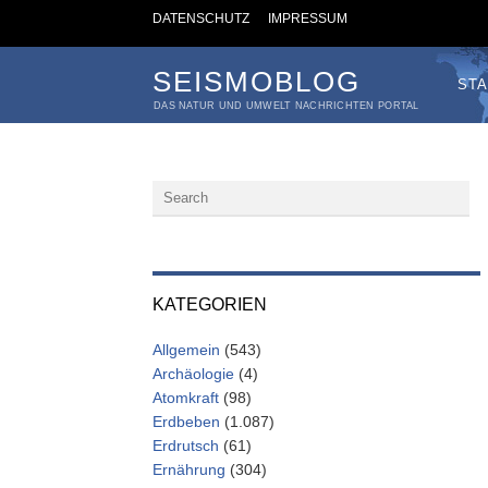
DATENSCHUTZ
IMPRESSUM
SEISMOBLOG
STA
DAS NATUR UND UMWELT NACHRICHTEN PORTAL
KATEGORIEN
Allgemein
(543)
Archäologie
(4)
Atomkraft
(98)
Erdbeben
(1.087)
Erdrutsch
(61)
Ernährung
(304)