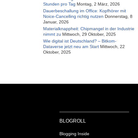
Stunden pro Tag
Montag, 2 März, 2026
Dauerbeschallung im Office: Kopfhörer mit
Noice-Cancelling richtig nutzen
Donnerstag, 8
Januar, 2026
Materialknappheit: Chipmangel in der Industrie
nimmt zu
Mittwoch, 29 Oktober, 2025
Wie digital ist Deutschland? – Bitkom-
Dataverse jetzt neu am Start
Mittwoch, 22
Oktober, 2025
BLOGROLL
Blogging Inside